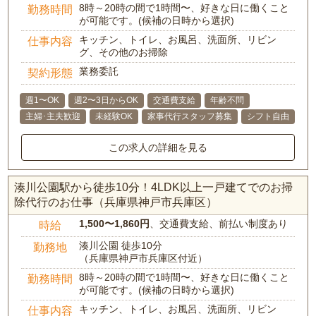
8時～20時の間で1時間〜、好きな日に働くこと
勤務時間
が可能です。(候補の日時から選択)
キッチン、トイレ、お風呂、洗面所、リビン
仕事内容
グ、その他のお掃除
業務委託
契約形態
週1〜OK
週2〜3日からOK
交通費支給
年齢不問
主婦･主夫歓迎
未経験OK
家事代行スタッフ募集
シフト自由
この求人の詳細を見る
湊川公園駅から徒歩10分！4LDK以上一戸建てでのお掃
除代行のお仕事（兵庫県神戸市兵庫区）
1,500〜1,860円
、交通費支給、前払い制度あり
時給
湊川公園 徒歩10分
勤務地
（兵庫県神戸市兵庫区付近）
8時～20時の間で1時間〜、好きな日に働くこと
勤務時間
が可能です。(候補の日時から選択)
キッチン、トイレ、お風呂、洗面所、リビン
仕事内容