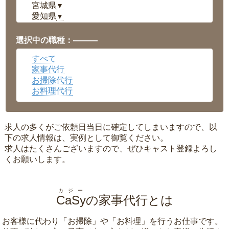
宮城県
▼
愛知県
▼
福井県
▼
岡山県
▼
選択中の職種：———
広島県
▼
すべて
沖縄県
▼
家事代行
お掃除代行
お料理代行
求人の多くがご依頼日当日に確定してしまいますので、以
下の求人情報は、実例として御覧ください。
求人はたくさんございますので、ぜひキャスト登録よろし
くお願いします。
カジー
CaSy
の家事代行とは
お客様に代わり「
お掃除
」や「
お料理
」を行うお仕事です。