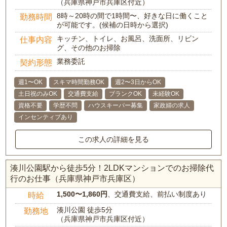
（兵庫県神戸市兵庫区付近）
8時～20時の間で1時間〜、好きな日に働くこと
勤務時間
が可能です。(候補の日時から選択)
キッチン、トイレ、お風呂、洗面所、リビン
仕事内容
グ、その他のお掃除
業務委託
契約形態
週1〜OK
スキマ時間勤務OK
週2〜3日からOK
土日祝のみOK
交通費支給
ブランクOK
未経験OK
資格不要
学歴不問
ハウスキーパー募集
家政婦の求人
インセンティブあり
この求人の詳細を見る
湊川公園駅から徒歩5分！2LDKマンションでのお掃除代
行のお仕事（兵庫県神戸市兵庫区）
1,500〜1,860円
、交通費支給、前払い制度あり
時給
湊川公園 徒歩5分
勤務地
（兵庫県神戸市兵庫区付近）