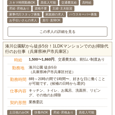
スキマ時間勤務OK
高収入可能
交通費支給
高時給
昇給･昇格あり
資格不要
主婦･主夫歓迎
家事代行スタッフ募集
家政婦の求人
ハウスキーパー募集
お手伝いさんの求人
直行･直帰OK
この求人の詳細を見る
湊川公園駅から徒歩5分！1LDKマンションでのお掃除代
行のお仕事（兵庫県神戸市兵庫区）
1,500〜1,860円
、交通費支給、前払い制度あり
時給
湊川公園 徒歩5分
勤務地
（兵庫県神戸市兵庫区付近）
8時～20時の間で1時間〜、好きな日に働くこと
勤務時間
が可能です。(候補の日時から選択)
キッチン、トイレ、お風呂、洗面所、リビン
仕事内容
グ、その他のお掃除
業務委託
契約形態
土日祝のみOK
扶養内OK
昇給･昇格あり
高収入可能