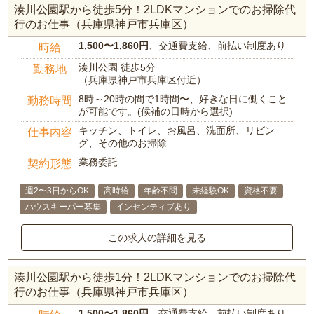
湊川公園駅から徒歩5分！2LDKマンションでのお掃除代
行のお仕事（兵庫県神戸市兵庫区）
1,500〜1,860円
、交通費支給、前払い制度あり
時給
湊川公園 徒歩5分
勤務地
（兵庫県神戸市兵庫区付近）
8時～20時の間で1時間〜、好きな日に働くこと
勤務時間
が可能です。(候補の日時から選択)
キッチン、トイレ、お風呂、洗面所、リビン
仕事内容
グ、その他のお掃除
業務委託
契約形態
週2〜3日からOK
高時給
年齢不問
未経験OK
資格不要
ハウスキーパー募集
インセンティブあり
この求人の詳細を見る
湊川公園駅から徒歩1分！2LDKマンションでのお掃除代
行のお仕事（兵庫県神戸市兵庫区）
1,500〜1,860円
、交通費支給、前払い制度あり