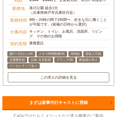
時給
湊川公園 徒歩1分
勤務地
（兵庫県神戸市兵庫区付近）
8時～20時の間で1時間〜、好きな日に働くこと
勤務時間
が可能です。(候補の日時から選択)
キッチン、トイレ、お風呂、洗面所、リビン
仕事内容
グ、その他のお掃除
業務委託
契約形態
週2〜3日からOK
スキマ時間勤務OK
高時給
高収入可能
交通費支給
主婦･主夫歓迎
ブランクOK
家政婦の求人
インセンティブあり
この求人の詳細を見る
まずは家事代行キャストに登録
CaSyではたらくメリットなど求人概要のご案内