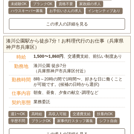
未経験OK
ブランクOK
資格不要
家政婦の求人
ハウスキーパー募集
お手伝いさんの求人
インセンティブあり
この求人の詳細を見る
湊川公園駅から徒歩7分！お料理代行のお仕事（兵庫県
神戸市兵庫区）
1,500〜1,860円
、交通費支給、前払い制度あり
時給
湊川公園 徒歩7分
勤務地
（兵庫県神戸市兵庫区付近）
8時～20時の間で1時間〜、好きな日に働くこと
勤務時間
が可能です。(候補の日時から選択)
朝食、昼食、夕食の献立･調理など
仕事内容
業務委託
契約形態
週1〜OK
高時給
高収入可能
交通費支給
扶養内OK
学歴不問
ブランクOK
家事代行スタッフ募集
シフト自由
この求人の詳細を見る