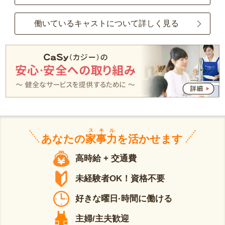
働いているキャストについて詳しく見る
スキル
あなたの
家事力
を活かせます
高時給 + 交通費
未経験者OK！資格不要
好きな曜日·時間に働ける
主婦/主夫歓迎