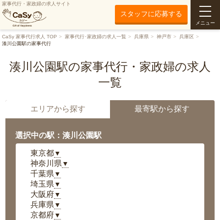
家事代行・家政婦の求人サイト
スタッフに応募する
メニュー
CaSy 家事代行求人 TOP
家事代行･家政婦の求人一覧
兵庫県
神戸市
兵庫区
湊川公園駅の家事代行
湊川公園駅の家事代行・家政婦の求人
一覧
エリアから探す
最寄駅から探す
選択中の駅：湊川公園駅
東京都
▼
神奈川県
▼
千葉県
▼
埼玉県
▼
大阪府
▼
兵庫県
▼
京都府
▼