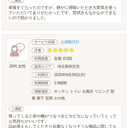
ご感想
産後すぐだったのですが、静かに掃除いただき大変気を使っ
ていただいてありがたかったです。窓拭きもなかなかできな
いので助かりました。
お掃除代行
サービス内容
評価
定期 月2回
利用頻度
20代 女性
埼玉県所沢市
提供エリア
2025年9月29日(月)
ご利用日
3.5時間
利用時間
キッチン トイレ お風呂 リビング 部
掃除場所
屋 廊下 玄関 その他
ご感想
帰ってくると床や棚がつるつるピカピカになっていてとって
も気持ちがいいです。
詰め替えもしてくださり在庫なくなりそうな物品に関しても