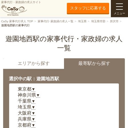
家事代行・家政婦の求人サイト
スタッフに応募する
メニュー
CaSy 家事代行求人 TOP
家事代行･家政婦の求人一覧
埼玉県
埼玉県市部
所沢市
遊園地西駅の家事代行
遊園地西駅の家事代行・家政婦の求人
一覧
エリアから探す
最寄駅から探す
選択中の駅：遊園地西駅
東京都
▼
神奈川県
▼
千葉県
▼
埼玉県
▼
大阪府
▼
兵庫県
▼
京都府
▼