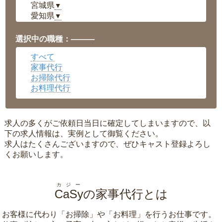
宮城県
▼
愛知県
▼
福井県
▼
岡山県
▼
選択中の職種：———
広島県
▼
すべて
沖縄県
▼
家事代行
お掃除代行
お料理代行
求人の多くがご依頼日当日に確定してしまいますので、以
下の求人情報は、実例として御覧ください。
求人はたくさんございますので、ぜひキャスト登録よろし
くお願いします。
カジー
CaSy
の家事代行とは
お客様に代わり「
お掃除
」や「
お料理
」を行うお仕事です。