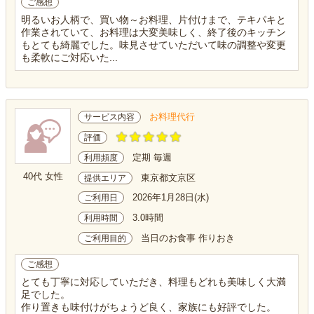
ご感想
明るいお人柄で、買い物～お料理、片付けまで、テキパキと
作業されていて、お料理は大変美味しく、終了後のキッチン
もとても綺麗でした。味見させていただいて味の調整や変更
も柔軟にご対応いた...
お料理代行
サービス内容
評価
定期 毎週
利用頻度
40代 女性
東京都文京区
提供エリア
2026年1月28日(水)
ご利用日
3.0時間
利用時間
当日のお食事 作りおき
ご利用目的
ご感想
とても丁寧に対応していただき、料理もどれも美味しく大満
足でした。
作り置きも味付けがちょうど良く、家族にも好評でした。