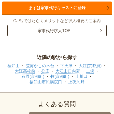
まずは家事代行キャストに登録
CaSyではたらくメリットなど求人概要のご案内
家事代行求人TOP
近隣の駅から探す
福知山
荒河かしの木台
下天津
大江(京都府)
大江高校前
公庄
大江山口内宮
二俣
石原(京都府)
牧(京都府)
上川口
福知山市民病院口
上夜久野
よくある質問