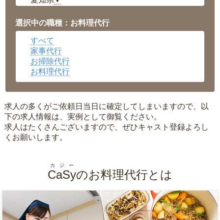
▼
福井県
▼
岡山県
▼
選択中の職種：お料理代行
広島県
▼
すべて
沖縄県
▼
家事代行
お掃除代行
お料理代行
求人の多くがご依頼日当日に確定してしまいますので、以
下の求人情報は、実例として御覧ください。
求人はたくさんございますので、ぜひキャスト登録よろし
くお願いします。
カジー
CaSy
のお料理代行とは