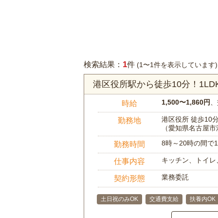
1
検索結果：
件
(1〜1件を表示しています)
港区役所駅から徒歩10分！1L
1,500〜1,860円
、
時給
港区役所 徒歩10
勤務地
（愛知県名古屋市
8時～20時の間
勤務時間
キッチン、トイレ
仕事内容
業務委託
契約形態
土日祝のみOK
交通費支給
扶養内OK