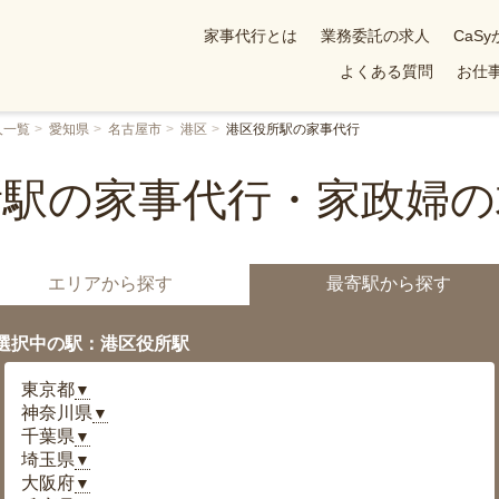
家事代行とは
業務委託の求人
CaS
よくある質問
お仕事
人一覧
愛知県
名古屋市
港区
港区役所駅の家事代行
所駅の家事代行・家政婦の
エリアから探す
最寄駅から探す
選択中の駅：港区役所駅
東京都
▼
神奈川県
▼
千葉県
▼
埼玉県
▼
大阪府
▼