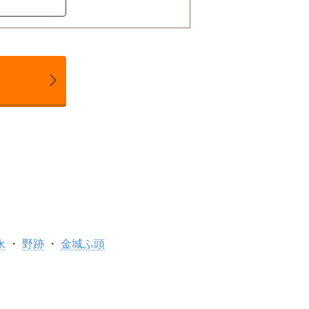
永
野跡
金城ふ頭