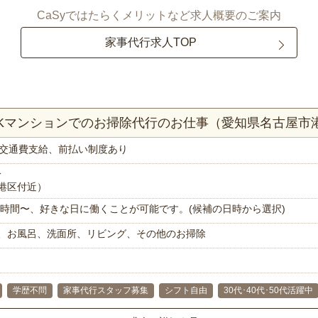
CaSyではたらくメリットなど求人概要のご案内
家事代行求人TOP
DKマンションでのお掃除代行のお仕事（愛知県名古屋市
交通費支給、前払い制度あり
分
港区付近）
で1時間〜、好きな日に働くことが可能です。(候補の日時から選択)
、お風呂、洗面所、リビング、その他のお掃除
学歴不問
家事代行スタッフ募集
シフト自由
30代･40代･50代活躍中