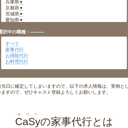
兵庫県
▼
京都府
▼
宮城県
▼
愛知県
▼
福井県
▼
選択中の職種：———
岡山県
▼
広島県
▼
すべて
沖縄県
▼
家事代行
お掃除代行
お料理代行
日当日に確定してしまいますので、以下の求人情報は、実例と
いますので、ぜひキャスト登録よろしくお願いします。
カジー
CaSy
の家事代行とは