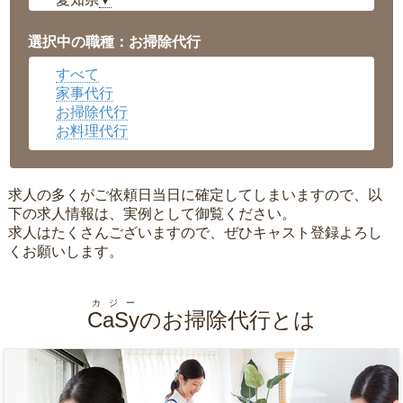
▼
福井県
▼
岡山県
▼
選択中の職種：お掃除代行
広島県
▼
すべて
沖縄県
▼
家事代行
お掃除代行
お料理代行
求人の多くがご依頼日当日に確定してしまいますので、以
下の求人情報は、実例として御覧ください。
求人はたくさんございますので、ぜひキャスト登録よろし
くお願いします。
カジー
CaSy
のお掃除代行とは