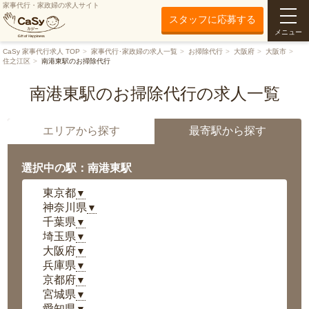
家事代行・家政婦の求人サイト
スタッフに応募する
メニュー
CaSy 家事代行求人 TOP
家事代行･家政婦の求人一覧
お掃除代行
大阪府
大阪市
住之江区
南港東駅のお掃除代行
南港東駅のお掃除代行の求人一覧
エリアから探す
最寄駅から探す
選択中の駅：南港東駅
東京都
▼
神奈川県
▼
千葉県
▼
埼玉県
▼
大阪府
▼
兵庫県
▼
京都府
▼
宮城県
▼
愛知県