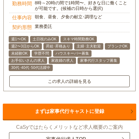
8時～20時の間で1時間〜、好きな日に働くこと
勤務時間
が可能です。(候補の日時から選択)
朝食、昼食、夕食の献立･調理など
仕事内容
業務委託
契約形態
週1〜OK
土日祝のみOK
スキマ時間勤務OK
週2〜3日からOK
昇給･昇格あり
主婦･主夫歓迎
ブランクOK
未経験OK
学歴不問
ハウスキーパー募集
お手伝いさんの求人
家政婦の求人
家事代行スタッフ募集
30代･40代･50代活躍中
この求人の詳細を見る
まずは家事代行キャストに登録
CaSyではたらくメリットなど求人概要のご案内