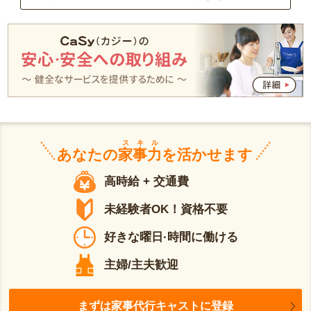
スキル
あなたの
家事力
を活かせます
高時給 + 交通費
未経験者OK！資格不要
好きな曜日·時間に働ける
主婦/主夫歓迎
まずは家事代行キャストに登録