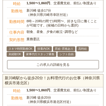
1,500〜1,860円
、交通費支給、前払い制度あり
時給
新川崎 徒歩17分
勤務地
（神奈川県川崎市幸区付近）
8時～20時の間で1時間〜、好きな日に働くこと
勤務時間
が可能です。(候補の日時から選択)
朝食、昼食、夕食の献立･調理など
仕事内容
業務委託
契約形態
スキマ時間勤務OK
扶養内OK
昇給･昇格あり
高時給
未経験OK
家事代行スタッフ募集
シフト自由
この求人の詳細を見る
新川崎駅から徒歩20分！お料理代行のお仕事（神奈川県
横浜市港北区）
1,500〜1,860円
、交通費支給、前払い制度あり
時給
新川崎 徒歩20分
勤務地
（神奈川県横浜市港北区付近）