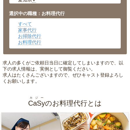
▼
福井県
▼
岡山県
▼
選択中の職種：お料理代行
広島県
▼
すべて
沖縄県
▼
家事代行
お掃除代行
お料理代行
求人の多くがご依頼日当日に確定してしまいますので、以
下の求人情報は、実例として御覧ください。
求人はたくさんございますので、ぜひキャスト登録よろし
くお願いします。
カジー
CaSy
のお料理代行とは