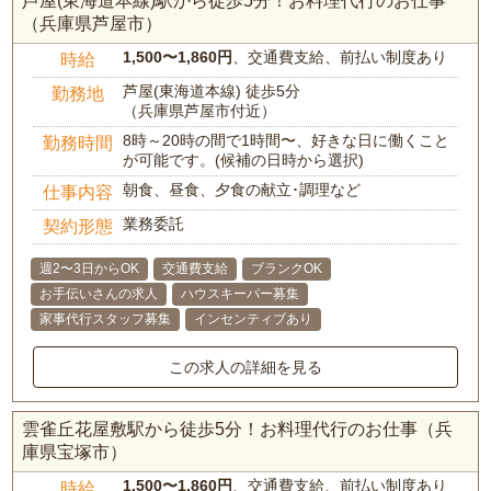
芦屋(東海道本線)駅から徒歩5分！お料理代行のお仕事
（兵庫県芦屋市）
1,500〜1,860円
、交通費支給、前払い制度あり
時給
芦屋(東海道本線) 徒歩5分
勤務地
（兵庫県芦屋市付近）
8時～20時の間で1時間〜、好きな日に働くこと
勤務時間
が可能です。(候補の日時から選択)
朝食、昼食、夕食の献立･調理など
仕事内容
業務委託
契約形態
週2〜3日からOK
交通費支給
ブランクOK
お手伝いさんの求人
ハウスキーパー募集
家事代行スタッフ募集
インセンティブあり
この求人の詳細を見る
雲雀丘花屋敷駅から徒歩5分！お料理代行のお仕事（兵
庫県宝塚市）
1,500〜1,860円
、交通費支給、前払い制度あり
時給