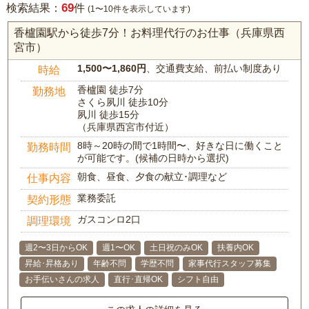
69
検索結果：
件
(1〜10件を表示しています)
香櫨園駅から徒歩7分！お料理代行のお仕事（兵庫県西
宮市）
1,500〜1,860円
、交通費支給、前払い制度あり
時給
香櫨園 徒歩7分
勤務地
さくら夙川 徒歩10分
夙川 徒歩15分
（兵庫県西宮市付近）
8時～20時の間で1時間〜、好きな日に働くこと
勤務時間
が可能です。(候補の日時から選択)
朝食、昼食、夕食の献立･調理など
仕事内容
業務委託
契約形態
ガスコンロ2口
調理環境
週2〜3日からOK
週1〜OK
土日祝のみOK
扶養内OK
昇給･昇格あり
年齢不問
学歴不問
家事代行スタッフ募集
お手伝いさんの求人
直行･直帰OK
シフト自由