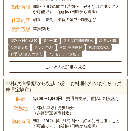
8時～20時の間で1時間〜、好きな日に働くこと
勤務時間
が可能です。(候補の日時から選択)
朝食、昼食、夕食の献立･調理など
仕事内容
業務委託
契約形態
週2〜3日からOK
週1〜OK
スキマ時間勤務OK
高収入可能
交通費支給
ブランクOK
主婦･主夫歓迎
家政婦の求人
お手伝いさんの求人
インセンティブあり
この求人の詳細を見る
小林(兵庫県)駅から徒歩15分！お料理代行のお仕事（兵
庫県宝塚市）
1,500〜1,860円
、交通費支給、前払い制度あり
時給
小林(兵庫県) 徒歩15分
勤務地
（兵庫県宝塚市付近）
8時～20時の間で1時間〜、好きな日に働くこと
勤務時間
が可能です。(候補の日時から選択)