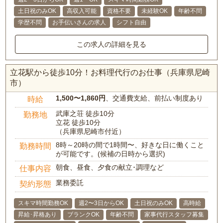
土日祝のみOK
高収入可能
資格不要
未経験OK
年齢不問
学歴不問
お手伝いさんの求人
シフト自由
この求人の詳細を見る
立花駅から徒歩10分！お料理代行のお仕事（兵庫県尼崎
市）
1,500〜1,860円
、交通費支給、前払い制度あり
時給
武庫之荘 徒歩10分
勤務地
立花 徒歩10分
（兵庫県尼崎市付近）
8時～20時の間で1時間〜、好きな日に働くこと
勤務時間
が可能です。(候補の日時から選択)
朝食、昼食、夕食の献立･調理など
仕事内容
業務委託
契約形態
スキマ時間勤務OK
週2〜3日からOK
土日祝のみOK
高時給
昇給･昇格あり
ブランクOK
年齢不問
家事代行スタッフ募集