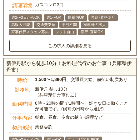
ガスコンロ3口
調理環境
週2〜3日からOK
週1〜OK
扶養内OK
昇給･昇格あり
高収入可能
交通費支給
学歴不問
家政婦の求人
家事代行スタッフ募集
シフト自由
直行･直帰OK
この求人の詳細を見る
新伊丹駅から徒歩10分！お料理代行のお仕事（兵庫県伊
丹市）
1,500〜1,860円
、交通費支給、前払い制度あり
時給
新伊丹 徒歩10分
勤務地
（兵庫県伊丹市付近）
8時～20時の間で1時間〜、好きな日に働くこと
勤務時間
が可能です。(候補の日時から選択)
朝食、昼食、夕食の献立･調理など
仕事内容
業務委託
契約形態
週2〜3日からOK
週1〜OK
スキマ時間勤務OK