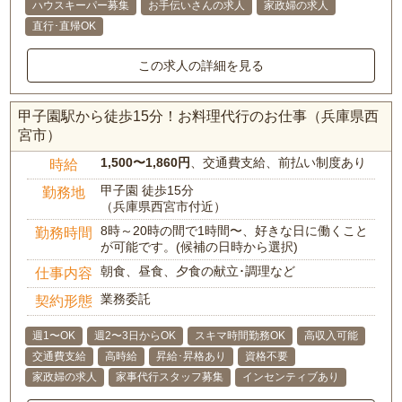
ハウスキーパー募集
お手伝いさんの求人
家政婦の求人
直行･直帰OK
この求人の詳細を見る
甲子園駅から徒歩15分！お料理代行のお仕事（兵庫県西
宮市）
1,500〜1,860円
、交通費支給、前払い制度あり
時給
甲子園 徒歩15分
勤務地
（兵庫県西宮市付近）
8時～20時の間で1時間〜、好きな日に働くこと
勤務時間
が可能です。(候補の日時から選択)
朝食、昼食、夕食の献立･調理など
仕事内容
業務委託
契約形態
週1〜OK
週2〜3日からOK
スキマ時間勤務OK
高収入可能
交通費支給
高時給
昇給･昇格あり
資格不要
家政婦の求人
家事代行スタッフ募集
インセンティブあり