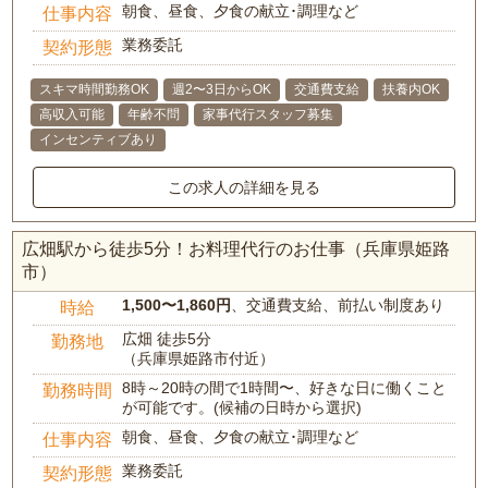
朝食、昼食、夕食の献立･調理など
仕事内容
業務委託
契約形態
スキマ時間勤務OK
週2〜3日からOK
交通費支給
扶養内OK
高収入可能
年齢不問
家事代行スタッフ募集
インセンティブあり
この求人の詳細を見る
広畑駅から徒歩5分！お料理代行のお仕事（兵庫県姫路
市）
1,500〜1,860円
、交通費支給、前払い制度あり
時給
広畑 徒歩5分
勤務地
（兵庫県姫路市付近）
8時～20時の間で1時間〜、好きな日に働くこと
勤務時間
が可能です。(候補の日時から選択)
朝食、昼食、夕食の献立･調理など
仕事内容
業務委託
契約形態