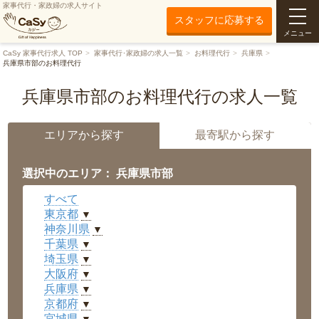
家事代行・家政婦の求人サイト
スタッフに応募する
メニュー
CaSy 家事代行求人 TOP
家事代行･家政婦の求人一覧
お料理代行
兵庫県
兵庫県市部のお料理代行
兵庫県市部のお料理代行の求人一覧
エリアから探す
最寄駅から探す
選択中のエリア： 兵庫県市部
すべて
東京都
▼
神奈川県
▼
千葉県
▼
埼玉県
▼
大阪府
▼
兵庫県
▼
京都府
▼
宮城県