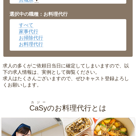
▼
愛知県
▼
福井県
▼
選択中の職種：お料理代行
岡山県
▼
すべて
広島県
▼
家事代行
沖縄県
▼
お掃除代行
お料理代行
求人の多くがご依頼日当日に確定してしまいますので、以
下の求人情報は、実例として御覧ください。
求人はたくさんございますので、ぜひキャスト登録よろし
くお願いします。
カジー
CaSy
のお料理代行とは