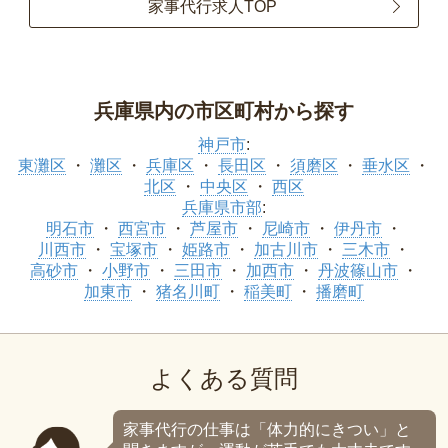
家事代行求人TOP
兵庫県内の市区町村から探す
神戸市
:
東灘区
灘区
兵庫区
長田区
須磨区
垂水区
北区
中央区
西区
兵庫県市部
:
明石市
西宮市
芦屋市
尼崎市
伊丹市
川西市
宝塚市
姫路市
加古川市
三木市
高砂市
小野市
三田市
加西市
丹波篠山市
加東市
猪名川町
稲美町
播磨町
よくある質問
家事代行の仕事は「体力的にきつい」と