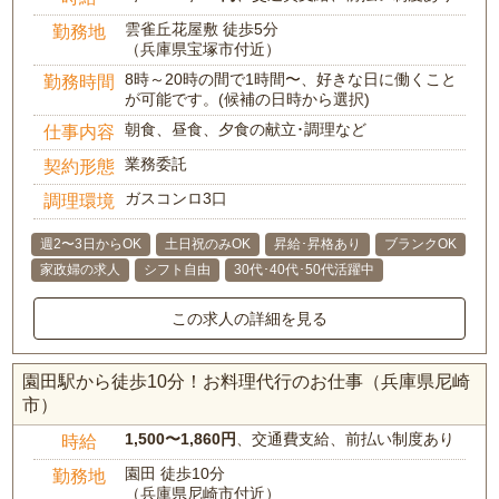
雲雀丘花屋敷 徒歩5分
勤務地
（兵庫県宝塚市付近）
8時～20時の間で1時間〜、好きな日に働くこと
勤務時間
が可能です。(候補の日時から選択)
朝食、昼食、夕食の献立･調理など
仕事内容
業務委託
契約形態
ガスコンロ3口
調理環境
週2〜3日からOK
土日祝のみOK
昇給･昇格あり
ブランクOK
家政婦の求人
シフト自由
30代･40代･50代活躍中
この求人の詳細を見る
園田駅から徒歩10分！お料理代行のお仕事（兵庫県尼崎
市）
1,500〜1,860円
、交通費支給、前払い制度あり
時給
園田 徒歩10分
勤務地
（兵庫県尼崎市付近）