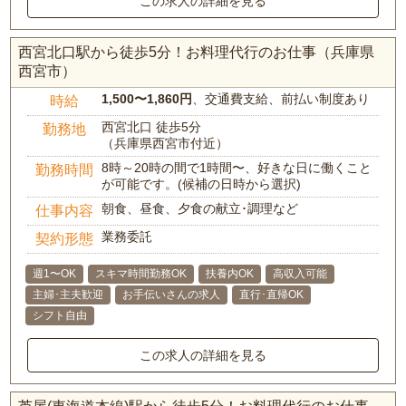
この求人の詳細を見る
西宮北口駅から徒歩5分！お料理代行のお仕事（兵庫県
西宮市）
1,500〜1,860円
、交通費支給、前払い制度あり
時給
西宮北口 徒歩5分
勤務地
（兵庫県西宮市付近）
8時～20時の間で1時間〜、好きな日に働くこと
勤務時間
が可能です。(候補の日時から選択)
朝食、昼食、夕食の献立･調理など
仕事内容
業務委託
契約形態
週1〜OK
スキマ時間勤務OK
扶養内OK
高収入可能
主婦･主夫歓迎
お手伝いさんの求人
直行･直帰OK
シフト自由
この求人の詳細を見る