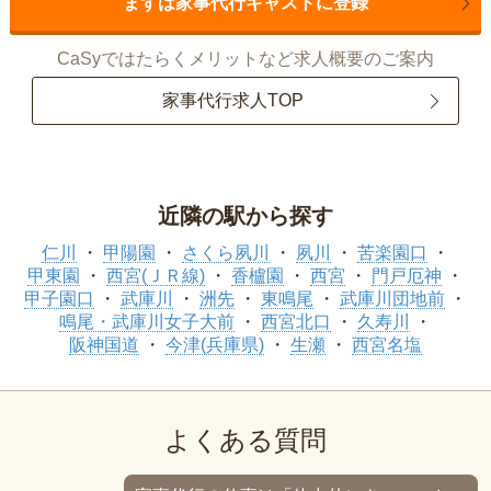
まずは家事代行キャストに登録
CaSyではたらくメリットなど求人概要のご案内
家事代行求人TOP
近隣の駅から探す
仁川
甲陽園
さくら夙川
夙川
苦楽園口
甲東園
西宮(ＪＲ線)
香櫨園
西宮
門戸厄神
甲子園口
武庫川
洲先
東鳴尾
武庫川団地前
鳴尾・武庫川女子大前
西宮北口
久寿川
阪神国道
今津(兵庫県)
生瀬
西宮名塩
よくある質問