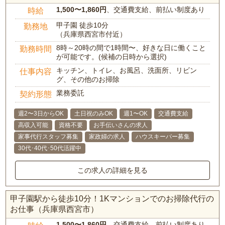
1,500〜1,860円
、交通費支給、前払い制度あり
時給
甲子園 徒歩10分
勤務地
（兵庫県西宮市付近）
8時～20時の間で1時間〜、好きな日に働くこと
勤務時間
が可能です。(候補の日時から選択)
キッチン、トイレ、お風呂、洗面所、リビン
仕事内容
グ、その他のお掃除
業務委託
契約形態
週2〜3日からOK
土日祝のみOK
週1〜OK
交通費支給
高収入可能
資格不要
お手伝いさんの求人
家事代行スタッフ募集
家政婦の求人
ハウスキーパー募集
30代･40代･50代活躍中
この求人の詳細を見る
甲子園駅から徒歩10分！1Kマンションでのお掃除代行の
お仕事（兵庫県西宮市）
1,500〜1,860円
、交通費支給、前払い制度あり