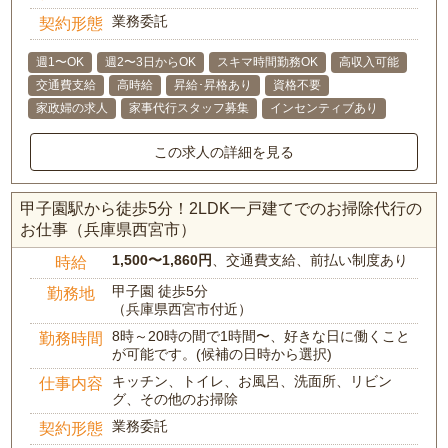
業務委託
契約形態
週1〜OK
週2〜3日からOK
スキマ時間勤務OK
高収入可能
交通費支給
高時給
昇給･昇格あり
資格不要
家政婦の求人
家事代行スタッフ募集
インセンティブあり
この求人の詳細を見る
甲子園駅から徒歩5分！2LDK一戸建てでのお掃除代行の
お仕事（兵庫県西宮市）
1,500〜1,860円
、交通費支給、前払い制度あり
時給
甲子園 徒歩5分
勤務地
（兵庫県西宮市付近）
8時～20時の間で1時間〜、好きな日に働くこと
勤務時間
が可能です。(候補の日時から選択)
キッチン、トイレ、お風呂、洗面所、リビン
仕事内容
グ、その他のお掃除
業務委託
契約形態