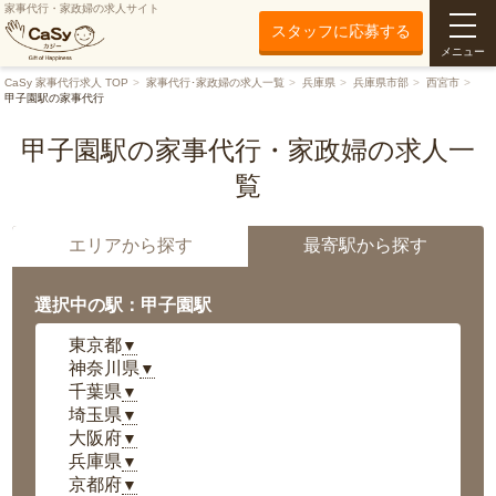
家事代行・家政婦の求人サイト
スタッフに応募する
メニュー
CaSy 家事代行求人 TOP
家事代行･家政婦の求人一覧
兵庫県
兵庫県市部
西宮市
甲子園駅の家事代行
甲子園駅の家事代行・家政婦の求人一
覧
エリアから探す
最寄駅から探す
選択中の駅：甲子園駅
東京都
▼
神奈川県
▼
千葉県
▼
埼玉県
▼
大阪府
▼
兵庫県
▼
京都府
▼