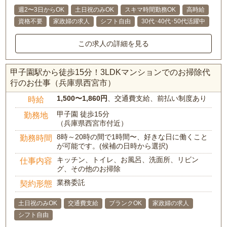
週2〜3日からOK
土日祝のみOK
スキマ時間勤務OK
高時給
資格不要
家政婦の求人
シフト自由
30代･40代･50代活躍中
この求人の詳細を見る
甲子園駅から徒歩15分！3LDKマンションでのお掃除代
行のお仕事（兵庫県西宮市）
1,500〜1,860円
、交通費支給、前払い制度あり
時給
甲子園 徒歩15分
勤務地
（兵庫県西宮市付近）
8時～20時の間で1時間〜、好きな日に働くこと
勤務時間
が可能です。(候補の日時から選択)
キッチン、トイレ、お風呂、洗面所、リビン
仕事内容
グ、その他のお掃除
業務委託
契約形態
土日祝のみOK
交通費支給
ブランクOK
家政婦の求人
シフト自由