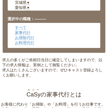
宮城県
▼
愛知県
▼
福井県
▼
岡山県
▼
選択中の職種：———
広島県
▼
すべて
沖縄県
▼
家事代行
お掃除代行
お料理代行
求人の多くがご依頼日当日に確定してしまいますので、以
下の求人情報は、実例として御覧ください。
求人はたくさんございますので、ぜひキャスト登録よろし
くお願いします。
カジー
CaSy
の家事代行とは
お客様に代わり「
お掃除
」や「
お料理
」を行うお仕事です。