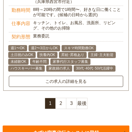
（兵庫県西宮市付近）
8時～20時の間で1時間〜、好きな日に働くこと
勤務時間
が可能です。(候補の日時から選択)
キッチン、トイレ、お風呂、洗面所、リビン
仕事内容
グ、その他のお掃除
業務委託
契約形態
週1〜OK
週2〜3日からOK
スキマ時間勤務OK
土日祝のみOK
扶養内OK
昇給･昇格あり
主婦･主夫歓迎
未経験OK
年齢不問
家事代行スタッフ募集
ハウスキーパー募集
家政婦の求人
30代･40代･50代活躍中
この求人の詳細を見る
1
2
3
最後