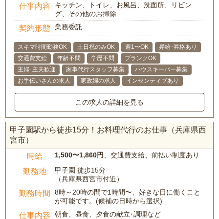
キッチン、トイレ、お風呂、洗面所、リビン
仕事内容
グ、その他のお掃除
業務委託
契約形態
スキマ時間勤務OK
土日祝のみOK
週1〜OK
昇給･昇格あり
交通費支給
年齢不問
学歴不問
ブランクOK
主婦･主夫歓迎
家事代行スタッフ募集
ハウスキーパー募集
お手伝いさんの求人
家政婦の求人
インセンティブあり
この求人の詳細を見る
甲子園駅から徒歩15分！お料理代行のお仕事（兵庫県西
宮市）
1,500〜1,860円
、交通費支給、前払い制度あり
時給
甲子園 徒歩15分
勤務地
（兵庫県西宮市付近）
8時～20時の間で1時間〜、好きな日に働くこと
勤務時間
が可能です。(候補の日時から選択)
朝食、昼食、夕食の献立･調理など
仕事内容