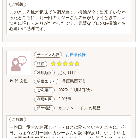
ご感想
このところ風邪気味で体調が悪く、掃除が全く出来ていなか
ったところに、月一回のカジーさんの日がちょうどきて、い
つもに増してありがたかったです。完璧なプロのお掃除とお
心遣いに感謝です。...
お掃除代行
サービス内容
評価
定期 月1回
利用頻度
60代 女性
兵庫県西宮市
提供エリア
2025年11月4日(火)
ご利用日
2.0時間
利用時間
キッチン トイレ お風呂
掃除場所
ご感想
一昨日、愛犬が急死しペットロスに陥っているところに、今
日、ちょうど月一回のカジーさんの訪問があり、いつものよ