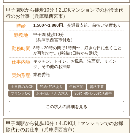
甲子園駅から徒歩10分！2LDKマンションでのお掃除代
行のお仕事（兵庫県西宮市）
1,500〜1,860円
、交通費支給、前払い制度あり
時給
甲子園 徒歩10分
勤務地
（兵庫県西宮市付近）
8時～20時の間で1時間〜、好きな日に働くこと
勤務時間
が可能です。(候補の日時から選択)
キッチン、トイレ、お風呂、洗面所、リビン
仕事内容
グ、その他のお掃除
業務委託
契約形態
土日祝のみOK
昇給･昇格あり
年齢不問
資格不要
ブランクOK
お手伝いさんの求人
30代･40代･50代活躍中
この求人の詳細を見る
甲子園駅から徒歩10分！4LDK以上マンションでのお掃
除代行のお仕事（兵庫県西宮市）