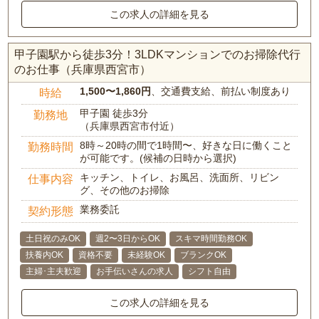
この求人の詳細を見る
甲子園駅から徒歩3分！3LDKマンションでのお掃除代行
のお仕事（兵庫県西宮市）
1,500〜1,860円
、交通費支給、前払い制度あり
時給
甲子園 徒歩3分
勤務地
（兵庫県西宮市付近）
8時～20時の間で1時間〜、好きな日に働くこと
勤務時間
が可能です。(候補の日時から選択)
キッチン、トイレ、お風呂、洗面所、リビン
仕事内容
グ、その他のお掃除
業務委託
契約形態
土日祝のみOK
週2〜3日からOK
スキマ時間勤務OK
扶養内OK
資格不要
未経験OK
ブランクOK
主婦･主夫歓迎
お手伝いさんの求人
シフト自由
この求人の詳細を見る