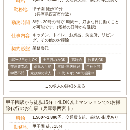
時給
甲子園 徒歩10分
勤務地
（兵庫県西宮市付近）
8時～20時の間で1時間〜、好きな日に働くこと
勤務時間
が可能です。(候補の日時から選択)
キッチン、トイレ、お風呂、洗面所、リビン
仕事内容
グ、その他のお掃除
業務委託
契約形態
週2〜3日からOK
土日祝のみOK
高時給
扶養内OK
交通費支給
高収入可能
主婦･主夫歓迎
年齢不問
学歴不問
家政婦の求人
30代･40代･50代活躍中
この求人の詳細を見る
甲子園駅から徒歩15分！4LDK以上マンションでのお掃
除代行のお仕事（兵庫県西宮市）
1,500〜1,860円
、交通費支給、前払い制度あり
時給
甲子園 徒歩15分
勤務地