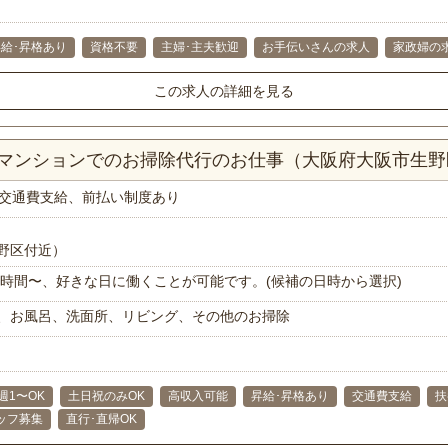
昇給･昇格あり
資格不要
主婦･主夫歓迎
お手伝いさんの求人
家政婦の
この求人の詳細を見る
以上マンションでのお掃除代行のお仕事（大阪府大阪市生野
交通費支給、前払い制度あり
野区付近）
で1時間〜、好きな日に働くことが可能です。(候補の日時から選択)
、お風呂、洗面所、リビング、その他のお掃除
週1〜OK
土日祝のみOK
高収入可能
昇給･昇格あり
交通費支給
扶
ッフ募集
直行･直帰OK