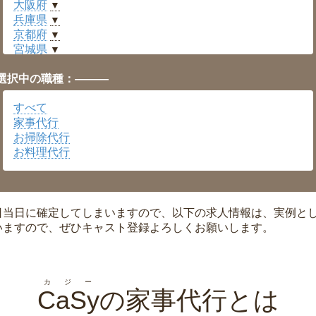
大阪府
▼
兵庫県
▼
京都府
▼
宮城県
▼
愛知県
▼
選択中の職種：———
福井県
▼
岡山県
▼
すべて
広島県
▼
家事代行
沖縄県
▼
お掃除代行
お料理代行
日当日に確定してしまいますので、以下の求人情報は、実例と
いますので、ぜひキャスト登録よろしくお願いします。
カジー
CaSy
の家事代行とは