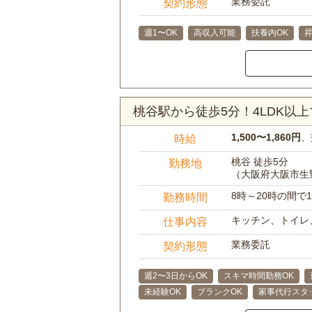
業務委託
契約形態
週1〜OK
高収入可能
扶養内OK
桃谷駅から徒歩5分！4LDK
1,500〜1,860円
、
時給
桃谷 徒歩5分
勤務地
（大阪府大阪市生
8時～20時の間
勤務時間
キッチン、トイレ
仕事内容
業務委託
契約形態
週2〜3日からOK
スキマ時間勤務OK
未経験OK
ブランクOK
家事代行スタ