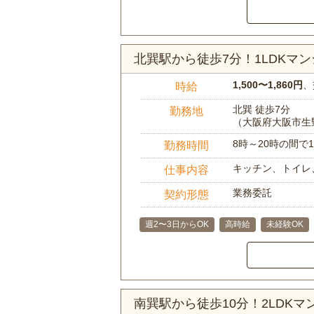
北巽駅から徒歩7分！1LDK
1,500〜1,860円
、
時給
北巽 徒歩7分
勤務地
（大阪府大阪市生
8時～20時の間
勤務時間
キッチン、トイレ
仕事内容
業務委託
契約形態
週2〜3日からOK
高時給
未経験OK
南巽駅から徒歩10分！2LDK