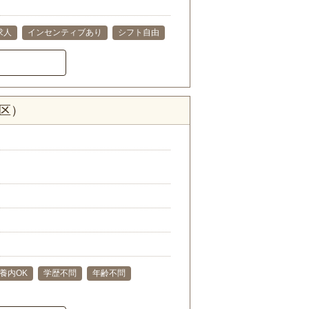
求人
インセンティブあり
シフト自由
区）
養内OK
学歴不問
年齢不問