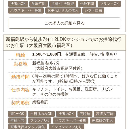
扶養内OK
学歴不問
主婦･主夫歓迎
年齢不問
ブランクOK
ハウスキーパー募集
お手伝いさんの求人
シフト自由
この求人の詳細を見る
新福島駅から徒歩7分！2LDKマンションでのお掃除代行
のお仕事（大阪府大阪市福島区）
1,500〜1,860円
、交通費支給、前払い制度あり
時給
新福島 徒歩7分
勤務地
（大阪府大阪市福島区付近）
8時～20時の間で1時間〜、好きな日に働くこと
勤務時間
が可能です。(候補の日時から選択)
キッチン、トイレ、お風呂、洗面所、リビン
仕事内容
グ、その他のお掃除
業務委託
契約形態
週1〜OK
土日祝のみOK
扶養内OK
高時給
高収入可能
年齢不問
ブランクOK
ハウスキーパー募集
家政婦の求人
家事代行スタッフ募集
インセンティブあり