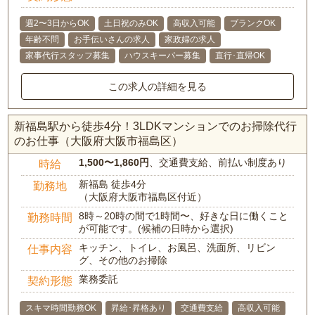
週2〜3日からOK
土日祝のみOK
高収入可能
ブランクOK
年齢不問
お手伝いさんの求人
家政婦の求人
家事代行スタッフ募集
ハウスキーパー募集
直行･直帰OK
この求人の詳細を見る
新福島駅から徒歩4分！3LDKマンションでのお掃除代行
のお仕事（大阪府大阪市福島区）
1,500〜1,860円
、交通費支給、前払い制度あり
時給
新福島 徒歩4分
勤務地
（大阪府大阪市福島区付近）
8時～20時の間で1時間〜、好きな日に働くこと
勤務時間
が可能です。(候補の日時から選択)
キッチン、トイレ、お風呂、洗面所、リビン
仕事内容
グ、その他のお掃除
業務委託
契約形態
スキマ時間勤務OK
昇給･昇格あり
交通費支給
高収入可能