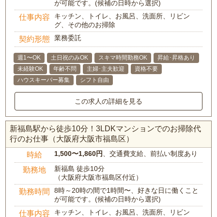
が可能です。(候補の日時から選択)
キッチン、トイレ、お風呂、洗面所、リビン
仕事内容
グ、その他のお掃除
業務委託
契約形態
週1〜OK
土日祝のみOK
スキマ時間勤務OK
昇給･昇格あり
未経験OK
年齢不問
主婦･主夫歓迎
資格不要
ハウスキーパー募集
シフト自由
この求人の詳細を見る
新福島駅から徒歩10分！3LDKマンションでのお掃除代
行のお仕事（大阪府大阪市福島区）
1,500〜1,860円
、交通費支給、前払い制度あり
時給
新福島 徒歩10分
勤務地
（大阪府大阪市福島区付近）
8時～20時の間で1時間〜、好きな日に働くこと
勤務時間
が可能です。(候補の日時から選択)
キッチン、トイレ、お風呂、洗面所、リビン
仕事内容