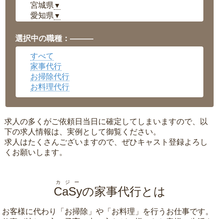
宮城県
▼
愛知県
▼
福井県
▼
岡山県
▼
選択中の職種：———
広島県
▼
すべて
沖縄県
▼
家事代行
お掃除代行
お料理代行
求人の多くがご依頼日当日に確定してしまいますので、以
下の求人情報は、実例として御覧ください。
求人はたくさんございますので、ぜひキャスト登録よろし
くお願いします。
カジー
CaSy
の家事代行とは
お客様に代わり「
お掃除
」や「
お料理
」を行うお仕事です。