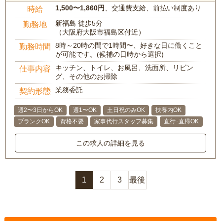
1,500〜1,860円
、交通費支給、前払い制度あり
時給
新福島 徒歩5分
勤務地
（大阪府大阪市福島区付近）
8時～20時の間で1時間〜、好きな日に働くこと
勤務時間
が可能です。(候補の日時から選択)
キッチン、トイレ、お風呂、洗面所、リビン
仕事内容
グ、その他のお掃除
業務委託
契約形態
週2〜3日からOK
週1〜OK
土日祝のみOK
扶養内OK
ブランクOK
資格不要
家事代行スタッフ募集
直行･直帰OK
この求人の詳細を見る
1
2
3
最後