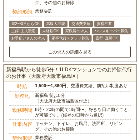
グ、その他のお掃除
業務委託
契約形態
週2〜3日からOK
高収入可能
交通費支給
資格不要
主婦･主夫歓迎
未経験OK
家政婦の求人
ハウスキーパー募集
お手伝いさんの求人
家事代行スタッフ募集
直行･直帰OK
この求人の詳細を見る
新福島駅から徒歩5分！1LDKマンションでのお掃除代行
のお仕事（大阪府大阪市福島区）
1,500〜1,860円
、交通費支給、前払い制度あり
時給
新福島 徒歩5分
勤務地
（大阪府大阪市福島区付近）
8時～20時の間で1時間〜、好きな日に働くこと
勤務時間
が可能です。(候補の日時から選択)
キッチン、トイレ、お風呂、洗面所、リビン
仕事内容
グ、その他のお掃除
業務委託
契約形態