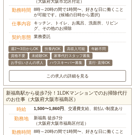
（大阪府大阪市北区付近）
8時～20時の間で1時間〜、好きな日に働くこと
勤務時間
が可能です。(候補の日時から選択)
キッチン、トイレ、お風呂、洗面所、リビン
仕事内容
グ、その他のお掃除
業務委託
契約形態
週2〜3日からOK
扶養内OK
高収入可能
年齢不問
資格不要
未経験OK
家事代行スタッフ募集
お手伝いさんの求人
ハウスキーパー募集
直行･直帰OK
この求人の詳細を見る
新福島駅から徒歩7分！1LDKマンションでのお掃除代行
のお仕事（大阪府大阪市福島区）
1,500〜1,860円
、交通費支給、前払い制度あり
時給
新福島 徒歩7分
勤務地
（大阪府大阪市福島区付近）
8時～20時の間で1時間〜、好きな日に働くこと
勤務時間