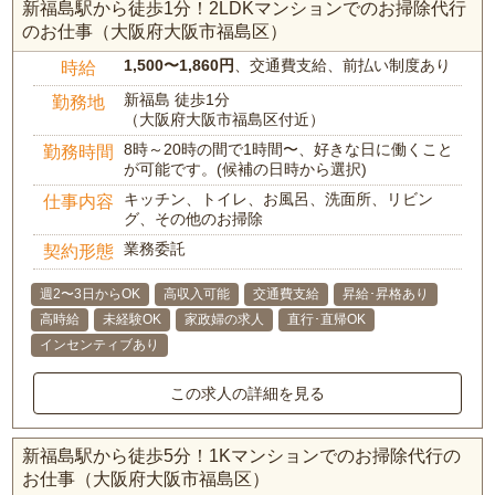
新福島駅から徒歩1分！2LDKマンションでのお掃除代行
のお仕事（大阪府大阪市福島区）
1,500〜1,860円
、交通費支給、前払い制度あり
時給
新福島 徒歩1分
勤務地
（大阪府大阪市福島区付近）
8時～20時の間で1時間〜、好きな日に働くこと
勤務時間
が可能です。(候補の日時から選択)
キッチン、トイレ、お風呂、洗面所、リビン
仕事内容
グ、その他のお掃除
業務委託
契約形態
週2〜3日からOK
高収入可能
交通費支給
昇給･昇格あり
高時給
未経験OK
家政婦の求人
直行･直帰OK
インセンティブあり
この求人の詳細を見る
新福島駅から徒歩5分！1Kマンションでのお掃除代行の
お仕事（大阪府大阪市福島区）