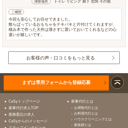
トイレ リビング 廊下 玄関 その他
掃除場所
ご感想
今回も安心してお任せできました。
散らばっているおもちゃをテキパキと片付けてくれますが、
積み木で作った大作は壊さずに置いておいてくれるなどの心
遣いが嬉しいです。
お客様の声・口コミをもっと見る
まずは専用フォームから登録応募
CaSyトップページ
家事代行とは
家事代行求人TOP
お掃除代行とは
お料理代行とは
業務委託の求人
ハウスクリーニングとは
CaSyからのメッセージ
家政婦とは
スタッフインタビュー