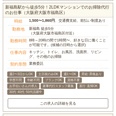
新福島駅から徒歩5分！2LDKマンションでのお掃除代行
のお仕事（大阪府大阪市福島区）
1,500〜1,860円
、交通費支給、前払い制度あり
時給
新福島 徒歩5分
勤務地
（大阪府大阪市福島区付近）
8時～20時の間で1時間〜、好きな日に働くこと
勤務時間
が可能です。(候補の日時から選択)
キッチン、トイレ、お風呂、洗面所、リビン
仕事内容
グ、その他のお掃除
業務委託
契約形態
週2〜3日からOK
土日祝のみOK
週1〜OK
昇給･昇格あり
学歴不問
年齢不問
ブランクOK
資格不要
お手伝いさんの求人
家事代行スタッフ募集
直行･直帰OK
30代･40代･50代活躍中
この求人の詳細を見る