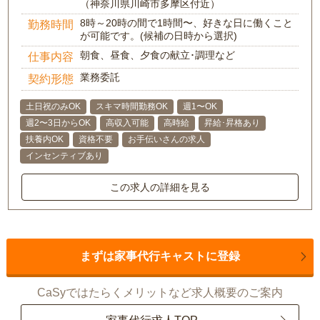
（神奈川県川崎市多摩区付近）
8時～20時の間で1時間〜、好きな日に働くこと
勤務時間
が可能です。(候補の日時から選択)
朝食、昼食、夕食の献立･調理など
仕事内容
業務委託
契約形態
土日祝のみOK
スキマ時間勤務OK
週1〜OK
週2〜3日からOK
高収入可能
高時給
昇給･昇格あり
扶養内OK
資格不要
お手伝いさんの求人
インセンティブあり
この求人の詳細を見る
まずは家事代行キャストに登録
CaSyではたらくメリットなど求人概要のご案内