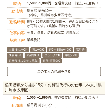
1,500〜1,860円
、交通費支給、前払い制度あり
時給
稲田堤 徒歩10分
勤務地
（神奈川県川崎市多摩区付近）
8時～20時の間で1時間〜、好きな日に働くこと
勤務時間
が可能です。(候補の日時から選択)
朝食、昼食、夕食の献立･調理など
仕事内容
業務委託
契約形態
土日祝のみOK
週1〜OK
週2〜3日からOK
高時給
扶養内OK
未経験OK
ブランクOK
学歴不問
家事代行スタッフ募集
直行･直帰OK
この求人の詳細を見る
稲田堤駅から徒歩15分！お料理代行のお仕事（神奈川県
川崎市多摩区）
1,500〜1,860円
、交通費支給、前払い制度あり
時給
稲田堤 徒歩15分
勤務地