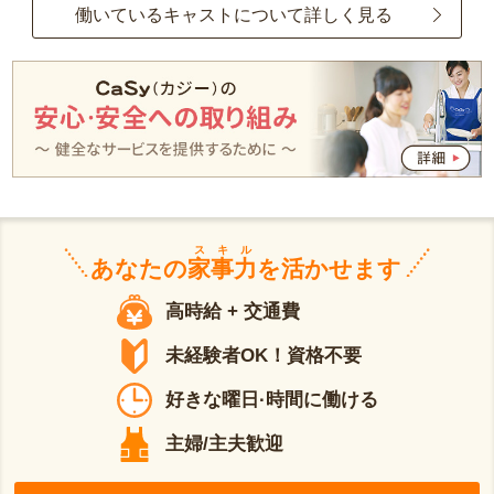
働いているキャストについて詳しく見る
スキル
あなたの
家事力
を活かせます
高時給 + 交通費
未経験者OK！資格不要
好きな曜日·時間に働ける
主婦/主夫歓迎