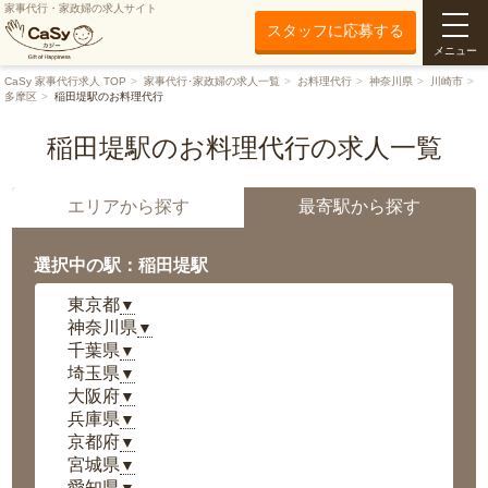
家事代行・家政婦の求人サイト
スタッフに応募する
メニュー
CaSy 家事代行求人 TOP
家事代行･家政婦の求人一覧
お料理代行
神奈川県
川崎市
多摩区
稲田堤駅のお料理代行
稲田堤駅のお料理代行の求人一覧
エリアから探す
最寄駅から探す
選択中の駅：稲田堤駅
東京都
▼
神奈川県
▼
千葉県
▼
埼玉県
▼
大阪府
▼
兵庫県
▼
京都府
▼
宮城県
▼
愛知県