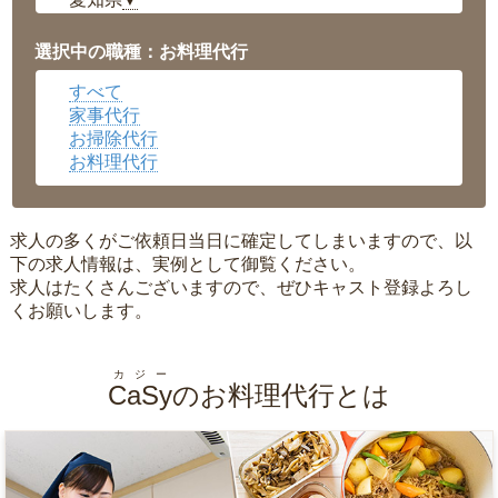
▼
福井県
▼
岡山県
▼
選択中の職種：お料理代行
広島県
▼
すべて
沖縄県
▼
家事代行
お掃除代行
お料理代行
求人の多くがご依頼日当日に確定してしまいますので、以
下の求人情報は、実例として御覧ください。
求人はたくさんございますので、ぜひキャスト登録よろし
くお願いします。
カジー
CaSy
のお料理代行とは