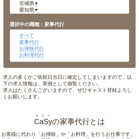
宮城県
▼
愛知県
▼
福井県
▼
岡山県
▼
選択中の職種：家事代行
広島県
▼
すべて
沖縄県
▼
家事代行
お掃除代行
お料理代行
求人の多くがご依頼日当日に確定してしまいますので、以
下の求人情報は、実例として御覧ください。
求人はたくさんございますので、ぜひキャスト登録よろし
くお願いします。
カジー
CaSy
の家事代行とは
お客様に代わり「
お掃除
」や「
お料理
」を行うお仕事です。