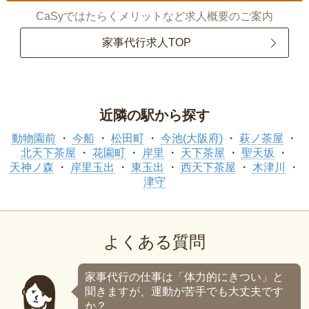
CaSyではたらくメリットなど求人概要のご案内
家事代行求人TOP
近隣の駅から探す
動物園前
今船
松田町
今池(大阪府)
萩ノ茶屋
北天下茶屋
花園町
岸里
天下茶屋
聖天坂
天神ノ森
岸里玉出
東玉出
西天下茶屋
木津川
津守
よくある質問
家事代行の仕事は「体力的にきつい」と
聞きますが、運動が苦手でも大丈夫です
か？