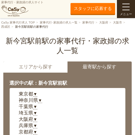
家事代行・家政婦の求人サイト
スタッフに応募する
メニュー
CaSy 家事代行求人 TOP
家事代行･家政婦の求人一覧
家事代行
大阪府
大阪市
西成区
新今宮駅前駅の家事代行
新今宮駅前駅の家事代行・家政婦の求
人一覧
エリアから探す
最寄駅から探す
選択中の駅：新今宮駅前駅
東京都
▼
神奈川県
▼
千葉県
▼
埼玉県
▼
大阪府
▼
兵庫県
▼
京都府
▼