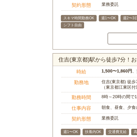
業務委託
契約形態
スキマ時間勤務OK
週1〜OK
週2〜3
シフト自由
住吉(東京都)駅から徒歩7分！
1,500〜1,860円
、
時給
住吉(東京都) 徒歩
勤務地
（東京都江東区付
8時～20時の間
勤務時間
朝食、昼食、夕食
仕事内容
業務委託
契約形態
週1〜OK
扶養内OK
交通費支給