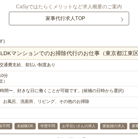
CaSyではたらくメリットなど求人概要のご案内
家事代行求人TOP
す)
！2LDKマンションでのお掃除代行のお仕事（東京都江東
交通費支給、前払い制度あり
10分
近）
で1時間〜、好きな日に働くことが可能です。(候補の日時から選択)
、お風呂、洗面所、リビング、その他のお掃除
齢不問
未経験OK
学歴不問
お手伝いさんの求人
家政婦の求人
家