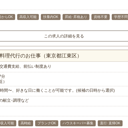
日からOK
高収入可能
扶養内OK
昇給･昇格あり
資格不要
学歴不問
この求人の詳細を見る
お料理代行のお仕事（東京都江東区）
交通費支給、前払い制度あり
7分
近）
で1時間〜、好きな日に働くことが可能です。(候補の日時から選択)
の献立･調理など
高収入可能
高時給
ブランクOK
ハウスキーパー募集
直行･直帰OK