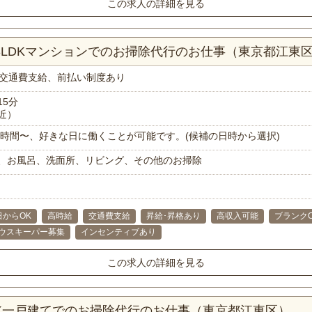
この求人の詳細を見る
！3LDKマンションでのお掃除代行のお仕事（東京都江東
交通費支給、前払い制度あり
15分
近）
で1時間〜、好きな日に働くことが可能です。(候補の日時から選択)
、お風呂、洗面所、リビング、その他のお掃除
日からOK
高時給
交通費支給
昇給･昇格あり
高収入可能
ブランク
ウスキーパー募集
インセンティブあり
この求人の詳細を見る
1K一戸建てでのお掃除代行のお仕事（東京都江東区）