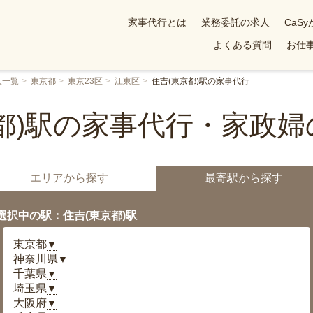
家事代行とは
業務委託の求人
CaS
よくある質問
お仕事
人一覧
東京都
東京23区
江東区
住吉(東京都)駅の家事代行
都)駅の家事代行・家政
エリアから探す
最寄駅から探す
選択中の駅：住吉(東京都)駅
東京都
▼
神奈川県
▼
千葉県
▼
埼玉県
▼
大阪府
▼