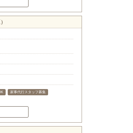
区）
OK
家事代行スタッフ募集