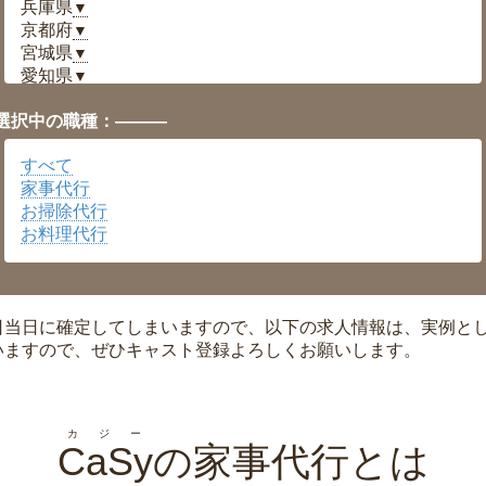
兵庫県
▼
京都府
▼
宮城県
▼
愛知県
▼
福井県
▼
選択中の職種：———
岡山県
▼
広島県
▼
すべて
沖縄県
▼
家事代行
お掃除代行
お料理代行
日当日に確定してしまいますので、以下の求人情報は、実例と
いますので、ぜひキャスト登録よろしくお願いします。
カジー
CaSy
の家事代行とは