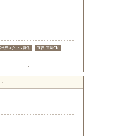
事代行スタッフ募集
直行･直帰OK
区）