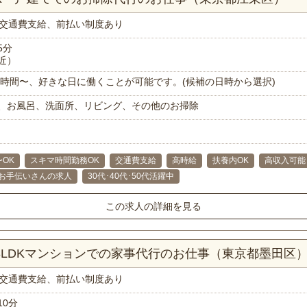
交通費支給、前払い制度あり
5分
近）
で1時間〜、好きな日に働くことが可能です。(候補の日時から選択)
、お風呂、洗面所、リビング、その他のお掃除
〜OK
スキマ時間勤務OK
交通費支給
高時給
扶養内OK
高収入可能
お手伝いさんの求人
30代･40代･50代活躍中
この求人の詳細を見る
！3LDKマンションでの家事代行のお仕事（東京都墨田区
交通費支給、前払い制度あり
10分