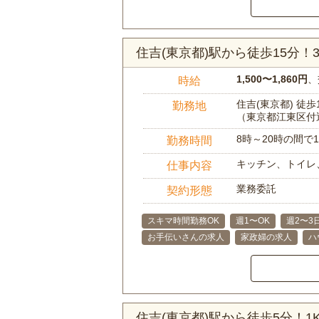
住吉(東京都)駅から徒歩15分
1,500〜1,860円
、
時給
住吉(東京都) 徒歩
勤務地
（東京都江東区付
8時～20時の間
勤務時間
キッチン、トイレ
仕事内容
業務委託
契約形態
スキマ時間勤務OK
週1〜OK
週2〜3
お手伝いさんの求人
家政婦の求人
ハ
住吉(東京都)駅から徒歩5分！