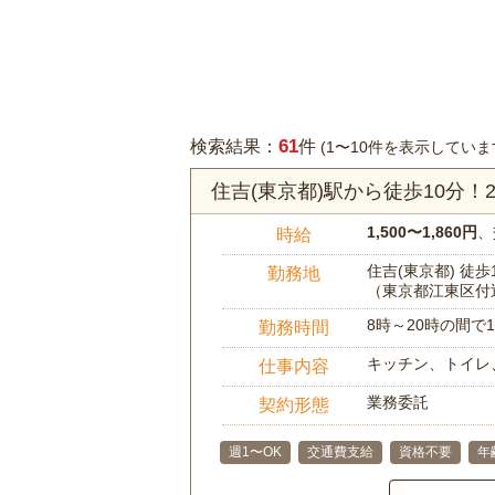
61
検索結果：
件
(1〜10件を表示していま
住吉(東京都)駅から徒歩10分
1,500〜1,860円
、
時給
住吉(東京都) 徒歩
勤務地
（東京都江東区付
8時～20時の間
勤務時間
キッチン、トイレ
仕事内容
業務委託
契約形態
週1〜OK
交通費支給
資格不要
年