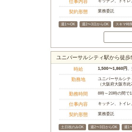
キッチン、トイレ
仕事内容
業務委託
契約形態
週1〜OK
週2〜3日からOK
スキマ時
ユニバーサルシティ駅から徒歩
1,500〜1,860円
、
時給
ユニバーサルシティ
勤務地
（大阪府大阪市此
8時～20時の間
勤務時間
キッチン、トイレ
仕事内容
業務委託
契約形態
土日祝のみOK
週2〜3日からOK
週1