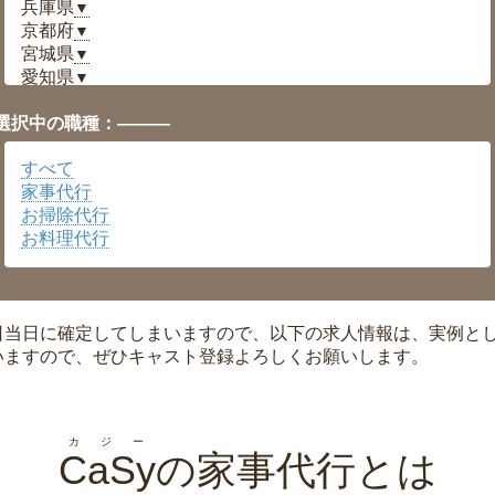
兵庫県
▼
京都府
▼
宮城県
▼
愛知県
▼
福井県
▼
選択中の職種：———
岡山県
▼
広島県
▼
すべて
沖縄県
▼
家事代行
お掃除代行
お料理代行
日当日に確定してしまいますので、以下の求人情報は、実例と
いますので、ぜひキャスト登録よろしくお願いします。
カジー
CaSy
の家事代行とは