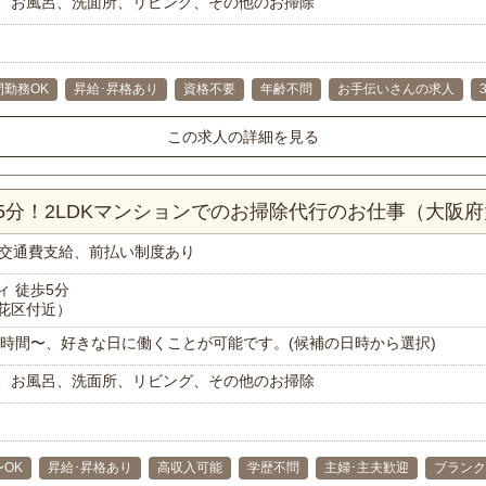
、お風呂、洗面所、リビング、その他のお掃除
間勤務OK
昇給･昇格あり
資格不要
年齢不問
お手伝いさんの求人
この求人の詳細を見る
5分！2LDKマンションでのお掃除代行のお仕事（大阪
交通費支給、前払い制度あり
 徒歩5分
花区付近）
で1時間〜、好きな日に働くことが可能です。(候補の日時から選択)
、お風呂、洗面所、リビング、その他のお掃除
〜OK
昇給･昇格あり
高収入可能
学歴不問
主婦･主夫歓迎
ブランク