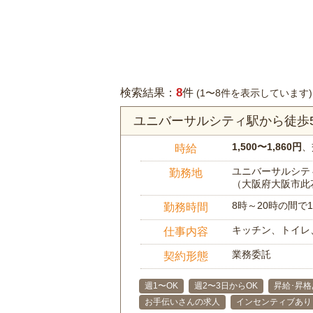
8
検索結果：
件
(1〜8件を表示しています)
ユニバーサルシティ駅から徒歩
1,500〜1,860円
、
時給
ユニバーサルシティ
勤務地
（大阪府大阪市此
8時～20時の間
勤務時間
キッチン、トイレ
仕事内容
業務委託
契約形態
週1〜OK
週2〜3日からOK
昇給･昇格
お手伝いさんの求人
インセンティブあり