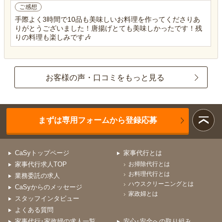
ご感想
手際よく3時間で10品も美味しいお料理を作ってくださりあ
りがとうございました！唐揚げとても美味しかったです！残
りの料理も楽しみです🎶
お客様の声・口コミをもっと見る
まずは専用フォームから登録応募
CaSyトップページ
家事代行とは
家事代行求人TOP
お掃除代行とは
お料理代行とは
業務委託の求人
ハウスクリーニングとは
CaSyからのメッセージ
家政婦とは
スタッフインタビュー
よくある質問
家事代行･家政婦の求人一覧
安心･安全への取り組み