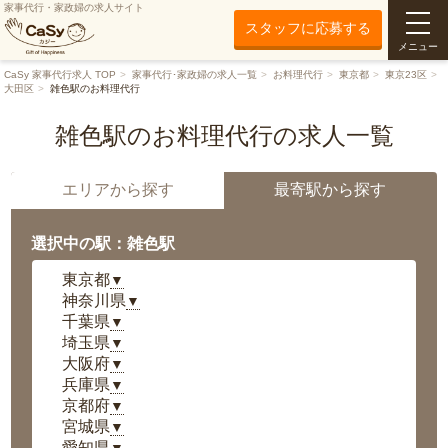
家事代行・家政婦の求人サイト
スタッフに応募する
メニュー
CaSy 家事代行求人 TOP
家事代行･家政婦の求人一覧
お料理代行
東京都
東京23区
大田区
雑色駅のお料理代行
雑色駅のお料理代行の求人一覧
エリアから探す
最寄駅から探す
選択中の駅：雑色駅
東京都
▼
神奈川県
▼
千葉県
▼
埼玉県
▼
大阪府
▼
兵庫県
▼
京都府
▼
宮城県
▼
愛知県