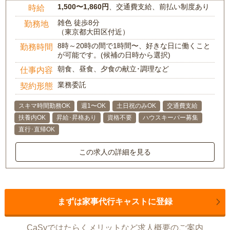
1,500〜1,860円
、交通費支給、前払い制度あり
時給
雑色 徒歩8分
勤務地
（東京都大田区付近）
8時～20時の間で1時間〜、好きな日に働くこと
勤務時間
が可能です。(候補の日時から選択)
朝食、昼食、夕食の献立･調理など
仕事内容
業務委託
契約形態
スキマ時間勤務OK
週1〜OK
土日祝のみOK
交通費支給
扶養内OK
昇給･昇格あり
資格不要
ハウスキーパー募集
直行･直帰OK
この求人の詳細を見る
まずは家事代行キャストに登録
CaSyではたらくメリットなど求人概要のご案内