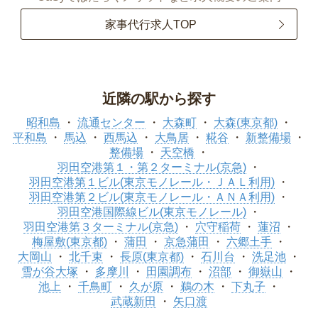
家事代行求人TOP
近隣の駅から探す
昭和島
流通センター
大森町
大森(東京都)
平和島
馬込
西馬込
大鳥居
糀谷
新整備場
整備場
天空橋
羽田空港第１・第２ターミナル(京急)
羽田空港第１ビル(東京モノレール・ＪＡＬ利用)
羽田空港第２ビル(東京モノレール・ＡＮＡ利用)
羽田空港国際線ビル(東京モノレール)
羽田空港第３ターミナル(京急)
穴守稲荷
蓮沼
梅屋敷(東京都)
蒲田
京急蒲田
六郷土手
大岡山
北千束
長原(東京都)
石川台
洗足池
雪が谷大塚
多摩川
田園調布
沼部
御嶽山
池上
千鳥町
久が原
鵜の木
下丸子
武蔵新田
矢口渡