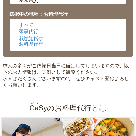
▼
福井県
▼
岡山県
▼
選択中の職種：お料理代行
広島県
▼
すべて
沖縄県
▼
家事代行
お掃除代行
お料理代行
求人の多くがご依頼日当日に確定してしまいますので、以
下の求人情報は、実例として御覧ください。
求人はたくさんございますので、ぜひキャスト登録よろし
くお願いします。
カジー
CaSy
のお料理代行とは