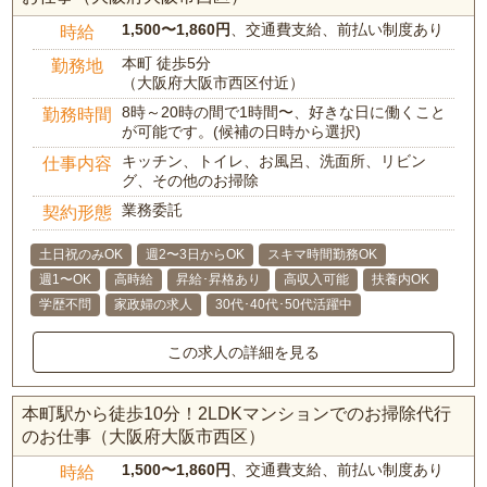
1,500〜1,860円
、交通費支給、前払い制度あり
時給
本町 徒歩5分
勤務地
（大阪府大阪市西区付近）
8時～20時の間で1時間〜、好きな日に働くこと
勤務時間
が可能です。(候補の日時から選択)
キッチン、トイレ、お風呂、洗面所、リビン
仕事内容
グ、その他のお掃除
業務委託
契約形態
土日祝のみOK
週2〜3日からOK
スキマ時間勤務OK
週1〜OK
高時給
昇給･昇格あり
高収入可能
扶養内OK
学歴不問
家政婦の求人
30代･40代･50代活躍中
この求人の詳細を見る
本町駅から徒歩10分！2LDKマンションでのお掃除代行
のお仕事（大阪府大阪市西区）
1,500〜1,860円
、交通費支給、前払い制度あり
時給