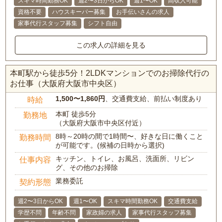
スキマ時間勤務OK
週2〜3日からOK
週1〜OK
高収入可能
資格不要
ハウスキーパー募集
お手伝いさんの求人
家事代行スタッフ募集
シフト自由
この求人の詳細を見る
本町駅から徒歩5分！2LDKマンションでのお掃除代行の
お仕事（大阪府大阪市中央区）
1,500〜1,860円
、交通費支給、前払い制度あり
時給
本町 徒歩5分
勤務地
（大阪府大阪市中央区付近）
8時～20時の間で1時間〜、好きな日に働くこと
勤務時間
が可能です。(候補の日時から選択)
キッチン、トイレ、お風呂、洗面所、リビン
仕事内容
グ、その他のお掃除
業務委託
契約形態
週2〜3日からOK
週1〜OK
スキマ時間勤務OK
交通費支給
学歴不問
年齢不問
家政婦の求人
家事代行スタッフ募集