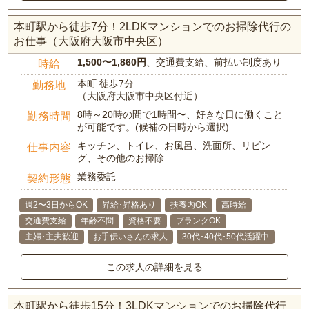
本町駅から徒歩7分！2LDKマンションでのお掃除代行の
お仕事（大阪府大阪市中央区）
1,500〜1,860円
、交通費支給、前払い制度あり
時給
本町 徒歩7分
勤務地
（大阪府大阪市中央区付近）
8時～20時の間で1時間〜、好きな日に働くこと
勤務時間
が可能です。(候補の日時から選択)
キッチン、トイレ、お風呂、洗面所、リビン
仕事内容
グ、その他のお掃除
業務委託
契約形態
週2〜3日からOK
昇給･昇格あり
扶養内OK
高時給
交通費支給
年齢不問
資格不要
ブランクOK
主婦･主夫歓迎
お手伝いさんの求人
30代･40代･50代活躍中
この求人の詳細を見る
本町駅から徒歩15分！3LDKマンションでのお掃除代行