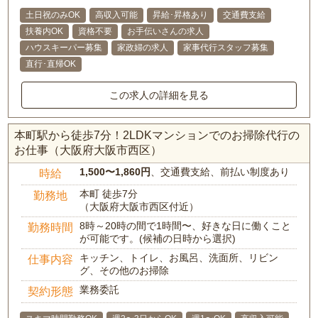
土日祝のみOK
高収入可能
昇給･昇格あり
交通費支給
扶養内OK
資格不要
お手伝いさんの求人
ハウスキーパー募集
家政婦の求人
家事代行スタッフ募集
直行･直帰OK
この求人の詳細を見る
本町駅から徒歩7分！2LDKマンションでのお掃除代行の
お仕事（大阪府大阪市西区）
1,500〜1,860円
、交通費支給、前払い制度あり
時給
本町 徒歩7分
勤務地
（大阪府大阪市西区付近）
8時～20時の間で1時間〜、好きな日に働くこと
勤務時間
が可能です。(候補の日時から選択)
キッチン、トイレ、お風呂、洗面所、リビン
仕事内容
グ、その他のお掃除
業務委託
契約形態