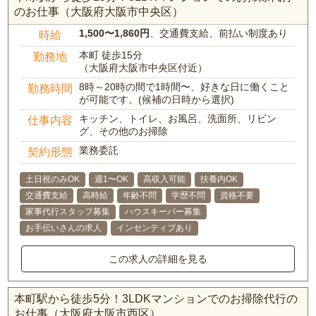
のお仕事（大阪府大阪市中央区）
1,500〜1,860円
、交通費支給、前払い制度あり
時給
本町 徒歩15分
勤務地
（大阪府大阪市中央区付近）
8時～20時の間で1時間〜、好きな日に働くこと
勤務時間
が可能です。(候補の日時から選択)
キッチン、トイレ、お風呂、洗面所、リビン
仕事内容
グ、その他のお掃除
業務委託
契約形態
土日祝のみOK
週1〜OK
高収入可能
扶養内OK
交通費支給
高時給
年齢不問
学歴不問
資格不要
家事代行スタッフ募集
ハウスキーパー募集
お手伝いさんの求人
インセンティブあり
この求人の詳細を見る
本町駅から徒歩5分！3LDKマンションでのお掃除代行の
お仕事（大阪府大阪市西区）