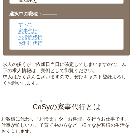
▼
福井県
▼
岡山県
▼
選択中の職種：———
広島県
▼
すべて
沖縄県
▼
家事代行
お掃除代行
お料理代行
求人の多くがご依頼日当日に確定してしまいますので、以
下の求人情報は、実例として御覧ください。
求人はたくさんございますので、ぜひキャスト登録よろし
くお願いします。
カジー
CaSy
の家事代行とは
お客様に代わり「
お掃除
」や「
お料理
」を行うお仕事です。
仕事が忙しい方、子育て中の方など、様々なお客様の生活を
お支えします。