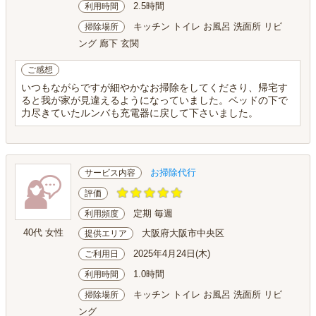
2.5時間
利用時間
キッチン トイレ お風呂 洗面所 リビ
掃除場所
ング 廊下 玄関
ご感想
いつもながらですが細やかなお掃除をしてくださり、帰宅す
ると我が家が見違えるようになっていました。ベッドの下で
力尽きていたルンバも充電器に戻して下さいました。
お掃除代行
サービス内容
評価
定期 毎週
利用頻度
40代 女性
大阪府大阪市中央区
提供エリア
2025年4月24日(木)
ご利用日
1.0時間
利用時間
キッチン トイレ お風呂 洗面所 リビ
掃除場所
ング