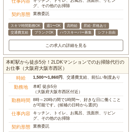
キッチン、トイレ、お風呂、洗面所、リビン
仕事内容
グ、その他のお掃除
業務委託
契約形態
スキマ時間勤務OK
週1〜OK
高時給
昇給･昇格あり
交通費支給
ブランクOK
ハウスキーパー募集
シフト自由
この求人の詳細を見る
本町駅から徒歩5分！2LDKマンションでのお掃除代行の
お仕事（大阪府大阪市西区）
1,500〜1,860円
、交通費支給、前払い制度あり
時給
本町 徒歩5分
勤務地
（大阪府大阪市西区付近）
8時～20時の間で1時間〜、好きな日に働くこと
勤務時間
が可能です。(候補の日時から選択)
キッチン、トイレ、お風呂、洗面所、リビン
仕事内容
グ、その他のお掃除
業務委託
契約形態