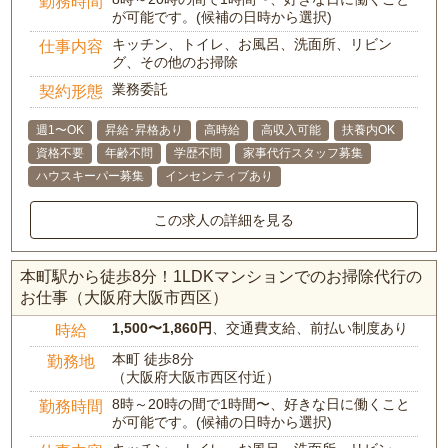
勤務時間
が可能です。(候補の日時から選択)
キッチン、トイレ、お風呂、洗面所、リビン
仕事内容
グ、その他のお掃除
業務委託
契約形態
週1〜OK
昇給･昇格あり
高時給
高収入可能
扶養内OK
資格不要
年齢不問
学歴不問
家事代行スタッフ募集
ハウスキーパー募集
インセンティブあり
この求人の詳細を見る
本町駅から徒歩8分！1LDKマンションでのお掃除代行の
お仕事（大阪府大阪市西区）
1,500〜1,860円
、交通費支給、前払い制度あり
時給
本町 徒歩8分
勤務地
（大阪府大阪市西区付近）
8時～20時の間で1時間〜、好きな日に働くこと
勤務時間
が可能です。(候補の日時から選択)