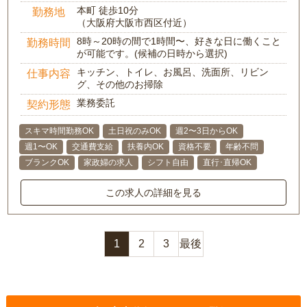
本町 徒歩10分
勤務地
（大阪府大阪市西区付近）
8時～20時の間で1時間〜、好きな日に働くこと
勤務時間
が可能です。(候補の日時から選択)
キッチン、トイレ、お風呂、洗面所、リビン
仕事内容
グ、その他のお掃除
業務委託
契約形態
スキマ時間勤務OK
土日祝のみOK
週2〜3日からOK
週1〜OK
交通費支給
扶養内OK
資格不要
年齢不問
ブランクOK
家政婦の求人
シフト自由
直行･直帰OK
この求人の詳細を見る
1
2
3
最後