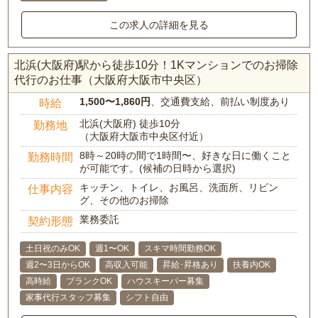
この求人の詳細を見る
北浜(大阪府)駅から徒歩10分！1Kマンションでのお掃除
代行のお仕事（大阪府大阪市中央区）
1,500〜1,860円
、交通費支給、前払い制度あり
時給
北浜(大阪府) 徒歩10分
勤務地
（大阪府大阪市中央区付近）
8時～20時の間で1時間〜、好きな日に働くこと
勤務時間
が可能です。(候補の日時から選択)
キッチン、トイレ、お風呂、洗面所、リビン
仕事内容
グ、その他のお掃除
業務委託
契約形態
土日祝のみOK
週1〜OK
スキマ時間勤務OK
週2〜3日からOK
高収入可能
昇給･昇格あり
扶養内OK
高時給
ブランクOK
ハウスキーパー募集
家事代行スタッフ募集
シフト自由