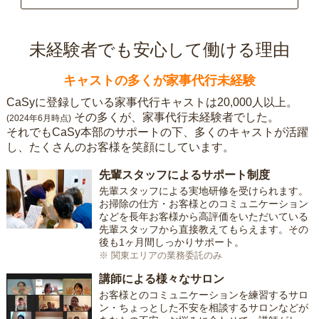
未経験者でも安心して働ける理由
キャストの多くが家事代行未経験
CaSyに登録している家事代行キャストは20,000人以上。
その多くが、家事代行未経験者でした。
(2024年6月時点)
それでもCaSy本部のサポートの下、多くのキャストが活躍
し、たくさんのお客様を笑顔にしています。
先輩スタッフによるサポート制度
先輩スタッフによる実地研修を受けられます。
お掃除の仕方・お客様とのコミュニケーション
などを長年お客様から高評価をいただいている
先輩スタッフから直接教えてもらえます。その
後も1ヶ月間しっかりサポート。
※ 関東エリアの業務委託のみ
講師による様々なサロン
お客様とのコミュニケーションを練習するサロ
ン・ちょっとした不安を相談するサロンなどが