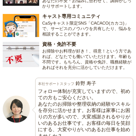
あなたの不安・お悩みに合わせて、講師がしっ
かりサポートします。
キャスト専用コミュニティ
CaSyキャスト限定SNS「CACACO(カカコ)」
で、サービスのノウハウを共有したり、悩みを
相談することができます。
資格・免許不要
お掃除やお料理が好き！、得意！という方であ
れば、どなたでも働いていただけます。年齢も
不問です。もちろん、資格や免許、職務経験が
あればそれを充分に活かしていただけます。
鈴野 寿子
本社サポートスタッフ
フォロー体制が充実していますので、初め
ての方もご安心ください。
あなたのお掃除や整理収納の経験やスキル
を存分に活かせます。お客様は家事にお困
りの方が多いので、大変感謝されるやりが
いのあるお仕事です。お客様の毎日を笑顔
にする、大変やりがいのあるお仕事を始め
ませんか？