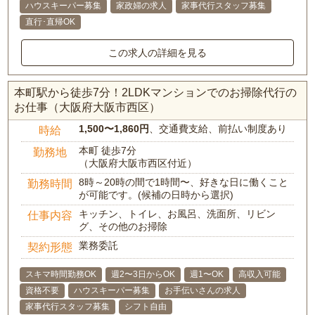
ハウスキーパー募集
家政婦の求人
家事代行スタッフ募集
直行･直帰OK
この求人の詳細を見る
本町駅から徒歩7分！2LDKマンションでのお掃除代行の
お仕事（大阪府大阪市西区）
1,500〜1,860円
、交通費支給、前払い制度あり
時給
本町 徒歩7分
勤務地
（大阪府大阪市西区付近）
8時～20時の間で1時間〜、好きな日に働くこと
勤務時間
が可能です。(候補の日時から選択)
キッチン、トイレ、お風呂、洗面所、リビン
仕事内容
グ、その他のお掃除
業務委託
契約形態
スキマ時間勤務OK
週2〜3日からOK
週1〜OK
高収入可能
資格不要
ハウスキーパー募集
お手伝いさんの求人
家事代行スタッフ募集
シフト自由