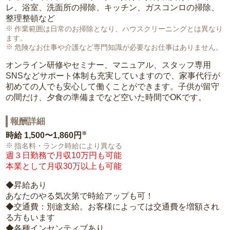
レ、浴室、洗面所の掃除、キッチン、ガスコンロの掃除、
整理整頓など
作業範囲は日常のお掃除となり、ハウスクリーニングとは異なり
ます。
危険なお仕事や介護など専門知識が必要なお仕事はありません。
オンライン研修やセミナー、マニュアル、スタッフ専用
SNSなどサポート体制も充実していますので、家事代行が
初めての人でも安心して働くことができます。子供が留守
の間だけ、夕食の準備までなど空いた時間でOKです。
報酬詳細
※
時給
1,500〜1,860円
指名料・ランク時給により異なる
週３日勤務で月収10万円も可能
本業として月収30万以上も可能
◆昇給あり
あなたのやる気次第で時給アップも可！
◆交通費：別途支給。お客様によっては交通費を増額され
る方もいます
◆各種インセンティブあり