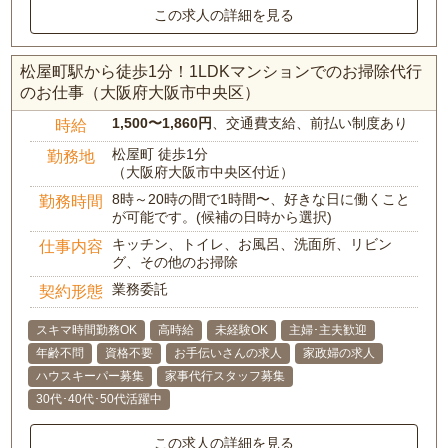
この求人の詳細を見る
松屋町駅から徒歩1分！1LDKマンションでのお掃除代行
のお仕事（大阪府大阪市中央区）
1,500〜1,860円
、交通費支給、前払い制度あり
時給
松屋町 徒歩1分
勤務地
（大阪府大阪市中央区付近）
8時～20時の間で1時間〜、好きな日に働くこと
勤務時間
が可能です。(候補の日時から選択)
キッチン、トイレ、お風呂、洗面所、リビン
仕事内容
グ、その他のお掃除
業務委託
契約形態
スキマ時間勤務OK
高時給
未経験OK
主婦･主夫歓迎
年齢不問
資格不要
お手伝いさんの求人
家政婦の求人
ハウスキーパー募集
家事代行スタッフ募集
30代･40代･50代活躍中
この求人の詳細を見る