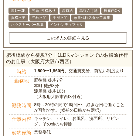
週1〜OK
昇給･昇格あり
高時給
高収入可能
扶養内OK
資格不要
年齢不問
学歴不問
家事代行スタッフ募集
ハウスキーパー募集
インセンティブあり
この求人の詳細を見る
肥後橋駅から徒歩7分！1LDKマンションでのお掃除代行
のお仕事（大阪府大阪市西区）
1,500〜1,860円
、交通費支給、前払い制度あり
時給
肥後橋 徒歩7分
勤務地
本町 徒歩8分
淀屋橋 徒歩10分
（大阪府大阪市西区付近）
8時～20時の間で1時間〜、好きな日に働くこと
勤務時間
が可能です。(候補の日時から選択)
キッチン、トイレ、お風呂、洗面所、リビン
仕事内容
グ、その他のお掃除
業務委託
契約形態