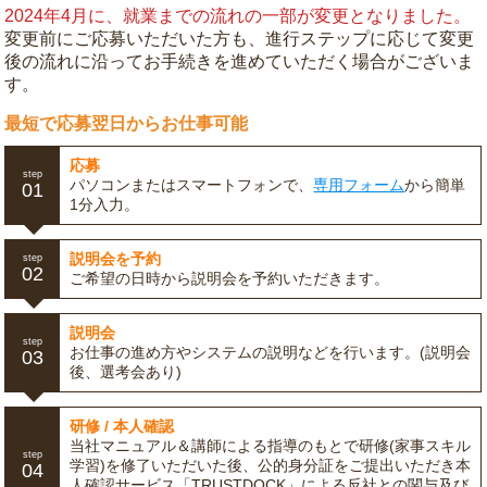
2024年4月に、就業までの流れの一部が変更となりました。
変更前にご応募いただいた方も、進行ステップに応じて変更
後の流れに沿ってお手続きを進めていただく場合がございま
す。
最短で応募翌日からお仕事可能
応募
step
パソコンまたはスマートフォンで、
専用フォーム
から簡単
01
1分入力。
説明会を予約
step
02
ご希望の日時から説明会を予約いただきます。
説明会
step
お仕事の進め方やシステムの説明などを行います。(説明会
03
後、選考会あり)
研修 / 本人確認
当社マニュアル＆講師による指導のもとで研修(家事スキル
step
学習)を修了いただいた後、公的身分証をご提出いただき本
04
人確認サービス「TRUSTDOCK」による反社との関与及び