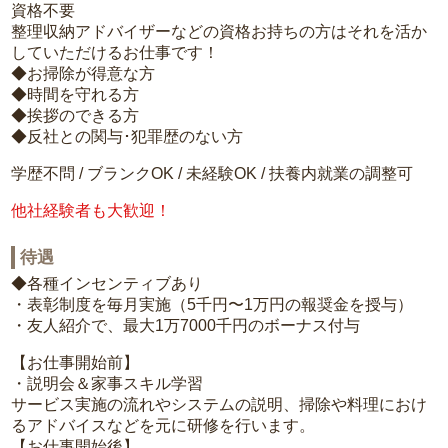
資格不要
整理収納アドバイザーなどの資格お持ちの方はそれを活か
していただけるお仕事です！
◆お掃除が得意な方
◆時間を守れる方
◆挨拶のできる方
◆反社との関与･犯罪歴のない方
学歴不問 / ブランクOK / 未経験OK / 扶養内就業の調整可
他社経験者も大歓迎！
待遇
◆各種インセンティブあり
・表彰制度を毎月実施（5千円〜1万円の報奨金を授与）
・友人紹介で、最大1万7000千円のボーナス付与
【お仕事開始前】
・説明会＆家事スキル学習
サービス実施の流れやシステムの説明、掃除や料理におけ
るアドバイスなどを元に研修を行います。
【お仕事開始後】