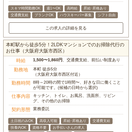
スキマ時間勤務OK
週1〜OK
高時給
昇給･昇格あり
交通費支給
ブランクOK
ハウスキーパー募集
シフト自由
この求人の詳細を見る
本町駅から徒歩5分！2LDKマンションでのお掃除代行の
お仕事（大阪府大阪市西区）
1,500〜1,860円
、交通費支給、前払い制度あり
時給
本町 徒歩5分
勤務地
（大阪府大阪市西区付近）
8時～20時の間で1時間〜、好きな日に働くこと
勤務時間
が可能です。(候補の日時から選択)
キッチン、トイレ、お風呂、洗面所、リビン
仕事内容
グ、その他のお掃除
業務委託
契約形態
土日祝のみOK
高収入可能
昇給･昇格あり
交通費支給
扶養内OK
資格不要
お手伝いさんの求人