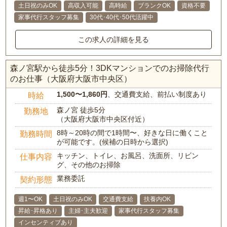
土日祝のみOK
高収入可能
高時給
ブランクOK
資格不要
家事代行スタッフ募集
30代･40代･50代活躍中
この求人の詳細を見る
森ノ宮駅から徒歩5分！3DKマンションでのお掃除代行
のお仕事（大阪府大阪市中央区）
1,500〜1,860円
、交通費支給、前払い制度あり
時給
森ノ宮 徒歩5分
勤務地
（大阪府大阪市中央区付近）
8時～20時の間で1時間〜、好きな日に働くこと
勤務時間
が可能です。(候補の日時から選択)
キッチン、トイレ、お風呂、洗面所、リビン
仕事内容
グ、その他のお掃除
業務委託
契約形態
週1〜OK
土日祝のみOK
交通費支給
扶養内OK
昇給･昇格あり
主婦･主夫歓迎
家事代行スタッフ募集
インセンティブあり