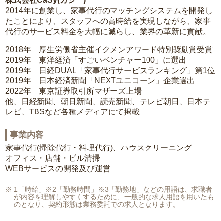
株式会社CaSy(カジー)
2014年に創業し、家事代行のマッチングシステムを開発し
たことにより、スタッフへの高時給を実現しながら、家事
代行のサービス料金を大幅に減らし、業界の革新に貢献。
2018年 厚生労働省主催イクメンアワード特別奨励賞受賞
2019年 東洋経済「すごいベンチャー100」に選出
2019年 日経DUAL「家事代行サービスランキング」第1位
2019年 日本経済新聞「NEXTユニコーン」企業選出
2022年 東京証券取引所マザーズ上場
他、日経新聞、朝日新聞、読売新聞、テレビ朝日、日本テ
レビ、TBSなど各種メディアにて掲載
事業内容
家事代行(掃除代行・料理代行)、ハウスクリーニング
オフィス・店舗・ビル清掃
WEBサービスの開発及び運営
1「時給」※2「勤務時間」※3「勤務地」などの用語は、求職者
が内容を理解しやすくするために、一般的な求人用語を用いたも
のとなり、契約形態は業務委託での求人となります。