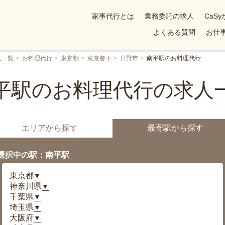
家事代行とは
業務委託の求人
CaS
よくある質問
お仕事
人一覧
お料理代行
東京都
東京都下
日野市
南平駅のお料理代行
平駅のお料理代行の求人
エリアから探す
最寄駅から探す
選択中の駅：南平駅
東京都
▼
神奈川県
▼
千葉県
▼
埼玉県
▼
大阪府
▼