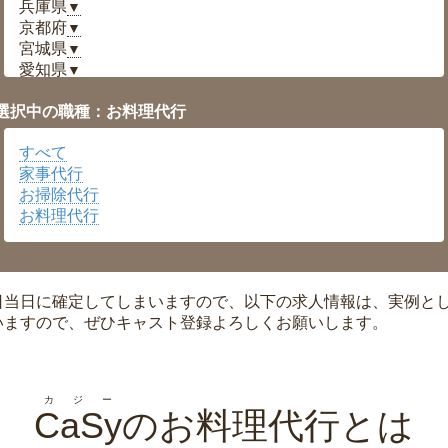
兵庫県
▼
京都府
▼
宮城県
▼
愛知県
▼
福井県
▼
選択中の職種：お料理代行
岡山県
▼
広島県
▼
すべて
沖縄県
▼
家事代行
お掃除代行
お料理代行
日当日に確定してしまいますので、以下の求人情報は、実例と
いますので、ぜひキャスト登録よろしくお願いします。
カジー
CaSy
のお料理代行とは