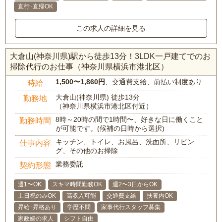
直行･直帰OK
この求人の詳細を見る
大倉山(神奈川県)駅から徒歩13分！3LDK一戸建てでのお
掃除代行のお仕事（神奈川県横浜市港北区）
1,500〜1,860円
、交通費支給、前払い制度あり
時給
大倉山(神奈川県) 徒歩13分
勤務地
（神奈川県横浜市港北区付近）
8時～20時の間で1時間〜、好きな日に働くこと
勤務時間
が可能です。(候補の日時から選択)
キッチン、トイレ、お風呂、洗面所、リビン
仕事内容
グ、その他のお掃除
業務委託
契約形態
週1〜OK
スキマ時間勤務OK
週2〜3日からOK
土日祝のみOK
高収入可能
交通費支給
扶養内OK
昇給･昇格あり
学歴不問
家事代行スタッフ募集
家政婦の求人
シフト自由