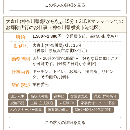
この求人の詳細を見る
大倉山(神奈川県)駅から徒歩15分！2LDKマンションでの
お掃除代行のお仕事（神奈川県横浜市港北区）
1,500〜1,860円
、交通費支給、前払い制度あり
時給
大倉山(神奈川県) 徒歩15分
勤務地
（神奈川県横浜市港北区付近）
8時～20時の間で1時間〜、好きな日に働くこと
勤務時間
が可能です。(候補の日時から選択)
キッチン、トイレ、お風呂、洗面所、リビン
仕事内容
グ、その他のお掃除
業務委託
契約形態
週1〜OK
高収入可能
高時給
交通費支給
昇給･昇格あり
資格不要
主婦･主夫歓迎
未経験OK
家事代行スタッフ募集
ハウスキーパー募集
家政婦の求人
30代･40代･50代活躍中
この求人の詳細を見る