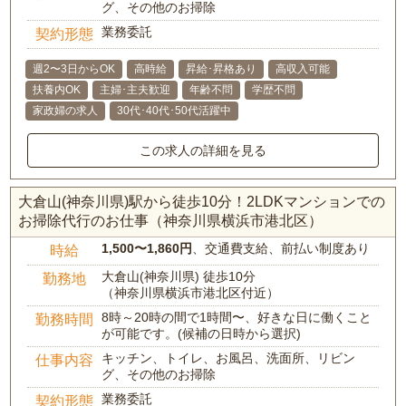
グ、その他のお掃除
業務委託
契約形態
週2〜3日からOK
高時給
昇給･昇格あり
高収入可能
扶養内OK
主婦･主夫歓迎
年齢不問
学歴不問
家政婦の求人
30代･40代･50代活躍中
この求人の詳細を見る
大倉山(神奈川県)駅から徒歩10分！2LDKマンションでの
お掃除代行のお仕事（神奈川県横浜市港北区）
1,500〜1,860円
、交通費支給、前払い制度あり
時給
大倉山(神奈川県) 徒歩10分
勤務地
（神奈川県横浜市港北区付近）
8時～20時の間で1時間〜、好きな日に働くこと
勤務時間
が可能です。(候補の日時から選択)
キッチン、トイレ、お風呂、洗面所、リビン
仕事内容
グ、その他のお掃除
業務委託
契約形態