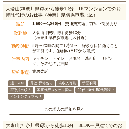
大倉山(神奈川県)駅から徒歩10分！1Kマンションでのお
掃除代行のお仕事（神奈川県横浜市港北区）
1,500〜1,860円
、交通費支給、前払い制度あり
時給
大倉山(神奈川県) 徒歩10分
勤務地
（神奈川県横浜市港北区付近）
8時～20時の間で1時間〜、好きな日に働くこと
勤務時間
が可能です。(候補の日時から選択)
キッチン、トイレ、お風呂、洗面所、リビン
仕事内容
グ、その他のお掃除
業務委託
契約形態
週1〜OK
昇給･昇格あり
高収入可能
学歴不問
家政婦の求人
家事代行スタッフ募集
30代･40代･50代活躍中
インセンティブあり
この求人の詳細を見る
大倉山(神奈川県)駅から徒歩10分！3LDK一戸建てでのお