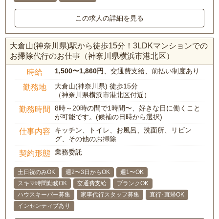
この求人の詳細を見る
大倉山(神奈川県)駅から徒歩15分！3LDKマンションでの
お掃除代行のお仕事（神奈川県横浜市港北区）
1,500〜1,860円
、交通費支給、前払い制度あり
時給
大倉山(神奈川県) 徒歩15分
勤務地
（神奈川県横浜市港北区付近）
8時～20時の間で1時間〜、好きな日に働くこと
勤務時間
が可能です。(候補の日時から選択)
キッチン、トイレ、お風呂、洗面所、リビン
仕事内容
グ、その他のお掃除
業務委託
契約形態
土日祝のみOK
週2〜3日からOK
週1〜OK
スキマ時間勤務OK
交通費支給
ブランクOK
ハウスキーパー募集
家事代行スタッフ募集
直行･直帰OK
インセンティブあり