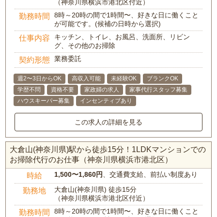
（神奈川県横浜市港北区付近）
8時～20時の間で1時間〜、好きな日に働くこと
勤務時間
が可能です。(候補の日時から選択)
キッチン、トイレ、お風呂、洗面所、リビン
仕事内容
グ、その他のお掃除
業務委託
契約形態
週2〜3日からOK
高収入可能
未経験OK
ブランクOK
学歴不問
資格不要
家政婦の求人
家事代行スタッフ募集
ハウスキーパー募集
インセンティブあり
この求人の詳細を見る
大倉山(神奈川県)駅から徒歩15分！1LDKマンションでの
お掃除代行のお仕事（神奈川県横浜市港北区）
1,500〜1,860円
、交通費支給、前払い制度あり
時給
大倉山(神奈川県) 徒歩15分
勤務地
（神奈川県横浜市港北区付近）
8時～20時の間で1時間〜、好きな日に働くこと
勤務時間