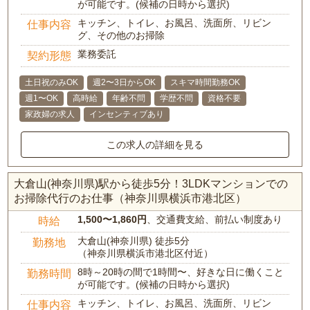
が可能です。(候補の日時から選択)
キッチン、トイレ、お風呂、洗面所、リビン
仕事内容
グ、その他のお掃除
業務委託
契約形態
土日祝のみOK
週2〜3日からOK
スキマ時間勤務OK
週1〜OK
高時給
年齢不問
学歴不問
資格不要
家政婦の求人
インセンティブあり
この求人の詳細を見る
大倉山(神奈川県)駅から徒歩5分！3LDKマンションでの
お掃除代行のお仕事（神奈川県横浜市港北区）
1,500〜1,860円
、交通費支給、前払い制度あり
時給
大倉山(神奈川県) 徒歩5分
勤務地
（神奈川県横浜市港北区付近）
8時～20時の間で1時間〜、好きな日に働くこと
勤務時間
が可能です。(候補の日時から選択)
キッチン、トイレ、お風呂、洗面所、リビン
仕事内容