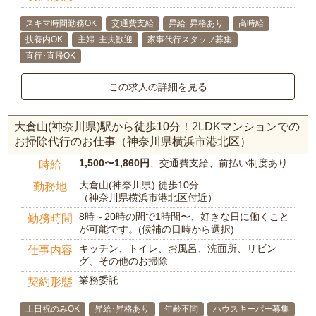
スキマ時間勤務OK
交通費支給
昇給･昇格あり
高時給
扶養内OK
主婦･主夫歓迎
家事代行スタッフ募集
直行･直帰OK
この求人の詳細を見る
大倉山(神奈川県)駅から徒歩10分！2LDKマンションでの
お掃除代行のお仕事（神奈川県横浜市港北区）
1,500〜1,860円
、交通費支給、前払い制度あり
時給
大倉山(神奈川県) 徒歩10分
勤務地
（神奈川県横浜市港北区付近）
8時～20時の間で1時間〜、好きな日に働くこと
勤務時間
が可能です。(候補の日時から選択)
キッチン、トイレ、お風呂、洗面所、リビン
仕事内容
グ、その他のお掃除
業務委託
契約形態
土日祝のみOK
昇給･昇格あり
年齢不問
ハウスキーパー募集