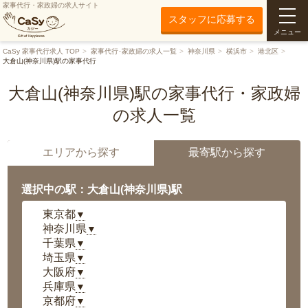
家事代行・家政婦の求人サイト
スタッフに応募する
メニュー
CaSy 家事代行求人 TOP
家事代行･家政婦の求人一覧
神奈川県
横浜市
港北区
大倉山(神奈川県)駅の家事代行
大倉山(神奈川県)駅の家事代行・家政婦
の求人一覧
エリアから探す
最寄駅から探す
選択中の駅：大倉山(神奈川県)駅
東京都
▼
神奈川県
▼
千葉県
▼
埼玉県
▼
大阪府
▼
兵庫県
▼
京都府
▼