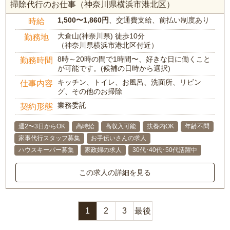
掃除代行のお仕事（神奈川県横浜市港北区）
1,500〜1,860円
、交通費支給、前払い制度あり
時給
大倉山(神奈川県) 徒歩10分
勤務地
（神奈川県横浜市港北区付近）
8時～20時の間で1時間〜、好きな日に働くこと
勤務時間
が可能です。(候補の日時から選択)
キッチン、トイレ、お風呂、洗面所、リビン
仕事内容
グ、その他のお掃除
業務委託
契約形態
週2〜3日からOK
高時給
高収入可能
扶養内OK
年齢不問
家事代行スタッフ募集
お手伝いさんの求人
ハウスキーパー募集
家政婦の求人
30代･40代･50代活躍中
この求人の詳細を見る
1
2
3
最後