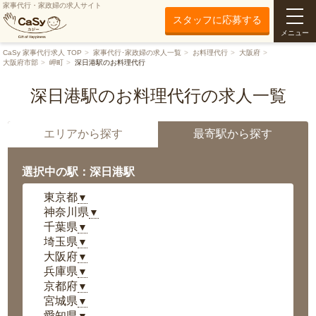
家事代行・家政婦の求人サイト
スタッフに応募する
メニュー
CaSy 家事代行求人 TOP
家事代行･家政婦の求人一覧
お料理代行
大阪府
大阪府市部
岬町
深日港駅のお料理代行
深日港駅のお料理代行の求人一覧
エリアから探す
最寄駅から探す
選択中の駅：深日港駅
東京都
▼
神奈川県
▼
千葉県
▼
埼玉県
▼
大阪府
▼
兵庫県
▼
京都府
▼
宮城県
▼
愛知県