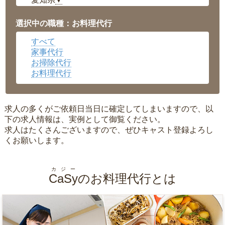
▼
福井県
▼
岡山県
▼
選択中の職種：お料理代行
広島県
▼
すべて
沖縄県
▼
家事代行
お掃除代行
お料理代行
求人の多くがご依頼日当日に確定してしまいますので、以
下の求人情報は、実例として御覧ください。
求人はたくさんございますので、ぜひキャスト登録よろし
くお願いします。
カジー
CaSy
のお料理代行とは