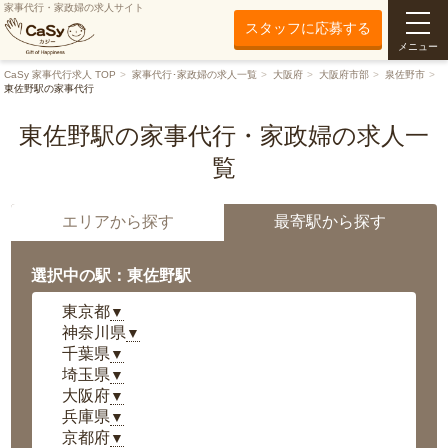
家事代行・家政婦の求人サイト
スタッフに応募する
メニュー
CaSy 家事代行求人 TOP
家事代行･家政婦の求人一覧
大阪府
大阪府市部
泉佐野市
東佐野駅の家事代行
東佐野駅の家事代行・家政婦の求人一
覧
エリアから探す
最寄駅から探す
選択中の駅：東佐野駅
東京都
▼
神奈川県
▼
千葉県
▼
埼玉県
▼
大阪府
▼
兵庫県
▼
京都府
▼