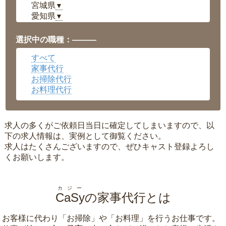
宮城県
▼
愛知県
▼
福井県
▼
岡山県
▼
選択中の職種：———
広島県
▼
すべて
沖縄県
▼
家事代行
お掃除代行
お料理代行
求人の多くがご依頼日当日に確定してしまいますので、以
下の求人情報は、実例として御覧ください。
求人はたくさんございますので、ぜひキャスト登録よろし
くお願いします。
カジー
CaSy
の家事代行とは
お客様に代わり「
お掃除
」や「
お料理
」を行うお仕事です。