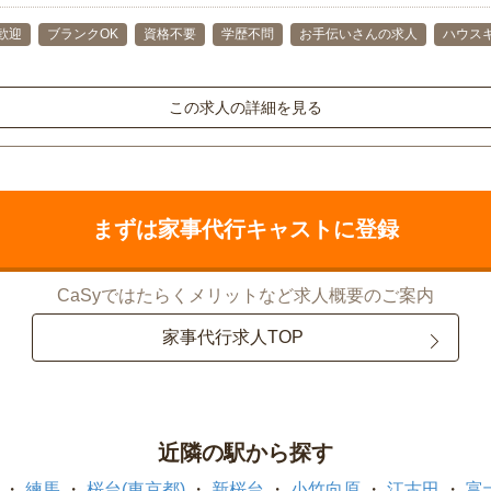
歓迎
ブランクOK
資格不要
学歴不問
お手伝いさんの求人
ハウス
この求人の詳細を見る
まずは家事代行キャストに登録
CaSyではたらくメリットなど求人概要のご案内
家事代行求人TOP
近隣の駅から探す
練馬
桜台(東京都)
新桜台
小竹向原
江古田
富