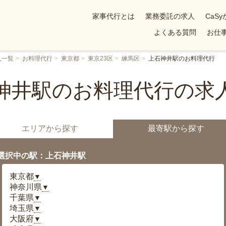
家事代行とは
業務委託の求人
CaS
よくある質問
お仕事
人一覧
お料理代行
東京都
東京23区
練馬区
上石神井駅のお料理代行
神井駅のお料理代行の求
エリアから探す
最寄駅から探す
選択中の駅：上石神井駅
東京都
▼
神奈川県
▼
千葉県
▼
埼玉県
▼
大阪府
▼