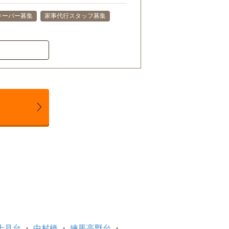
キーパー募集
家事代行スタッフ募集
士見台
中村橋
練馬高野台