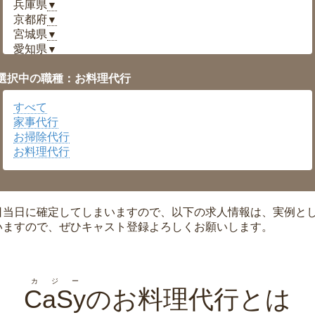
兵庫県
▼
京都府
▼
宮城県
▼
愛知県
▼
福井県
▼
選択中の職種：お料理代行
岡山県
▼
広島県
▼
すべて
沖縄県
▼
家事代行
お掃除代行
お料理代行
日当日に確定してしまいますので、以下の求人情報は、実例と
いますので、ぜひキャスト登録よろしくお願いします。
カジー
CaSy
のお料理代行とは