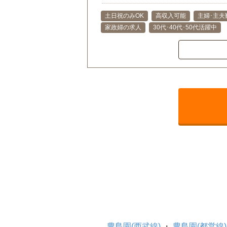
土日祝のみOK
高収入可能
主婦･主夫
家政婦の求人
30代･40代･50代活躍中
豊島園(西武線)
豊島園(都営線)