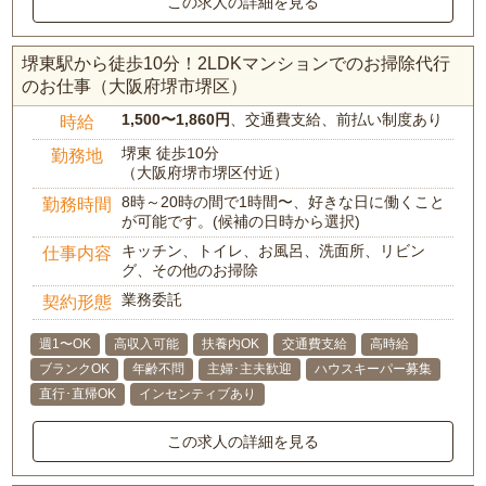
この求人の詳細を見る
堺東駅から徒歩10分！2LDKマンションでのお掃除代行
のお仕事（大阪府堺市堺区）
1,500〜1,860円
、交通費支給、前払い制度あり
時給
堺東 徒歩10分
勤務地
（大阪府堺市堺区付近）
8時～20時の間で1時間〜、好きな日に働くこと
勤務時間
が可能です。(候補の日時から選択)
キッチン、トイレ、お風呂、洗面所、リビン
仕事内容
グ、その他のお掃除
業務委託
契約形態
週1〜OK
高収入可能
扶養内OK
交通費支給
高時給
ブランクOK
年齢不問
主婦･主夫歓迎
ハウスキーパー募集
直行･直帰OK
インセンティブあり
この求人の詳細を見る