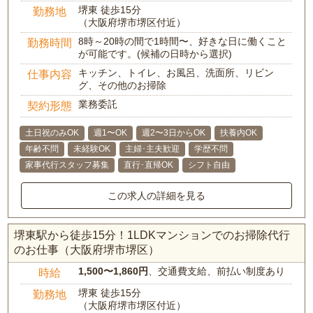
堺東 徒歩15分
勤務地
（大阪府堺市堺区付近）
8時～20時の間で1時間〜、好きな日に働くこと
勤務時間
が可能です。(候補の日時から選択)
キッチン、トイレ、お風呂、洗面所、リビン
仕事内容
グ、その他のお掃除
業務委託
契約形態
土日祝のみOK
週1〜OK
週2〜3日からOK
扶養内OK
年齢不問
未経験OK
主婦･主夫歓迎
学歴不問
家事代行スタッフ募集
直行･直帰OK
シフト自由
この求人の詳細を見る
堺東駅から徒歩15分！1LDKマンションでのお掃除代行
のお仕事（大阪府堺市堺区）
1,500〜1,860円
、交通費支給、前払い制度あり
時給
堺東 徒歩15分
勤務地
（大阪府堺市堺区付近）