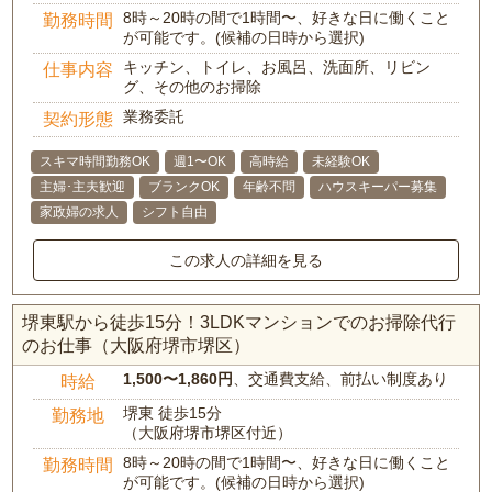
8時～20時の間で1時間〜、好きな日に働くこと
勤務時間
が可能です。(候補の日時から選択)
キッチン、トイレ、お風呂、洗面所、リビン
仕事内容
グ、その他のお掃除
業務委託
契約形態
スキマ時間勤務OK
週1〜OK
高時給
未経験OK
主婦･主夫歓迎
ブランクOK
年齢不問
ハウスキーパー募集
家政婦の求人
シフト自由
この求人の詳細を見る
堺東駅から徒歩15分！3LDKマンションでのお掃除代行
のお仕事（大阪府堺市堺区）
1,500〜1,860円
、交通費支給、前払い制度あり
時給
堺東 徒歩15分
勤務地
（大阪府堺市堺区付近）
8時～20時の間で1時間〜、好きな日に働くこと
勤務時間
が可能です。(候補の日時から選択)