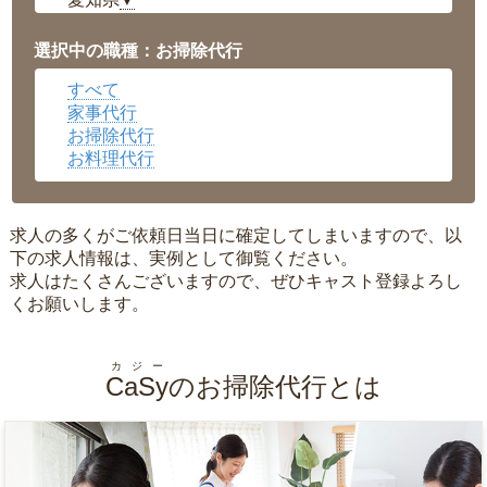
▼
福井県
▼
岡山県
▼
選択中の職種：お掃除代行
広島県
▼
すべて
沖縄県
▼
家事代行
お掃除代行
お料理代行
求人の多くがご依頼日当日に確定してしまいますので、以
下の求人情報は、実例として御覧ください。
求人はたくさんございますので、ぜひキャスト登録よろし
くお願いします。
カジー
CaSy
のお掃除代行とは