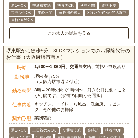
週1〜OK
交通費支給
扶養内OK
学歴不問
資格不要
ブランクOK
年齢不問
家政婦の求人
30代･40代･50代活躍中
直行･直帰OK
この求人の詳細を見る
堺東駅から徒歩5分！3LDKマンションでのお掃除代行の
お仕事（大阪府堺市堺区）
1,500〜1,860円
、交通費支給、前払い制度あり
時給
堺東 徒歩5分
勤務地
（大阪府堺市堺区付近）
8時～20時の間で1時間〜、好きな日に働くこと
勤務時間
が可能です。(候補の日時から選択)
キッチン、トイレ、お風呂、洗面所、リビン
仕事内容
グ、その他のお掃除
業務委託
契約形態
週1〜OK
土日祝のみOK
交通費支給
高時給
扶養内OK
高収入可能
年齢不問
主婦･主夫歓迎
お手伝いさんの求人