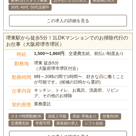
家事代行スタッフ募集
お手伝いさんの求人
家政婦の求人
30代･40代･50代活躍中
この求人の詳細を見る
堺東駅から徒歩5分！1LDKマンションでのお掃除代行の
お仕事（大阪府堺市堺区）
1,500〜1,860円
、交通費支給、前払い制度あり
時給
堺東 徒歩5分
勤務地
（大阪府堺市堺区付近）
8時～20時の間で1時間〜、好きな日に働くこと
勤務時間
が可能です。(候補の日時から選択)
キッチン、トイレ、お風呂、洗面所、リビン
仕事内容
グ、その他のお掃除
業務委託
契約形態
スキマ時間勤務OK
高収入可能
昇給･昇格あり
扶養内OK
交通費支給
学歴不問
家政婦の求人
シフト自由