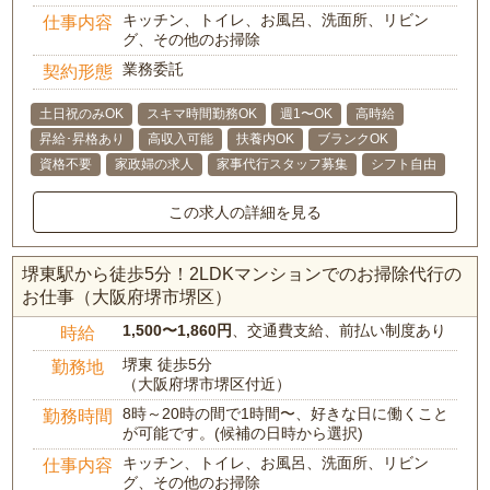
キッチン、トイレ、お風呂、洗面所、リビン
仕事内容
グ、その他のお掃除
業務委託
契約形態
土日祝のみOK
スキマ時間勤務OK
週1〜OK
高時給
昇給･昇格あり
高収入可能
扶養内OK
ブランクOK
資格不要
家政婦の求人
家事代行スタッフ募集
シフト自由
この求人の詳細を見る
堺東駅から徒歩5分！2LDKマンションでのお掃除代行の
お仕事（大阪府堺市堺区）
1,500〜1,860円
、交通費支給、前払い制度あり
時給
堺東 徒歩5分
勤務地
（大阪府堺市堺区付近）
8時～20時の間で1時間〜、好きな日に働くこと
勤務時間
が可能です。(候補の日時から選択)
キッチン、トイレ、お風呂、洗面所、リビン
仕事内容
グ、その他のお掃除