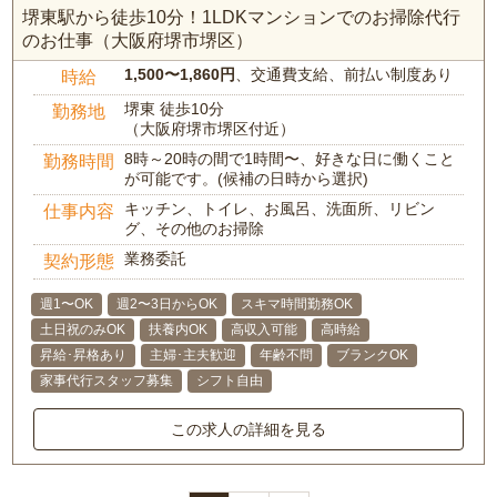
堺東駅から徒歩10分！1LDKマンションでのお掃除代行
のお仕事（大阪府堺市堺区）
1,500〜1,860円
、交通費支給、前払い制度あり
時給
堺東 徒歩10分
勤務地
（大阪府堺市堺区付近）
8時～20時の間で1時間〜、好きな日に働くこと
勤務時間
が可能です。(候補の日時から選択)
キッチン、トイレ、お風呂、洗面所、リビン
仕事内容
グ、その他のお掃除
業務委託
契約形態
週1〜OK
週2〜3日からOK
スキマ時間勤務OK
土日祝のみOK
扶養内OK
高収入可能
高時給
昇給･昇格あり
主婦･主夫歓迎
年齢不問
ブランクOK
家事代行スタッフ募集
シフト自由
この求人の詳細を見る