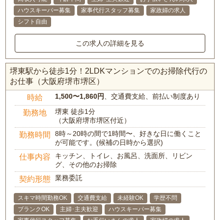
ハウスキーパー募集
家事代行スタッフ募集
家政婦の求人
シフト自由
この求人の詳細を見る
堺東駅から徒歩1分！2LDKマンションでのお掃除代行の
お仕事（大阪府堺市堺区）
1,500〜1,860円
、交通費支給、前払い制度あり
時給
堺東 徒歩1分
勤務地
（大阪府堺市堺区付近）
8時～20時の間で1時間〜、好きな日に働くこと
勤務時間
が可能です。(候補の日時から選択)
キッチン、トイレ、お風呂、洗面所、リビン
仕事内容
グ、その他のお掃除
業務委託
契約形態
スキマ時間勤務OK
交通費支給
未経験OK
学歴不問
ブランクOK
主婦･主夫歓迎
ハウスキーパー募集