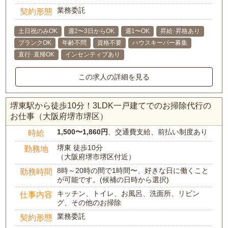
業務委託
契約形態
土日祝のみOK
週2〜3日からOK
週1〜OK
昇給･昇格あり
ブランクOK
年齢不問
資格不要
ハウスキーパー募集
直行･直帰OK
インセンティブあり
この求人の詳細を見る
堺東駅から徒歩10分！3LDK一戸建てでのお掃除代行の
お仕事（大阪府堺市堺区）
1,500〜1,860円
、交通費支給、前払い制度あり
時給
堺東 徒歩10分
勤務地
（大阪府堺市堺区付近）
8時～20時の間で1時間〜、好きな日に働くこと
勤務時間
が可能です。(候補の日時から選択)
キッチン、トイレ、お風呂、洗面所、リビン
仕事内容
グ、その他のお掃除
業務委託
契約形態