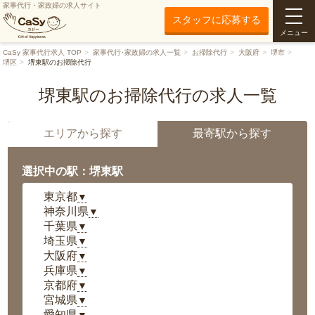
家事代行・家政婦の求人サイト
スタッフに応募する
メニュー
CaSy 家事代行求人 TOP
家事代行･家政婦の求人一覧
お掃除代行
大阪府
堺市
堺区
堺東駅のお掃除代行
堺東駅のお掃除代行の求人一覧
エリアから探す
最寄駅から探す
選択中の駅：堺東駅
東京都
▼
神奈川県
▼
千葉県
▼
埼玉県
▼
大阪府
▼
兵庫県
▼
京都府
▼
宮城県
▼
愛知県