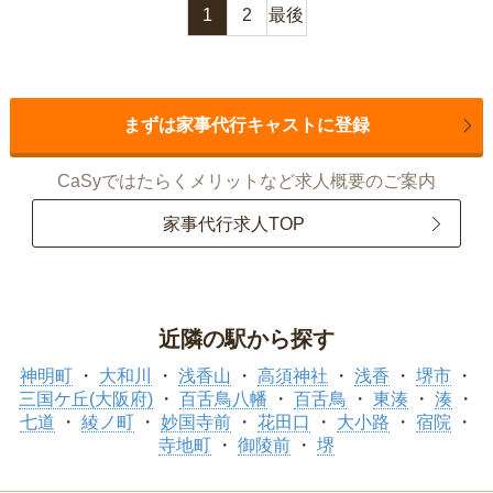
1
2
最後
まずは家事代行キャストに登録
CaSyではたらくメリットなど求人概要のご案内
家事代行求人TOP
近隣の駅から探す
神明町
大和川
浅香山
高須神社
浅香
堺市
三国ケ丘(大阪府)
百舌鳥八幡
百舌鳥
東湊
湊
七道
綾ノ町
妙国寺前
花田口
大小路
宿院
寺地町
御陵前
堺