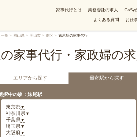
家事代行とは
業務委託の求人
CaS
よくある質問
お仕事
人一覧
岡山県
岡山市
南区
妹尾駅の家事代行
駅の家事代行・家政婦の求
エリアから探す
最寄駅から探す
選択中の駅：妹尾駅
東京都
▼
神奈川県
▼
千葉県
▼
埼玉県
▼
大阪府
▼