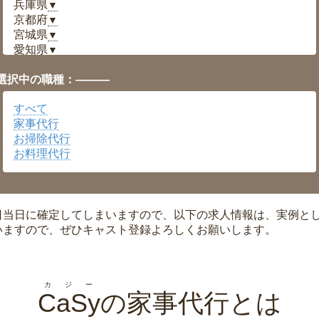
兵庫県
▼
京都府
▼
宮城県
▼
愛知県
▼
福井県
▼
選択中の職種：———
岡山県
▼
広島県
▼
すべて
沖縄県
▼
家事代行
お掃除代行
お料理代行
日当日に確定してしまいますので、以下の求人情報は、実例と
いますので、ぜひキャスト登録よろしくお願いします。
カジー
CaSy
の家事代行とは