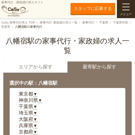
家事代行・家政婦の求人サイト
スタッフに応募する
メニュー
CaSy 家事代行求人 TOP
家事代行･家政婦の求人一覧
家事代行
千葉県
千葉県市部
市原市
八幡宿駅の家事代行
八幡宿駅の家事代行・家政婦の求人一
覧
エリアから探す
最寄駅から探す
選択中の駅：八幡宿駅
東京都
▼
神奈川県
▼
千葉県
▼
埼玉県
▼
大阪府
▼
兵庫県
▼
京都府
▼