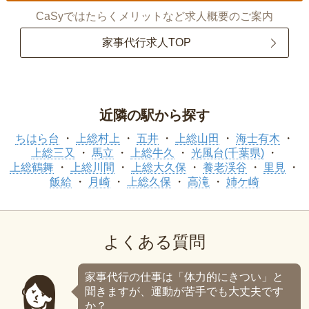
CaSyではたらくメリットなど求人概要のご案内
家事代行求人TOP
近隣の駅から探す
ちはら台
上総村上
五井
上総山田
海士有木
上総三又
馬立
上総牛久
光風台(千葉県)
上総鶴舞
上総川間
上総大久保
養老渓谷
里見
飯給
月崎
上総久保
高滝
姉ケ崎
よくある質問
家事代行の仕事は「体力的にきつい」と
聞きますが、運動が苦手でも大丈夫です
か？