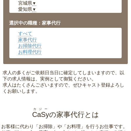
宮城県
▼
愛知県
▼
福井県
▼
岡山県
▼
選択中の職種：家事代行
広島県
▼
すべて
沖縄県
▼
家事代行
お掃除代行
お料理代行
求人の多くがご依頼日当日に確定してしまいますので、以
下の求人情報は、実例として御覧ください。
求人はたくさんございますので、ぜひキャスト登録よろし
くお願いします。
カジー
CaSy
の家事代行とは
お客様に代わり「
お掃除
」や「
お料理
」を行うお仕事です。