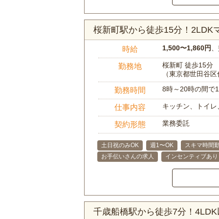
桜新町駅から徒歩15分！2LD
1,500〜1,860円
、
時給
桜新町 徒歩15分
勤務地
（東京都世田谷区
8時～20時の間
勤務時間
キッチン、トイレ
仕事内容
業務委託
契約形態
土日祝のみOK
週1〜OK
スキマ時間勤
お手伝いさんの求人
インセンティブあり
千歳船橋駅から徒歩7分！4L