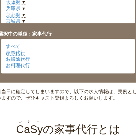
大阪府
▼
兵庫県
▼
京都府
▼
宮城県
▼
愛知県
▼
選択中の職種：家事代行
福井県
▼
岡山県
▼
すべて
広島県
▼
家事代行
沖縄県
▼
お掃除代行
お料理代行
日当日に確定してしまいますので、以下の求人情報は、実例と
いますので、ぜひキャスト登録よろしくお願いします。
カジー
CaSy
の家事代行とは