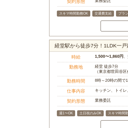
業務委託
契約形態
スキマ時間勤務OK
交通費支給
ブラン
経堂駅から徒歩7分！1LDK一
1,500〜1,860円
、
時給
経堂 徒歩7分
勤務地
（東京都世田谷区
8時～20時の間
勤務時間
キッチン、トイレ
仕事内容
業務委託
契約形態
週1〜OK
土日祝のみOK
スキマ時間勤