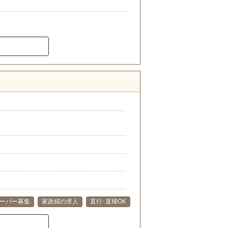
ーパー募集
家政婦の求人
直行･直帰OK