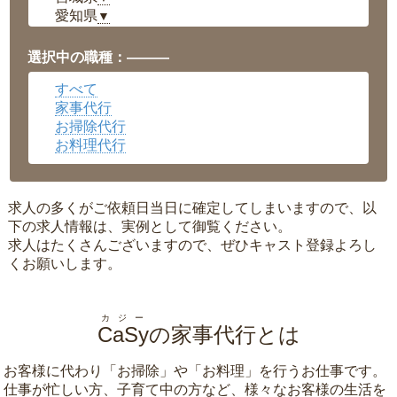
愛知県
▼
福井県
▼
岡山県
▼
選択中の職種：———
広島県
▼
すべて
沖縄県
▼
家事代行
お掃除代行
お料理代行
求人の多くがご依頼日当日に確定してしまいますので、以
下の求人情報は、実例として御覧ください。
求人はたくさんございますので、ぜひキャスト登録よろし
くお願いします。
カジー
CaSy
の家事代行とは
お客様に代わり「
お掃除
」や「
お料理
」を行うお仕事です。
仕事が忙しい方、子育て中の方など、様々なお客様の生活を