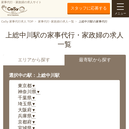
家事代行・家政婦の求人サイト
スタッフに応募する
メニュー
CaSy 家事代行求人 TOP
家事代行･家政婦の求人一覧
上総中川駅の家事代行
上総中川駅の家事代行・家政婦の求人
一覧
エリアから探す
最寄駅から探す
選択中の駅：上総中川駅
東京都
▼
神奈川県
▼
千葉県
▼
埼玉県
▼
大阪府
▼
兵庫県
▼
京都府
▼
宮城県
▼