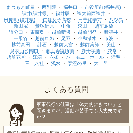
まつもと町屋
西別院
福井口
市役所前(福井県)
福井(福井県)
福井駅
福大前西福井
田原町(福井県)
仁愛女子高校
日華化学前
八ツ島
新田塚
鷲塚針原
中角
森田
越前島橋
追分口
東藤島
越前新保
越前開発
新福井
一乗谷
越前東郷
足羽
小和清水
市波
越前高田
計石
越前大宮
越前薬師
美山
足羽山公園口
商工会議所前
赤十字前
花堂
越前花堂
江端
六条
ハーモニーホール
清明
三十八社
浅水
泰澄の里
大土呂
よくある質問
家事代行の仕事は「体力的にきつい」と
聞きますが、運動が苦手でも大丈夫です
か？
最初は普段使わない筋肉を使うため、数日間は疲れを