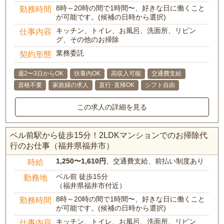
8時～20時の間で1時間〜、好きな日に働くこと
勤務時間
が可能です。(候補の日時から選択)
キッチン、トイレ、お風呂、洗面所、リビン
仕事内容
グ、その他のお掃除
業務委託
契約形態
週2〜3日からOK
扶養内OK
高収入可能
交通費支給
資格不要
家政婦の求人
直行･直帰OK
シフト自由
この求人の詳細を見る
ベル前駅から徒歩15分！2LDKマンションでのお掃除代
行のお仕事（福井県福井市）
1,250〜1,610円
、交通費支給、前払い制度あり
時給
ベル前 徒歩15分
勤務地
（福井県福井市付近）
8時～20時の間で1時間〜、好きな日に働くこと
勤務時間
が可能です。(候補の日時から選択)
キッチン、トイレ、お風呂、洗面所、リビン
仕事内容