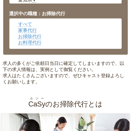
▼
福井県
▼
岡山県
▼
選択中の職種：お掃除代行
広島県
▼
すべて
沖縄県
▼
家事代行
お掃除代行
お料理代行
求人の多くがご依頼日当日に確定してしまいますので、以
下の求人情報は、実例として御覧ください。
求人はたくさんございますので、ぜひキャスト登録よろし
くお願いします。
カジー
CaSy
のお掃除代行とは