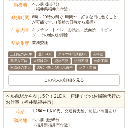
ベル前 徒歩7分
勤務地
（福井県福井市付近）
8時～20時の間で1時間〜、好きな日に働くこと
勤務時間
が可能です。(候補の日時から選択)
キッチン、トイレ、お風呂、洗面所、リビン
仕事内容
グ、その他のお掃除
業務委託
契約形態
土日祝のみOK
週1〜OK
スキマ時間勤務OK
高時給
高収入可能
未経験OK
資格不要
学歴不問
年齢不問
家政婦の求人
30代･40代･50代活躍中
シフト自由
この求人の詳細を見る
ベル前駅から徒歩5分！2LDK一戸建てでのお掃除代行の
お仕事（福井県福井市）
1,250〜1,610円
、交通費支給、前払い制度あり
時給
ベル前 徒歩5分
勤務地
（福井県福井市付近）