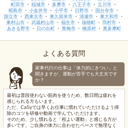
町田市
稲城市
多摩市
八王子市
立川市
昭島市
小金井市
小平市
日野市
国分寺市
国立市
西東京市
東久留米市
清瀬市
東大和市
東村山市
武蔵村山市
福生市
瑞穂町
羽村市
あきる野市
日の出町
青梅市
檜原村
奥多摩町
よくある質問
家事代行の仕事は「体力的にきつい」と
聞きますが、運動が苦手でも大丈夫です
か？
最初は普段使わない筋肉を使うため、数日間は疲れを
感じられる方もいます。
ただ、CaSyでは早くお仕事に慣れていただけるよう掃
除のコツを研修や動画で学んでいただけます。
そのため、少し慣れると「程よい運動」と感じる方が
多いです。ご自身の体力に合わせたペースで無理なく