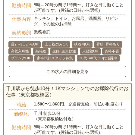
8時～20時の間で1時間〜、好きな日に働くこと
勤務時間
が可能です。(候補の日時から選択)
キッチン、トイレ、お風呂、洗面所、リビン
仕事内容
グ、その他のお掃除
業務委託
契約形態
週2〜3日からOK
土日祝のみOK
扶養内OK
昇給･昇格あり
高収入可能
高時給
主婦･主夫歓迎
未経験OK
資格不要
ブランクOK
家事代行スタッフ募集
30代･40代･50代活躍中
この求人の詳細を見る
千川駅から徒歩10分！1Kマンションでのお掃除代行のお
仕事（東京都板橋区）
1,500〜1,860円
、交通費支給、前払い制度あり
時給
千川 徒歩10分
勤務地
（東京都板橋区付近）
8時～20時の間で1時間〜、好きな日に働くこと
勤務時間
が可能です。(候補の日時から選択)