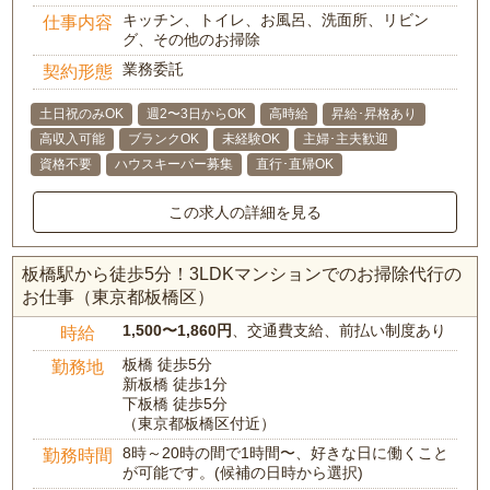
キッチン、トイレ、お風呂、洗面所、リビン
仕事内容
グ、その他のお掃除
業務委託
契約形態
土日祝のみOK
週2〜3日からOK
高時給
昇給･昇格あり
高収入可能
ブランクOK
未経験OK
主婦･主夫歓迎
資格不要
ハウスキーパー募集
直行･直帰OK
この求人の詳細を見る
板橋駅から徒歩5分！3LDKマンションでのお掃除代行の
お仕事（東京都板橋区）
1,500〜1,860円
、交通費支給、前払い制度あり
時給
板橋 徒歩5分
勤務地
新板橋 徒歩1分
下板橋 徒歩5分
（東京都板橋区付近）
8時～20時の間で1時間〜、好きな日に働くこと
勤務時間
が可能です。(候補の日時から選択)