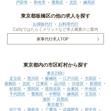
戸田市
和光市
豊島区
北区
練馬区
東京都板橋区の他の求人を探す
お掃除代行
お料理代行
CaSyではたらくメリットなど求人概要のご案内
家事代行求人TOP
東京都内の市区町村から探す
東京23区
:
足立区
荒川区
板橋区
江戸川区
大田区
葛飾区
北区
江東区
品川区
渋谷区
新宿区
杉並区
墨田区
世田谷区
台東区
中央区
千代田区
豊島区
中野区
練馬区
文京区
港区
目黒区
東京都下
:
狛江市
調布市
三鷹市
武蔵野市
府中市