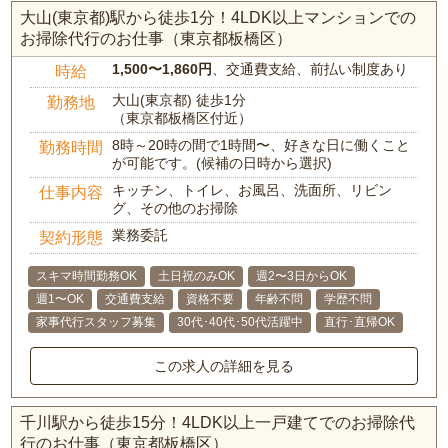
大山(東京都)駅から徒歩1分！4LDK以上マンションでの
お掃除代行のお仕事（東京都板橋区）
1,500〜1,860円
、交通費支給、前払い制度あり
時給
大山(東京都) 徒歩1分
勤務地
（東京都板橋区付近）
8時～20時の間で1時間〜、好きな日に働くこと
勤務時間
が可能です。(候補の日時から選択)
キッチン、トイレ、お風呂、洗面所、リビン
仕事内容
グ、その他のお掃除
業務委託
契約形態
スキマ時間勤務OK
土日祝のみOK
週2〜3日からOK
週1〜OK
交通費支給
資格不要
年齢不問
学歴不問
家事代行スタッフ募集
30代･40代･50代活躍中
直行･直帰OK
この求人の詳細を見る
千川駅から徒歩15分！4LDK以上一戸建てでのお掃除代
行のお仕事（東京都板橋区）