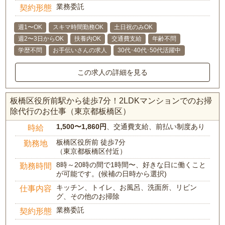
業務委託
契約形態
週1〜OK
スキマ時間勤務OK
土日祝のみOK
週2〜3日からOK
扶養内OK
交通費支給
年齢不問
学歴不問
お手伝いさんの求人
30代･40代･50代活躍中
この求人の詳細を見る
板橋区役所前駅から徒歩7分！2LDKマンションでのお掃
除代行のお仕事（東京都板橋区）
1,500〜1,860円
、交通費支給、前払い制度あり
時給
板橋区役所前 徒歩7分
勤務地
（東京都板橋区付近）
8時～20時の間で1時間〜、好きな日に働くこと
勤務時間
が可能です。(候補の日時から選択)
キッチン、トイレ、お風呂、洗面所、リビン
仕事内容
グ、その他のお掃除
業務委託
契約形態