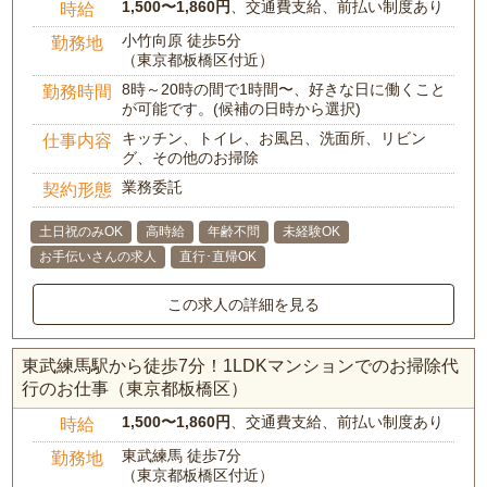
1,500〜1,860円
、交通費支給、前払い制度あり
時給
小竹向原 徒歩5分
勤務地
（東京都板橋区付近）
8時～20時の間で1時間〜、好きな日に働くこと
勤務時間
が可能です。(候補の日時から選択)
キッチン、トイレ、お風呂、洗面所、リビン
仕事内容
グ、その他のお掃除
業務委託
契約形態
土日祝のみOK
高時給
年齢不問
未経験OK
お手伝いさんの求人
直行･直帰OK
この求人の詳細を見る
東武練馬駅から徒歩7分！1LDKマンションでのお掃除代
行のお仕事（東京都板橋区）
1,500〜1,860円
、交通費支給、前払い制度あり
時給
東武練馬 徒歩7分
勤務地
（東京都板橋区付近）