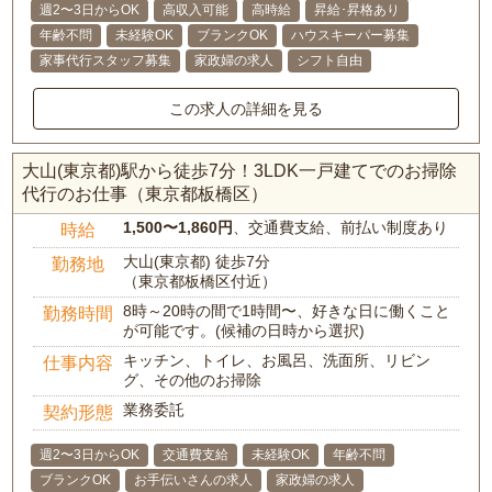
週2〜3日からOK
高収入可能
高時給
昇給･昇格あり
年齢不問
未経験OK
ブランクOK
ハウスキーパー募集
家事代行スタッフ募集
家政婦の求人
シフト自由
この求人の詳細を見る
大山(東京都)駅から徒歩7分！3LDK一戸建てでのお掃除
代行のお仕事（東京都板橋区）
1,500〜1,860円
、交通費支給、前払い制度あり
時給
大山(東京都) 徒歩7分
勤務地
（東京都板橋区付近）
8時～20時の間で1時間〜、好きな日に働くこと
勤務時間
が可能です。(候補の日時から選択)
キッチン、トイレ、お風呂、洗面所、リビン
仕事内容
グ、その他のお掃除
業務委託
契約形態
週2〜3日からOK
交通費支給
未経験OK
年齢不問
ブランクOK
お手伝いさんの求人
家政婦の求人