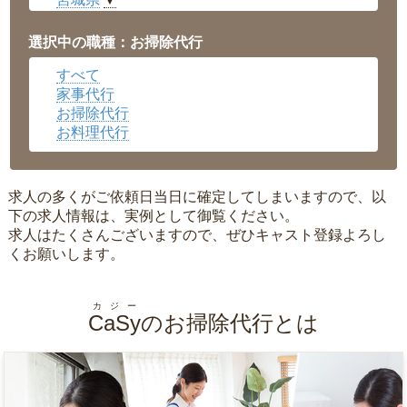
▼
愛知県
▼
福井県
▼
選択中の職種：お掃除代行
岡山県
▼
すべて
広島県
▼
家事代行
沖縄県
▼
お掃除代行
お料理代行
求人の多くがご依頼日当日に確定してしまいますので、以
下の求人情報は、実例として御覧ください。
求人はたくさんございますので、ぜひキャスト登録よろし
くお願いします。
カジー
CaSy
のお掃除代行とは