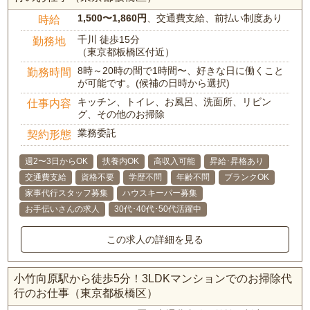
1,500〜1,860円
、交通費支給、前払い制度あり
時給
千川 徒歩15分
勤務地
（東京都板橋区付近）
8時～20時の間で1時間〜、好きな日に働くこと
勤務時間
が可能です。(候補の日時から選択)
キッチン、トイレ、お風呂、洗面所、リビン
仕事内容
グ、その他のお掃除
業務委託
契約形態
週2〜3日からOK
扶養内OK
高収入可能
昇給･昇格あり
交通費支給
資格不要
学歴不問
年齢不問
ブランクOK
家事代行スタッフ募集
ハウスキーパー募集
お手伝いさんの求人
30代･40代･50代活躍中
この求人の詳細を見る
小竹向原駅から徒歩5分！3LDKマンションでのお掃除代
行のお仕事（東京都板橋区）