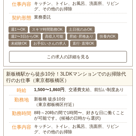
キッチン、トイレ、お風呂、洗面所、リビン
仕事内容
グ、その他のお掃除
業務委託
契約形態
週1〜OK
スキマ時間勤務OK
土日祝のみOK
週2〜3日からOK
高収入可能
昇給･昇格あり
扶養内OK
未経験OK
お手伝いさんの求人
直行･直帰OK
この求人の詳細を見る
新板橋駅から徒歩10分！3LDKマンションでのお掃除代
行のお仕事（東京都板橋区）
1,500〜1,860円
、交通費支給、前払い制度あり
時給
新板橋 徒歩10分
勤務地
（東京都板橋区付近）
8時～20時の間で1時間〜、好きな日に働くこと
勤務時間
が可能です。(候補の日時から選択)
キッチン、トイレ、お風呂、洗面所、リビン
仕事内容
グ、その他のお掃除