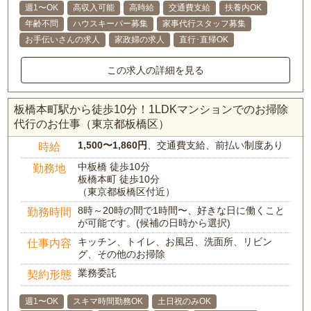
週1〜OK
高収入可能
高時給
交通費支給
扶養内OK
年齢不問
ハウスキーパー募集
家事代行スタッフ募集
お手伝いさんの求人
家政婦の求人
直行･直帰OK
この求人の詳細を見る
板橋本町駅から徒歩10分！1LDKマンションでのお掃除
代行のお仕事（東京都板橋区）
1,500〜1,860円
、交通費支給、前払い制度あり
時給
中板橋 徒歩10分
勤務地
板橋本町 徒歩10分
（東京都板橋区付近）
8時～20時の間で1時間〜、好きな日に働くこと
勤務時間
が可能です。(候補の日時から選択)
キッチン、トイレ、お風呂、洗面所、リビン
仕事内容
グ、その他のお掃除
業務委託
契約形態
週1〜OK
スキマ時間勤務OK
土日祝のみOK