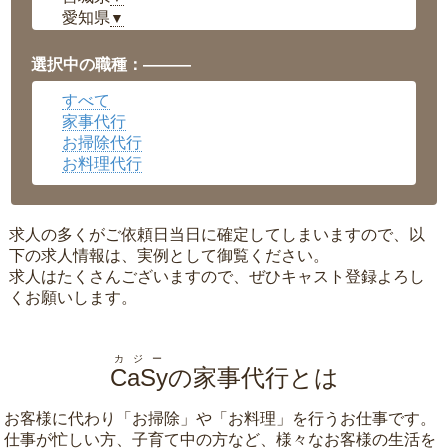
愛知県
▼
福井県
▼
岡山県
▼
選択中の職種：———
広島県
▼
すべて
沖縄県
▼
家事代行
お掃除代行
お料理代行
求人の多くがご依頼日当日に確定してしまいますので、以
下の求人情報は、実例として御覧ください。
求人はたくさんございますので、ぜひキャスト登録よろし
くお願いします。
カジー
CaSy
の家事代行とは
お客様に代わり「
お掃除
」や「
お料理
」を行うお仕事です。
仕事が忙しい方、子育て中の方など、様々なお客様の生活を