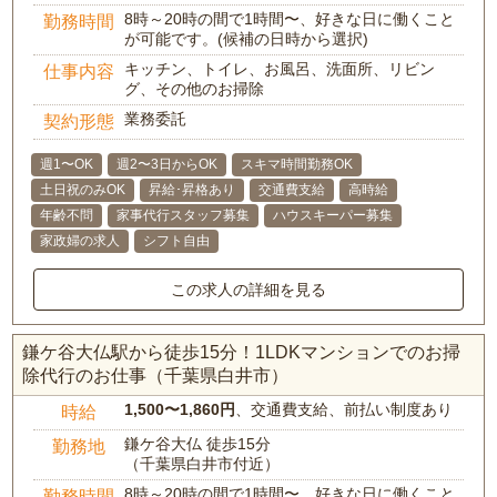
8時～20時の間で1時間〜、好きな日に働くこと
勤務時間
が可能です。(候補の日時から選択)
キッチン、トイレ、お風呂、洗面所、リビン
仕事内容
グ、その他のお掃除
業務委託
契約形態
週1〜OK
週2〜3日からOK
スキマ時間勤務OK
土日祝のみOK
昇給･昇格あり
交通費支給
高時給
年齢不問
家事代行スタッフ募集
ハウスキーパー募集
家政婦の求人
シフト自由
この求人の詳細を見る
鎌ケ谷大仏駅から徒歩15分！1LDKマンションでのお掃
除代行のお仕事（千葉県白井市）
1,500〜1,860円
、交通費支給、前払い制度あり
時給
鎌ケ谷大仏 徒歩15分
勤務地
（千葉県白井市付近）
8時～20時の間で1時間〜、好きな日に働くこと
勤務時間