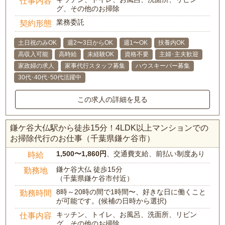
仕事内容
グ、その他のお掃除
業務委託
契約形態
土日祝のみOK
週2〜3日からOK
週1〜OK
扶養内OK
高収入可能
高時給
未経験OK
資格不要
主婦･主夫歓迎
家政婦の求人
家事代行スタッフ募集
ハウスキーパー募集
30代･40代･50代活躍中
この求人の詳細を見る
鎌ケ谷大仏駅から徒歩15分！4LDK以上マンションでの
お掃除代行のお仕事（千葉県鎌ケ谷市）
1,500〜1,860円
、交通費支給、前払い制度あり
時給
鎌ケ谷大仏 徒歩15分
勤務地
（千葉県鎌ケ谷市付近）
8時～20時の間で1時間〜、好きな日に働くこと
勤務時間
が可能です。(候補の日時から選択)
キッチン、トイレ、お風呂、洗面所、リビン
仕事内容
グ、その他のお掃除