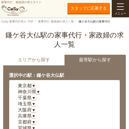
家事代行・家政婦の求人サイト
スタッフに応募する
メニュー
CaSy 家事代行求人 TOP
家事代行･家政婦の求人一覧
鎌ケ谷大仏駅の家事代行
鎌ケ谷大仏駅の家事代行・家政婦の求
人一覧
エリアから探す
最寄駅から探す
選択中の駅：鎌ケ谷大仏駅
東京都
▼
神奈川県
▼
千葉県
▼
埼玉県
▼
大阪府
▼
兵庫県
▼
京都府
▼
宮城県
▼