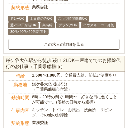
業務委託
契約形態
週1〜OK
土日祝のみOK
スキマ時間勤務OK
週2〜3日からOK
高時給
ブランクOK
ハウスキーパー募集
30代･40代･50代活躍中
この求人の詳細を見る
鎌ケ谷大仏駅から徒歩5分！2LDK一戸建てでのお掃除代
行のお仕事（千葉県船橋市）
1,500〜1,860円
、交通費支給、前払い制度あり
時給
鎌ケ谷大仏 徒歩5分
勤務地
（千葉県船橋市付近）
8時～20時の間で1時間〜、好きな日に働くこと
勤務時間
が可能です。(候補の日時から選択)
キッチン、トイレ、お風呂、洗面所、リビン
仕事内容
グ、その他のお掃除
業務委託
契約形態