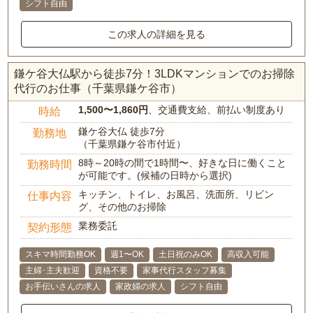
シフト自由
この求人の詳細を見る
鎌ケ谷大仏駅から徒歩7分！3LDKマンションでのお掃除
代行のお仕事（千葉県鎌ケ谷市）
1,500〜1,860円
、交通費支給、前払い制度あり
時給
鎌ケ谷大仏 徒歩7分
勤務地
（千葉県鎌ケ谷市付近）
8時～20時の間で1時間〜、好きな日に働くこと
勤務時間
が可能です。(候補の日時から選択)
キッチン、トイレ、お風呂、洗面所、リビン
仕事内容
グ、その他のお掃除
業務委託
契約形態
スキマ時間勤務OK
週1〜OK
土日祝のみOK
高収入可能
主婦･主夫歓迎
資格不要
家事代行スタッフ募集
お手伝いさんの求人
家政婦の求人
シフト自由