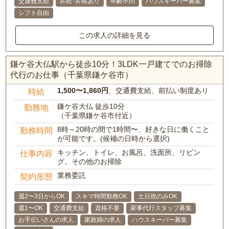
交通費支給
昇給･昇格あり
年齢不問
ハウスキーパー募集
シフト自由
この求人の詳細を見る
鎌ケ谷大仏駅から徒歩10分！3LDK一戸建てでのお掃除
代行のお仕事（千葉県鎌ケ谷市）
1,500〜1,860円
、交通費支給、前払い制度あり
時給
鎌ケ谷大仏 徒歩10分
勤務地
（千葉県鎌ケ谷市付近）
8時～20時の間で1時間〜、好きな日に働くこと
勤務時間
が可能です。(候補の日時から選択)
キッチン、トイレ、お風呂、洗面所、リビン
仕事内容
グ、その他のお掃除
業務委託
契約形態
週2〜3日からOK
スキマ時間勤務OK
土日祝のみOK
週1〜OK
交通費支給
資格不要
家事代行スタッフ募集
お手伝いさんの求人
家政婦の求人
ハウスキーパー募集