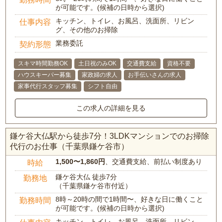
が可能です。(候補の日時から選択)
キッチン、トイレ、お風呂、洗面所、リビン
仕事内容
グ、その他のお掃除
業務委託
契約形態
スキマ時間勤務OK
土日祝のみOK
交通費支給
資格不要
ハウスキーパー募集
家政婦の求人
お手伝いさんの求人
家事代行スタッフ募集
シフト自由
この求人の詳細を見る
鎌ケ谷大仏駅から徒歩7分！3LDKマンションでのお掃除
代行のお仕事（千葉県鎌ケ谷市）
1,500〜1,860円
、交通費支給、前払い制度あり
時給
鎌ケ谷大仏 徒歩7分
勤務地
（千葉県鎌ケ谷市付近）
8時～20時の間で1時間〜、好きな日に働くこと
勤務時間
が可能です。(候補の日時から選択)
キッチン、トイレ、お風呂、洗面所、リビン