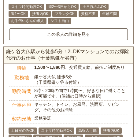
スキマ時間勤務OK
週2〜3日からOK
土日祝のみOK
週1〜OK
扶養内OK
ブランクOK
資格不要
年齢不問
お手伝いさんの求人
シフト自由
この求人の詳細を見る
鎌ケ谷大仏駅から徒歩5分！2LDKマンションでのお掃除
代行のお仕事（千葉県鎌ケ谷市）
1,500〜1,860円
、交通費支給、前払い制度あり
時給
鎌ケ谷大仏 徒歩5分
勤務地
（千葉県鎌ケ谷市付近）
8時～20時の間で1時間〜、好きな日に働くこと
勤務時間
が可能です。(候補の日時から選択)
キッチン、トイレ、お風呂、洗面所、リビン
仕事内容
グ、その他のお掃除
業務委託
契約形態
土日祝のみOK
スキマ時間勤務OK
高収入可能
扶養内OK