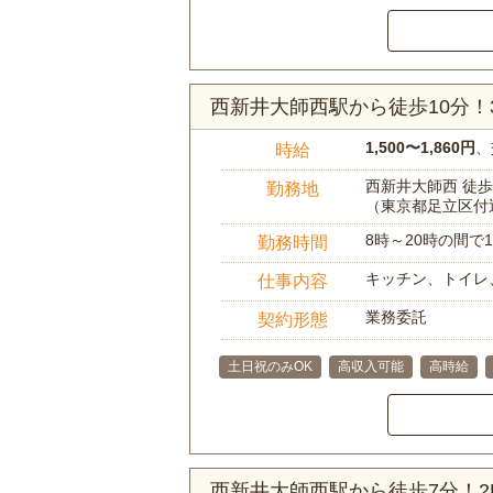
西新井大師西駅から徒歩10分！
1,500〜1,860円
、
時給
西新井大師西 徒歩
勤務地
（東京都足立区付
8時～20時の間
勤務時間
キッチン、トイレ
仕事内容
業務委託
契約形態
土日祝のみOK
高収入可能
高時給
西新井大師西駅から徒歩7分！