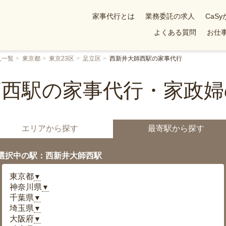
家事代行とは
業務委託の求人
CaS
よくある質問
お仕事
人一覧
東京都
東京23区
足立区
西新井大師西駅の家事代行
師西駅の家事代行・家政婦
エリアから探す
最寄駅から探す
選択中の駅：西新井大師西駅
東京都
▼
神奈川県
▼
千葉県
▼
埼玉県
▼
大阪府
▼