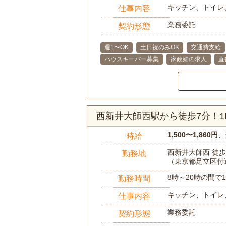
キッチン、トイレ
仕事内容
業務委託
契約形態
週1〜OK
土日祝のみOK
交通費支給
ハウスキーパー募集
家政婦の求人
直
西新井大師西駅から徒歩7分！
1,500〜1,860円
、
時給
西新井大師西 徒歩
勤務地
（東京都足立区付
8時～20時の間
勤務時間
キッチン、トイレ
仕事内容
業務委託
契約形態