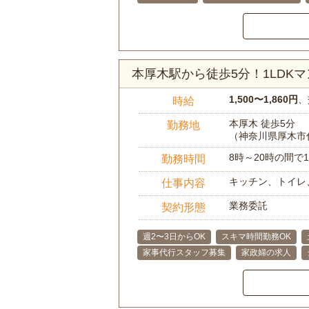
本厚木駅から徒歩5分！1LDK
1,500〜1,860円
、
時給
本厚木 徒歩5分
勤務地
（神奈川県厚木市
8時～20時の間
勤務時間
キッチン、トイレ
仕事内容
業務委託
契約形態
週2〜3日からOK
スキマ時間勤務OK
家事代行スタッフ募集
家政婦の求人