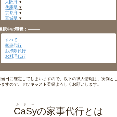
大阪府
▼
兵庫県
▼
京都府
▼
宮城県
▼
愛知県
▼
選択中の職種：———
福井県
▼
岡山県
▼
すべて
広島県
▼
家事代行
沖縄県
▼
お掃除代行
お料理代行
日当日に確定してしまいますので、以下の求人情報は、実例と
いますので、ぜひキャスト登録よろしくお願いします。
カジー
CaSy
の家事代行とは