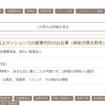
K
交通費支給
高時給
学歴不問
ブランクOK
ハウスキーパー募集
この求人の詳細を見る
K以上マンションでの家事代行のお仕事（神奈川県大和市
交通費支給、前払い制度あり
付近）
で1時間〜、好きな日に働くことが可能です。(候補の日時から選択)
、お風呂、洗面所、リビング、その他のお掃除
間勤務OK
交通費支給
扶養内OK
昇給･昇格あり
資格不要
未経験O
直行･直帰OK