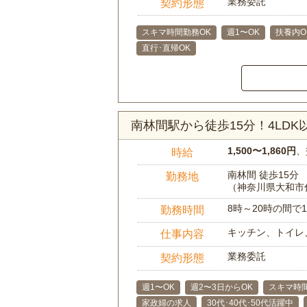
業務委託
契約形態
スキマ時間勤務OK
週1〜OK
扶養内O
直行･直帰OK
南林間駅から徒歩15分！4LD
1,500〜1,860円
、
時給
南林間 徒歩15分
勤務地
（神奈川県大和市
8時～20時の間
勤務時間
キッチン、トイレ
仕事内容
業務委託
契約形態
週1〜OK
週2〜3日からOK
スキマ時
家政婦の求人
30代･40代･50代活躍中