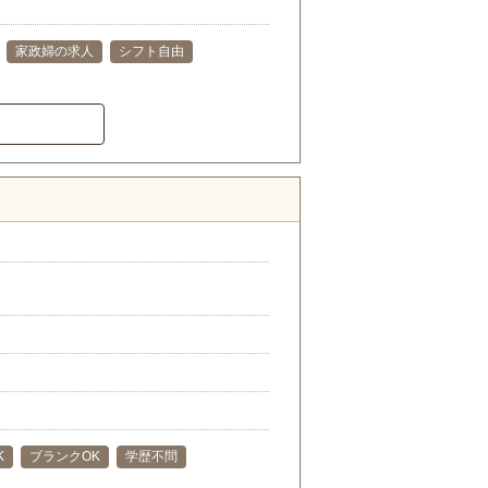
家政婦の求人
シフト自由
）
K
ブランクOK
学歴不問