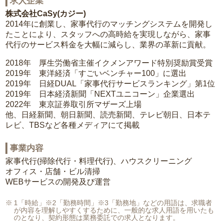
求人企業
株式会社CaSy(カジー)
2014年に創業し、家事代行のマッチングシステムを開発し
たことにより、スタッフへの高時給を実現しながら、家事
代行のサービス料金を大幅に減らし、業界の革新に貢献。
2018年 厚生労働省主催イクメンアワード特別奨励賞受賞
2019年 東洋経済「すごいベンチャー100」に選出
2019年 日経DUAL「家事代行サービスランキング」第1位
2019年 日本経済新聞「NEXTユニコーン」企業選出
2022年 東京証券取引所マザーズ上場
他、日経新聞、朝日新聞、読売新聞、テレビ朝日、日本テ
レビ、TBSなど各種メディアにて掲載
事業内容
家事代行(掃除代行・料理代行)、ハウスクリーニング
オフィス・店舗・ビル清掃
WEBサービスの開発及び運営
1「時給」※2「勤務時間」※3「勤務地」などの用語は、求職者
が内容を理解しやすくするために、一般的な求人用語を用いたも
のとなり、契約形態は業務委託での求人となります。