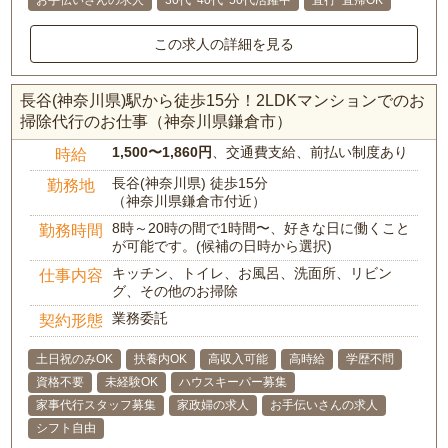
お手伝いさんの求人
30代･40代･50代活躍中
直行･直帰OK
この求人の詳細を見る
長谷(神奈川県)駅から徒歩15分！2LDKマンションでのお
掃除代行のお仕事（神奈川県鎌倉市）
1,500〜1,860円
、交通費支給、前払い制度あり
時給
長谷(神奈川県) 徒歩15分
勤務地
（神奈川県鎌倉市付近）
8時～20時の間で1時間〜、好きな日に働くこと
勤務時間
が可能です。(候補の日時から選択)
キッチン、トイレ、お風呂、洗面所、リビン
仕事内容
グ、その他のお掃除
業務委託
契約形態
土日祝のみOK
扶養内OK
高収入可能
高時給
学歴不問
資格不要
未経験OK
ハウスキーパー募集
家事代行スタッフ募集
家政婦の求人
お手伝いさんの求人
シフト自由