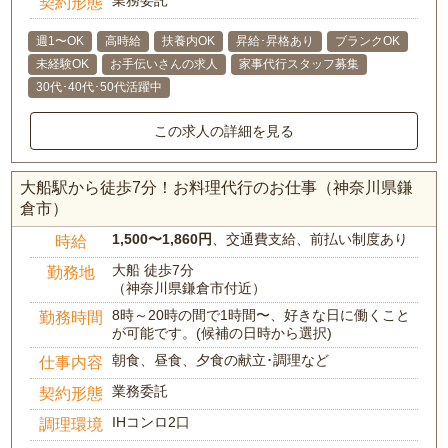
業務委託
契約形態
週1〜OK
高時給
扶養内OK
昇給･昇格あり
ブランクOK
未経験OK
お手伝いさんの求人
家事代行スタッフ募集
30代･40代･50代活躍中
この求人の詳細を見る
大船駅から徒歩7分！お料理代行のお仕事（神奈川県鎌
倉市）
1,500〜1,860円
、交通費支給、前払い制度あり
時給
大船 徒歩7分
勤務地
（神奈川県鎌倉市付近）
8時～20時の間で1時間〜、好きな日に働くこと
勤務時間
が可能です。(候補の日時から選択)
朝食、昼食、夕食の献立･調理など
仕事内容
業務委託
契約形態
IHコンロ2口
調理環境