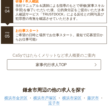
研修 / 本人確認
当社マニュアル＆講師による指導のもとで研修(家事スキル
step
学習)を修了いただいた後、公的身分証をご提出いただき本
04
人確認サービス「TRUSTDOCK」による反社との関与及び
犯罪歴の有無を確認させていただきます。
お仕事スタート
step
ご希望の日時と場所でお仕事スタート。最短で応募翌日か
05
らお仕事可能♪
CaSyではたらくメリットなど求人概要のご案内
家事代行求人TOP
鎌倉市周辺の他の求人を探す
横浜市金沢区
横浜市戸塚区
横浜市栄区
藤沢市
逗子市