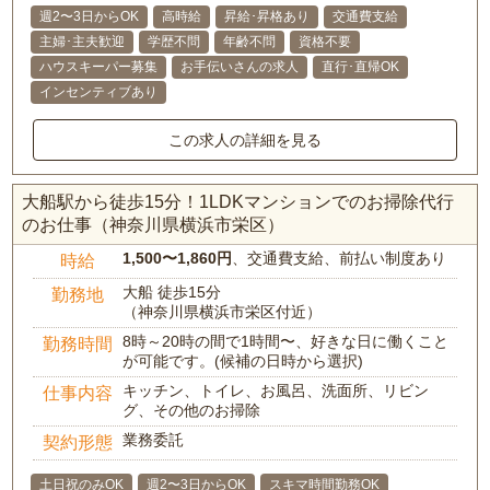
週2〜3日からOK
高時給
昇給･昇格あり
交通費支給
主婦･主夫歓迎
学歴不問
年齢不問
資格不要
ハウスキーパー募集
お手伝いさんの求人
直行･直帰OK
インセンティブあり
この求人の詳細を見る
大船駅から徒歩15分！1LDKマンションでのお掃除代行
のお仕事（神奈川県横浜市栄区）
1,500〜1,860円
、交通費支給、前払い制度あり
時給
大船 徒歩15分
勤務地
（神奈川県横浜市栄区付近）
8時～20時の間で1時間〜、好きな日に働くこと
勤務時間
が可能です。(候補の日時から選択)
キッチン、トイレ、お風呂、洗面所、リビン
仕事内容
グ、その他のお掃除
業務委託
契約形態
土日祝のみOK
週2〜3日からOK
スキマ時間勤務OK