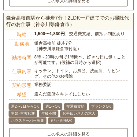
この求人の詳細を見る
鎌倉高校前駅から徒歩7分！2LDK一戸建てでのお掃除代
行のお仕事（神奈川県鎌倉市）
1,500〜1,860円
、交通費支給、前払い制度あり
時給
鎌倉高校前 徒歩7分
勤務地
（神奈川県鎌倉市付近）
8時～20時の間で1時間〜、好きな日に働くこと
勤務時間
が可能です。(候補の日時から選択)
キッチン、トイレ、お風呂、洗面所、リビン
仕事内容
グ、その他のお掃除
業務委託
契約形態
選んだ箇所をキレイにしたい
希望
週2〜3日からOK
週1〜OK
交通費支給
ブランクOK
主婦･主夫歓迎
年齢不問
お手伝いさんの求人
ハウスキーパー募集
直行･直帰OK
この求人の詳細を見る