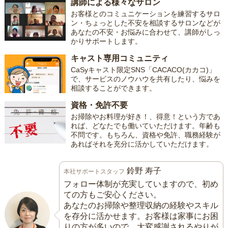
講師による様々なサロン
お客様とのコミュニケーションを練習するサロ
ン・ちょっとした不安を相談するサロンなどが
あなたの不安・お悩みに合わせて、講師がしっ
かりサポートします。
キャスト専用コミュニティ
CaSyキャスト限定SNS「CACACO(カカコ)」
で、サービスのノウハウを共有したり、悩みを
相談することができます。
資格・免許不要
お掃除やお料理が好き！、得意！という方であ
れば、どなたでも働いていただけます。年齢も
不問です。もちろん、資格や免許、職務経験が
あればそれを充分に活かしていただけます。
鈴野 寿子
本社サポートスタッフ
フォロー体制が充実していますので、初め
ての方もご安心ください。
あなたのお掃除や整理収納の経験やスキル
を存分に活かせます。お客様は家事にお困
りの方が多いので、大変感謝されるやりが