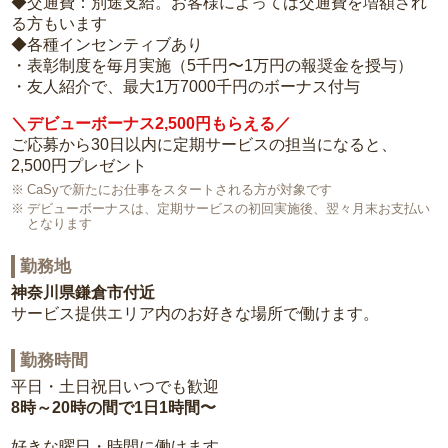
◆交通費：別途支給。お客様によっては交通費を増額され
る方もいます
◆各種インセンティブあり
・表彰制度を毎月実施（5千円〜1万円の報奨金を授与）
・友人紹介で、最大1万7000千円のボーナス付与
＼デビューボーナス2,500円もらえる／
ご応募から30日以内に定期サービスの担当になると、
2,500円プレゼント
CaSyで新たにお仕事をスタートされる方が対象です
デビューボーナスは、定期サービスの初回実施後、翌々月末お支払い
となります
勤務地
神奈川県鎌倉市付近
サービス提供エリア内のお好きな場所で働けます。
勤務時間
平日・土日祝日いつでも歓迎
8時～20時の間で1日1時間〜
好きな曜日・時間に働けます