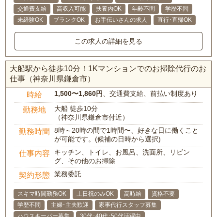
交通費支給
高収入可能
扶養内OK
年齢不問
学歴不問
未経験OK
ブランクOK
お手伝いさんの求人
直行･直帰OK
この求人の詳細を見る
大船駅から徒歩10分！1Kマンションでのお掃除代行のお
仕事（神奈川県鎌倉市）
1,500〜1,860円
、交通費支給、前払い制度あり
時給
大船 徒歩10分
勤務地
（神奈川県鎌倉市付近）
8時～20時の間で1時間〜、好きな日に働くこと
勤務時間
が可能です。(候補の日時から選択)
キッチン、トイレ、お風呂、洗面所、リビン
仕事内容
グ、その他のお掃除
業務委託
契約形態
スキマ時間勤務OK
土日祝のみOK
高時給
資格不要
学歴不問
主婦･主夫歓迎
家事代行スタッフ募集
ハウスキーパー募集
30代･40代･50代活躍中