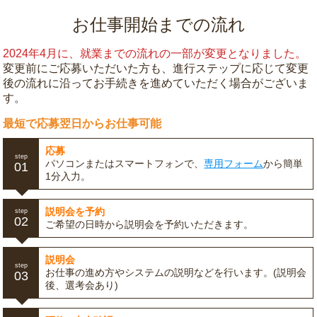
お仕事開始までの流れ
2024年4月に、就業までの流れの一部が変更となりました。
変更前にご応募いただいた方も、進行ステップに応じて変更
後の流れに沿ってお手続きを進めていただく場合がございま
す。
最短で応募翌日からお仕事可能
応募
step
パソコンまたはスマートフォンで、
専用フォーム
から簡単
01
1分入力。
説明会を予約
step
02
ご希望の日時から説明会を予約いただきます。
説明会
step
お仕事の進め方やシステムの説明などを行います。(説明会
03
後、選考会あり)