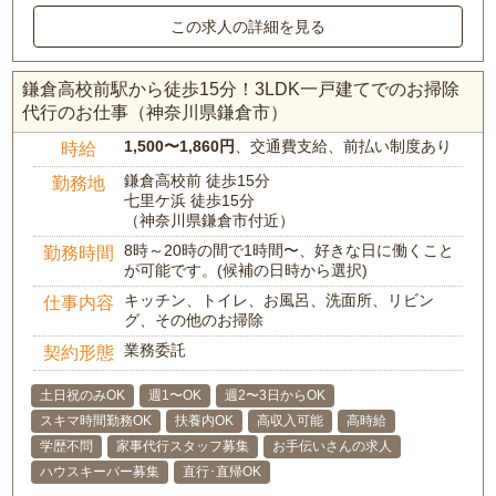
この求人の詳細を見る
鎌倉高校前駅から徒歩15分！3LDK一戸建てでのお掃除
代行のお仕事（神奈川県鎌倉市）
1,500〜1,860円
、交通費支給、前払い制度あり
時給
鎌倉高校前 徒歩15分
勤務地
七里ケ浜 徒歩15分
（神奈川県鎌倉市付近）
8時～20時の間で1時間〜、好きな日に働くこと
勤務時間
が可能です。(候補の日時から選択)
キッチン、トイレ、お風呂、洗面所、リビン
仕事内容
グ、その他のお掃除
業務委託
契約形態
土日祝のみOK
週1〜OK
週2〜3日からOK
スキマ時間勤務OK
扶養内OK
高収入可能
高時給
学歴不問
家事代行スタッフ募集
お手伝いさんの求人
ハウスキーパー募集
直行･直帰OK