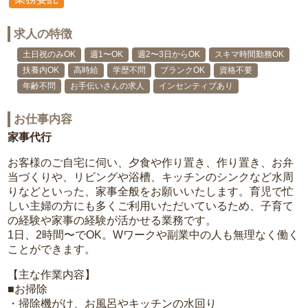
求人の特徴
土日祝のみOK
週1〜OK
週2〜3日からOK
スキマ時間勤務OK
扶養内OK
高時給
学歴不問
ブランクOK
資格不要
年齢不問
お手伝いさんの求人
インセンティブあり
お仕事内容
家事代行
お客様のご自宅に伺い、夕食や作り置き、作り置き、お弁
当づくりや、リビングや浴槽、キッチンのシンクなど水周
りなどといった、家事全般をお願いいたします。育児で忙
しい主婦の方にも多くご利用いただいているため、子育て
の経験や家事の経験が活かせる業務です。
1日、2時間〜でOK。Wワークや副業中の人も無理なく働く
ことができます。
【主な作業内容】
■お掃除
・掃除機がけ、お風呂やキッチンの水回り