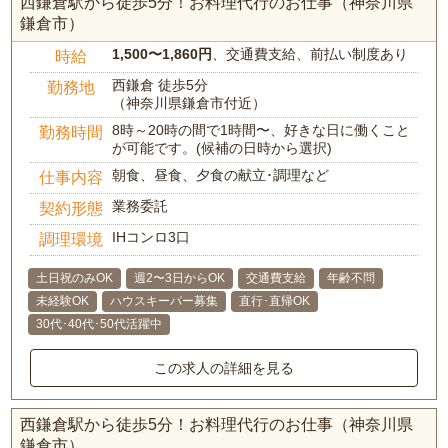
西鎌倉駅から徒歩5分！お料理代行のお仕事（神奈川県
鎌倉市）
1,500〜1,860円
、交通費支給、前払い制度あり
時給
西鎌倉 徒歩5分
勤務地
（神奈川県鎌倉市付近）
8時～20時の間で1時間〜、好きな日に働くこと
勤務時間
が可能です。(候補の日時から選択)
朝食、昼食、夕食の献立･調理など
仕事内容
業務委託
契約形態
IHコンロ3口
調理環境
土日祝のみOK
週2〜3日からOK
交通費支給
年齢不問
未経験OK
ハウスキーパー募集
直行･直帰OK
30代･40代･50代活躍中
この求人の詳細を見る
西鎌倉駅から徒歩5分！お料理代行のお仕事（神奈川県
鎌倉市）