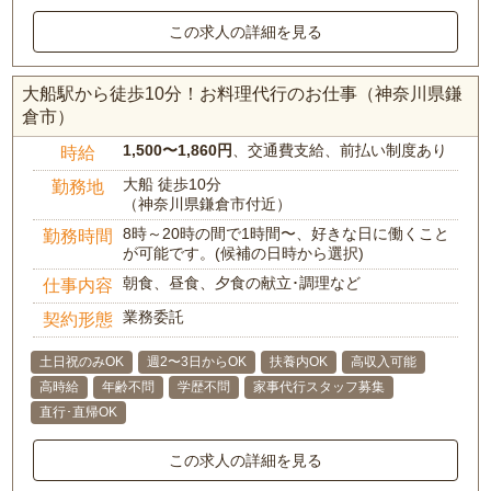
この求人の詳細を見る
大船駅から徒歩10分！お料理代行のお仕事（神奈川県鎌
倉市）
1,500〜1,860円
、交通費支給、前払い制度あり
時給
大船 徒歩10分
勤務地
（神奈川県鎌倉市付近）
8時～20時の間で1時間〜、好きな日に働くこと
勤務時間
が可能です。(候補の日時から選択)
朝食、昼食、夕食の献立･調理など
仕事内容
業務委託
契約形態
土日祝のみOK
週2〜3日からOK
扶養内OK
高収入可能
高時給
年齢不問
学歴不問
家事代行スタッフ募集
直行･直帰OK
この求人の詳細を見る