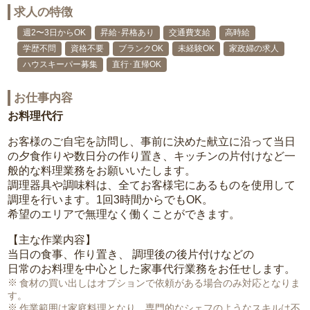
求人の特徴
週2〜3日からOK
昇給･昇格あり
交通費支給
高時給
学歴不問
資格不要
ブランクOK
未経験OK
家政婦の求人
ハウスキーパー募集
直行･直帰OK
お仕事内容
お料理代行
お客様のご自宅を訪問し、事前に決めた献立に沿って当日
の夕食作りや数日分の作り置き、キッチンの片付けなど一
般的な料理業務をお願いいたします。
調理器具や調味料は、全てお客様宅にあるものを使用して
調理を行います。1回3時間からでもOK。
希望のエリアで無理なく働くことができます。
【主な作業内容】
当日の食事、作り置き、 調理後の後片付けなどの
日常のお料理を中心とした家事代行業務をお任せします。
食材の買い出しはオプションで依頼がある場合のみ対応となりま
す。
作業範囲は家庭料理となり、専門的なシェフのようなスキルは不