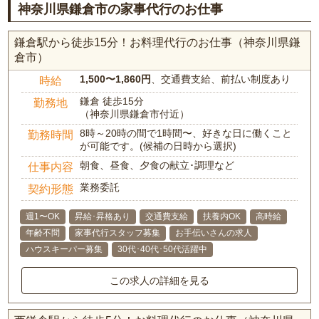
神奈川県鎌倉市の家事代行のお仕事
鎌倉駅から徒歩15分！お料理代行のお仕事（神奈川県鎌
倉市）
1,500〜1,860円
、交通費支給、前払い制度あり
時給
鎌倉 徒歩15分
勤務地
（神奈川県鎌倉市付近）
8時～20時の間で1時間〜、好きな日に働くこと
勤務時間
が可能です。(候補の日時から選択)
朝食、昼食、夕食の献立･調理など
仕事内容
業務委託
契約形態
週1〜OK
昇給･昇格あり
交通費支給
扶養内OK
高時給
年齢不問
家事代行スタッフ募集
お手伝いさんの求人
ハウスキーパー募集
30代･40代･50代活躍中
この求人の詳細を見る