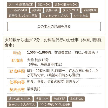
スキマ時間勤務OK
週1〜OK
週2〜3日からOK
土日祝のみOK
高時給
資格不要
ブランクOK
未経験OK
家事代行スタッフ募集
インセンティブあり
シフト自由
この求人の詳細を見る
大船駅から徒歩12分！お料理代行のお仕事（神奈川県鎌
倉市）
1,500〜1,860円
、交通費支給、前払い制度あり
時給
大船 徒歩12分
勤務地
（神奈川県鎌倉市付近）
8時～20時の間で1時間〜、好きな日に働くこと
勤務時間
が可能です。(候補の日時から選択)
朝食、昼食、夕食の献立･調理など
仕事内容
業務委託
契約形態
週2〜3日からOK
扶養内OK
年齢不問
未経験OK
お手伝いさんの求人
30代･40代･50代活躍中