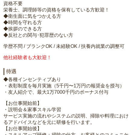
資格不要
栄養士、調理師等の資格を保有している方歓迎！
◆衛生面に気をつかえる方
◆時間を守れる方
◆挨拶のできる方
◆反社との関与･犯罪歴のない方
学歴不問 / ブランクOK / 未経験OK / 扶養内就業の調整可
他社経験者も大歓迎！
待遇
◆各種インセンティブあり
・表彰制度を毎月実施（5千円〜1万円の報奨金を授与）
・友人紹介で、最大1万7000千円のボーナス付与
【お仕事開始前】
・説明会＆家事スキル学習
サービス実施の流れやシステムの説明、掃除や料理におけ
るアドバイスなどを元に研修を行います。
【お仕事開始後】
・スキルアップ研修：掃除の仕方、お客様とのコミュニケ