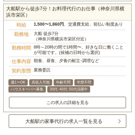
大船駅から徒歩7分！お料理代行のお仕事（神奈川県横
浜市栄区）
1,500〜1,860円
、交通費支給、前払い制度あり
時給
大船 徒歩7分
勤務地
（神奈川県横浜市栄区付近）
8時～20時の間で1時間〜、好きな日に働くこと
勤務時間
が可能です。(候補の日時から選択)
朝食、昼食、夕食の献立･調理など
仕事内容
業務委託
契約形態
週1〜OK
高収入可能
年齢不問
学歴不問
ハウスキーパー募集
30代･40代･50代活躍中
この求人の詳細を見る
大船駅の家事代行の求人一覧を見る