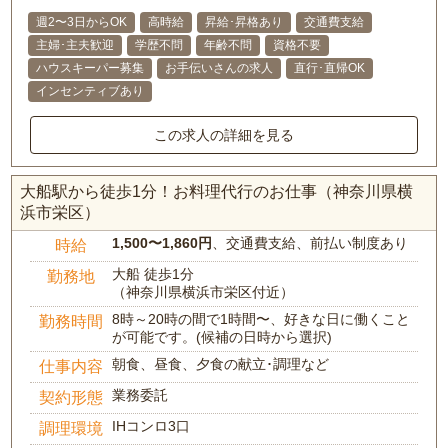
週2〜3日からOK
高時給
昇給･昇格あり
交通費支給
主婦･主夫歓迎
学歴不問
年齢不問
資格不要
ハウスキーパー募集
お手伝いさんの求人
直行･直帰OK
インセンティブあり
この求人の詳細を見る
大船駅から徒歩1分！お料理代行のお仕事（神奈川県横
浜市栄区）
1,500〜1,860円
、交通費支給、前払い制度あり
時給
大船 徒歩1分
勤務地
（神奈川県横浜市栄区付近）
8時～20時の間で1時間〜、好きな日に働くこと
勤務時間
が可能です。(候補の日時から選択)
朝食、昼食、夕食の献立･調理など
仕事内容
業務委託
契約形態
IHコンロ3口
調理環境