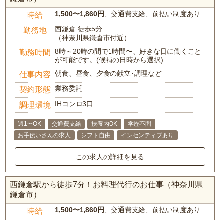
1,500〜1,860円
、交通費支給、前払い制度あり
時給
西鎌倉 徒歩5分
勤務地
（神奈川県鎌倉市付近）
8時～20時の間で1時間〜、好きな日に働くこと
勤務時間
が可能です。(候補の日時から選択)
朝食、昼食、夕食の献立･調理など
仕事内容
業務委託
契約形態
IHコンロ3口
調理環境
週1〜OK
交通費支給
扶養内OK
学歴不問
お手伝いさんの求人
シフト自由
インセンティブあり
この求人の詳細を見る
西鎌倉駅から徒歩7分！お料理代行のお仕事（神奈川県
鎌倉市）
1,500〜1,860円
、交通費支給、前払い制度あり
時給