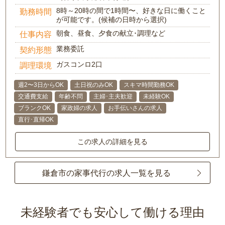
8時～20時の間で1時間〜、好きな日に働くこと
勤務時間
が可能です。(候補の日時から選択)
朝食、昼食、夕食の献立･調理など
仕事内容
業務委託
契約形態
ガスコンロ2口
調理環境
週2〜3日からOK
土日祝のみOK
スキマ時間勤務OK
交通費支給
年齢不問
主婦･主夫歓迎
未経験OK
ブランクOK
家政婦の求人
お手伝いさんの求人
直行･直帰OK
この求人の詳細を見る
鎌倉市の家事代行の求人一覧を見る
未経験者でも安心して働ける理由