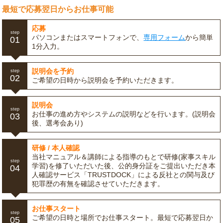
最短で応募翌日からお仕事可能
応募
step
パソコンまたはスマートフォンで、
専用フォーム
から簡単
01
1分入力。
説明会を予約
step
02
ご希望の日時から説明会を予約いただきます。
説明会
step
お仕事の進め方やシステムの説明などを行います。(説明会
03
後、選考会あり)
研修 / 本人確認
当社マニュアル＆講師による指導のもとで研修(家事スキル
step
学習)を修了いただいた後、公的身分証をご提出いただき本
04
人確認サービス「TRUSTDOCK」による反社との関与及び
犯罪歴の有無を確認させていただきます。
お仕事スタート
step
ご希望の日時と場所でお仕事スタート。最短で応募翌日か
05