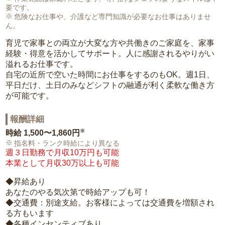
要です。
危険なお仕事や、介護など専門知識が必要なお仕事はありませ
ん。
育児で家事との両立が大変な方や共働きのご家庭を、家事
経験・得意を活かしてサポート。人に感謝されるやりがい
溢れるお仕事です。
自宅の近所で空いた時間にお仕事をするのもOK。週1日、
平日だけ、土日のみなどシフトの融通が利く柔軟な働き方
が可能です。
報酬詳細
※
時給
1,500〜1,860円
指名料・ランク時給により異なる
週３日勤務で月収10万円も可能
本業として月収30万以上も可能
◆昇給あり
あなたのやる気次第で時給アップも可！
◆交通費：別途支給。お客様によっては交通費を増額され
る方もいます
◆各種インセンティブあり