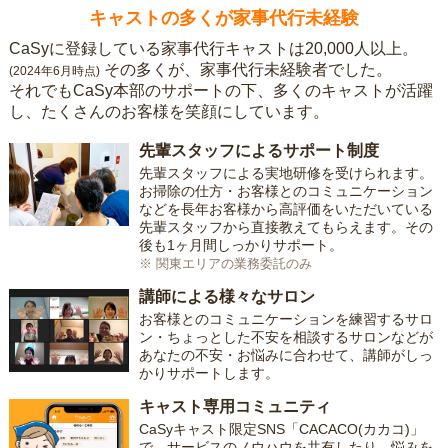
キャストの多くが家事代行未経験
CaSyに登録している家事代行キャストは20,000人以上。
その多くが、家事代行未経験者でした。
(2024年6月時点)
それでもCaSy本部のサポートの下、多くのキャストが活躍
し、たくさんのお客様を笑顔にしています。
先輩スタッフによるサポート制度
先輩スタッフによる実地研修を受けられます。
お掃除の仕方・お客様とのコミュニケーション
などを長年お客様から高評価をいただいている
先輩スタッフから直接教えてもらえます。その
後も1ヶ月間しっかりサポート。
※ 関東エリアの業務委託のみ
講師による様々なサロン
お客様とのコミュニケーションを練習するサロ
ン・ちょっとした不安を相談するサロンなどが
あなたの不安・お悩みに合わせて、講師がしっ
かりサポートします。
キャスト専用コミュニティ
CaSyキャスト限定SNS「CACACO(カカコ)」
で、サービスのノウハウを共有したり、悩みを