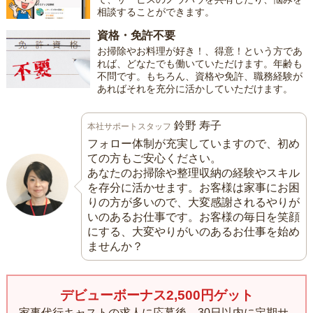
相談することができます。
資格・免許不要
お掃除やお料理が好き！、得意！という方であ
れば、どなたでも働いていただけます。年齢も
不問です。もちろん、資格や免許、職務経験が
あればそれを充分に活かしていただけます。
鈴野 寿子
本社サポートスタッフ
フォロー体制が充実していますので、初め
ての方もご安心ください。
あなたのお掃除や整理収納の経験やスキル
を存分に活かせます。お客様は家事にお困
りの方が多いので、大変感謝されるやりが
いのあるお仕事です。お客様の毎日を笑顔
にする、大変やりがいのあるお仕事を始め
ませんか？
デビューボーナス2,500円ゲット
家事代行キャストの求人に応募後、30日以内に定期サ