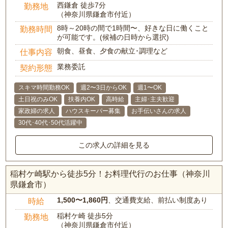
西鎌倉 徒歩7分
勤務地
（神奈川県鎌倉市付近）
8時～20時の間で1時間〜、好きな日に働くこと
勤務時間
が可能です。(候補の日時から選択)
朝食、昼食、夕食の献立･調理など
仕事内容
業務委託
契約形態
スキマ時間勤務OK
週2〜3日からOK
週1〜OK
土日祝のみOK
扶養内OK
高時給
主婦･主夫歓迎
家政婦の求人
ハウスキーパー募集
お手伝いさんの求人
30代･40代･50代活躍中
この求人の詳細を見る
稲村ケ崎駅から徒歩5分！お料理代行のお仕事（神奈川
県鎌倉市）
1,500〜1,860円
、交通費支給、前払い制度あり
時給
稲村ケ崎 徒歩5分
勤務地
（神奈川県鎌倉市付近）