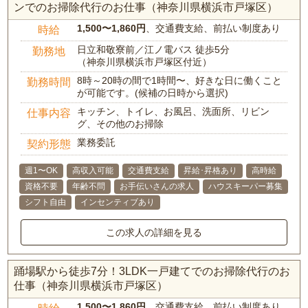
ンでのお掃除代行のお仕事（神奈川県横浜市戸塚区）
1,500〜1,860円
、交通費支給、前払い制度あり
時給
日立和敬寮前／江ノ電バス 徒歩5分
勤務地
（神奈川県横浜市戸塚区付近）
8時～20時の間で1時間〜、好きな日に働くこと
勤務時間
が可能です。(候補の日時から選択)
キッチン、トイレ、お風呂、洗面所、リビン
仕事内容
グ、その他のお掃除
業務委託
契約形態
週1〜OK
高収入可能
交通費支給
昇給･昇格あり
高時給
資格不要
年齢不問
お手伝いさんの求人
ハウスキーパー募集
シフト自由
インセンティブあり
この求人の詳細を見る
踊場駅から徒歩7分！3LDK一戸建てでのお掃除代行のお
仕事（神奈川県横浜市戸塚区）
1,500〜1,860円
、交通費支給、前払い制度あり
時給