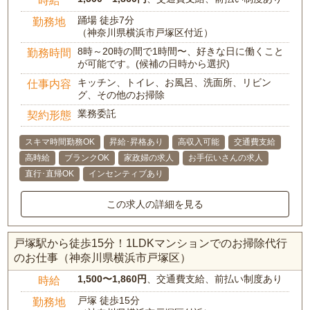
踊場 徒歩7分
勤務地
（神奈川県横浜市戸塚区付近）
8時～20時の間で1時間〜、好きな日に働くこと
勤務時間
が可能です。(候補の日時から選択)
キッチン、トイレ、お風呂、洗面所、リビン
仕事内容
グ、その他のお掃除
業務委託
契約形態
スキマ時間勤務OK
昇給･昇格あり
高収入可能
交通費支給
高時給
ブランクOK
家政婦の求人
お手伝いさんの求人
直行･直帰OK
インセンティブあり
この求人の詳細を見る
戸塚駅から徒歩15分！1LDKマンションでのお掃除代行
のお仕事（神奈川県横浜市戸塚区）
1,500〜1,860円
、交通費支給、前払い制度あり
時給
戸塚 徒歩15分
勤務地