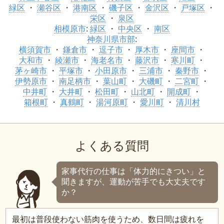
緑区
瀬谷区
港南区
磯子区
金沢区
戸塚区
栄区
泉区
相模原市
:
緑区
中央区
南区
神奈川県市部
:
横須賀市
鎌倉市
逗子市
厚木市
座間市
大和市
綾瀬市
海老名市
藤沢市
寒川町
茅ヶ崎市
平塚市
小田原市
三浦市
秦野市
伊勢原市
南足柄市
葉山町
大磯町
二宮町
中井町
大井町
松田町
山北町
開成町
箱根町
真鶴町
湯河原町
愛川町
清川村
よくある質問
家事代行の仕事は「体力的にきつい」と
聞きますが、運動が苦手でも大丈夫です
か？
最初は普段使わない筋肉を使うため、数日間は疲れを