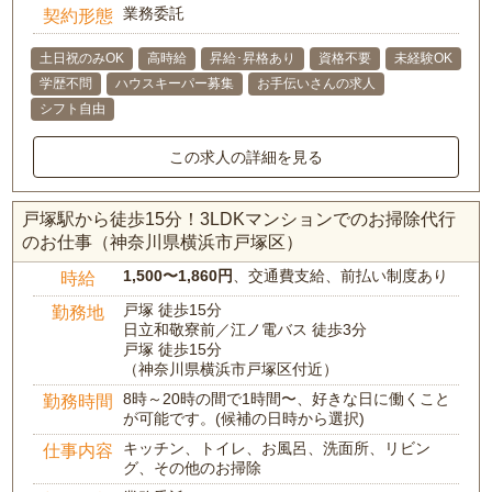
業務委託
契約形態
土日祝のみOK
高時給
昇給･昇格あり
資格不要
未経験OK
学歴不問
ハウスキーパー募集
お手伝いさんの求人
シフト自由
この求人の詳細を見る
戸塚駅から徒歩15分！3LDKマンションでのお掃除代行
のお仕事（神奈川県横浜市戸塚区）
1,500〜1,860円
、交通費支給、前払い制度あり
時給
戸塚 徒歩15分
勤務地
日立和敬寮前／江ノ電バス 徒歩3分
戸塚 徒歩15分
（神奈川県横浜市戸塚区付近）
8時～20時の間で1時間〜、好きな日に働くこと
勤務時間
が可能です。(候補の日時から選択)
キッチン、トイレ、お風呂、洗面所、リビン
仕事内容
グ、その他のお掃除