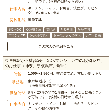
が可能です。(候補の日時から選択)
キッチン、トイレ、お風呂、洗面所、リビン
仕事内容
グ、その他のお掃除
業務委託
契約形態
週1〜OK
交通費支給
高時給
年齢不問
学歴不問
ブランクOK
家政婦の求人
お手伝いさんの求人
シフト自由
この求人の詳細を見る
東戸塚駅から徒歩5分！3DKマンションでのお掃除代行
のお仕事（神奈川県横浜市戸塚区）
1,500〜1,860円
、交通費支給、前払い制度あり
時給
東戸塚 徒歩5分
勤務地
（神奈川県横浜市戸塚区付近）
8時～20時の間で1時間〜、好きな日に働くこと
勤務時間
が可能です。(候補の日時から選択)
キッチン、トイレ、お風呂、洗面所、リビン
仕事内容
グ、その他のお掃除