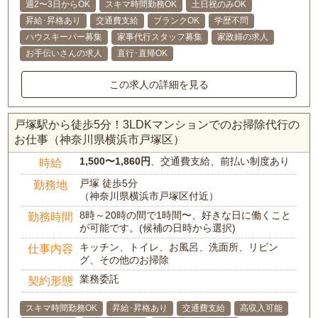
週2〜3日からOK
スキマ時間勤務OK
土日祝のみOK
昇給･昇格あり
交通費支給
ブランクOK
学歴不問
ハウスキーパー募集
家事代行スタッフ募集
家政婦の求人
お手伝いさんの求人
直行･直帰OK
この求人の詳細を見る
戸塚駅から徒歩5分！3LDKマンションでのお掃除代行の
お仕事（神奈川県横浜市戸塚区）
1,500〜1,860円
、交通費支給、前払い制度あり
時給
戸塚 徒歩5分
勤務地
（神奈川県横浜市戸塚区付近）
8時～20時の間で1時間〜、好きな日に働くこと
勤務時間
が可能です。(候補の日時から選択)
キッチン、トイレ、お風呂、洗面所、リビン
仕事内容
グ、その他のお掃除
業務委託
契約形態
スキマ時間勤務OK
昇給･昇格あり
交通費支給
高収入可能