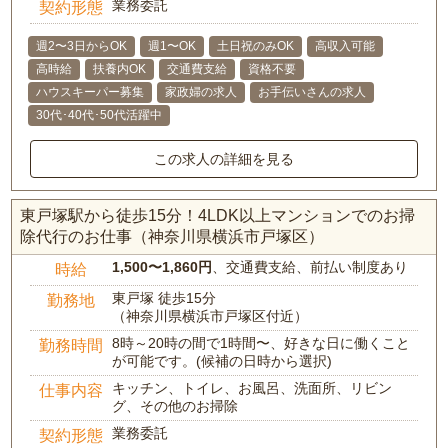
業務委託
契約形態
週2〜3日からOK
週1〜OK
土日祝のみOK
高収入可能
高時給
扶養内OK
交通費支給
資格不要
ハウスキーパー募集
家政婦の求人
お手伝いさんの求人
30代･40代･50代活躍中
この求人の詳細を見る
東戸塚駅から徒歩15分！4LDK以上マンションでのお掃
除代行のお仕事（神奈川県横浜市戸塚区）
1,500〜1,860円
、交通費支給、前払い制度あり
時給
東戸塚 徒歩15分
勤務地
（神奈川県横浜市戸塚区付近）
8時～20時の間で1時間〜、好きな日に働くこと
勤務時間
が可能です。(候補の日時から選択)
キッチン、トイレ、お風呂、洗面所、リビン
仕事内容
グ、その他のお掃除
業務委託
契約形態