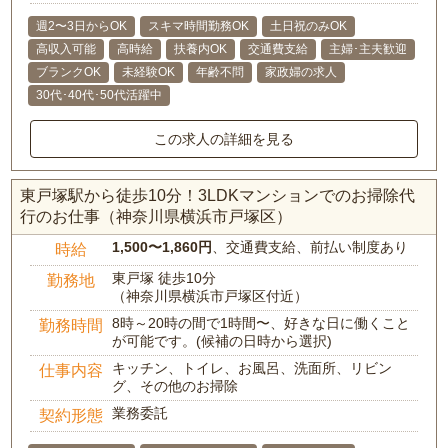
週2〜3日からOK
スキマ時間勤務OK
土日祝のみOK
高収入可能
高時給
扶養内OK
交通費支給
主婦･主夫歓迎
ブランクOK
未経験OK
年齢不問
家政婦の求人
30代･40代･50代活躍中
この求人の詳細を見る
東戸塚駅から徒歩10分！3LDKマンションでのお掃除代
行のお仕事（神奈川県横浜市戸塚区）
1,500〜1,860円
、交通費支給、前払い制度あり
時給
東戸塚 徒歩10分
勤務地
（神奈川県横浜市戸塚区付近）
8時～20時の間で1時間〜、好きな日に働くこと
勤務時間
が可能です。(候補の日時から選択)
キッチン、トイレ、お風呂、洗面所、リビン
仕事内容
グ、その他のお掃除
業務委託
契約形態