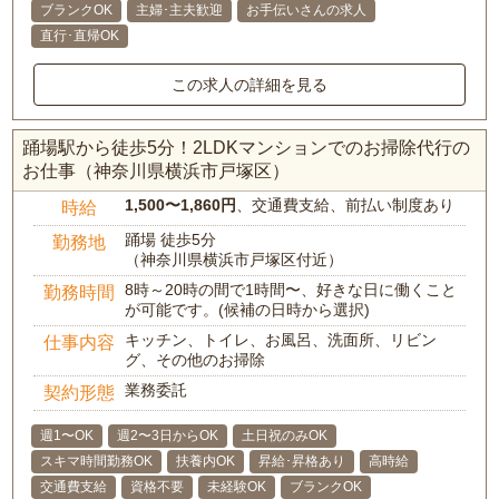
ブランクOK
主婦･主夫歓迎
お手伝いさんの求人
直行･直帰OK
この求人の詳細を見る
踊場駅から徒歩5分！2LDKマンションでのお掃除代行の
お仕事（神奈川県横浜市戸塚区）
1,500〜1,860円
、交通費支給、前払い制度あり
時給
踊場 徒歩5分
勤務地
（神奈川県横浜市戸塚区付近）
8時～20時の間で1時間〜、好きな日に働くこと
勤務時間
が可能です。(候補の日時から選択)
キッチン、トイレ、お風呂、洗面所、リビン
仕事内容
グ、その他のお掃除
業務委託
契約形態
週1〜OK
週2〜3日からOK
土日祝のみOK
スキマ時間勤務OK
扶養内OK
昇給･昇格あり
高時給
交通費支給
資格不要
未経験OK
ブランクOK