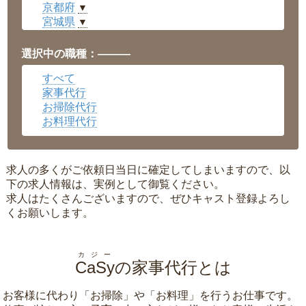
京都府
▼
宮城県
▼
愛知県
▼
福井県
▼
選択中の職種：———
岡山県
▼
すべて
広島県
▼
家事代行
沖縄県
▼
お掃除代行
お料理代行
求人の多くがご依頼日当日に確定してしまいますので、以
下の求人情報は、実例として御覧ください。
求人はたくさんございますので、ぜひキャスト登録よろし
くお願いします。
カジー
CaSy
の家事代行とは
お客様に代わり「
お掃除
」や「
お料理
」を行うお仕事です。