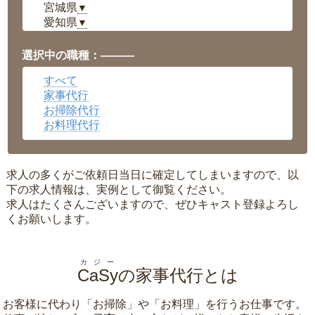
宮城県
▼
愛知県
▼
福井県
▼
岡山県
▼
選択中の職種：———
広島県
▼
すべて
沖縄県
▼
家事代行
お掃除代行
お料理代行
求人の多くがご依頼日当日に確定してしまいますので、以
下の求人情報は、実例として御覧ください。
求人はたくさんございますので、ぜひキャスト登録よろし
くお願いします。
カジー
CaSy
の家事代行とは
お客様に代わり「
お掃除
」や「
お料理
」を行うお仕事です。