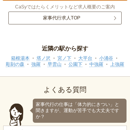
CaSyではたらくメリットなど求人概要のご案内
家事代行求人TOP
近隣の駅から探す
箱根湯本
塔ノ沢
宮ノ下
大平台
小涌谷
彫刻の森
強羅
早雲山
公園下
中強羅
上強羅
よくある質問
家事代行の仕事は「体力的にきつい」と
聞きますが、運動が苦手でも大丈夫です
か？