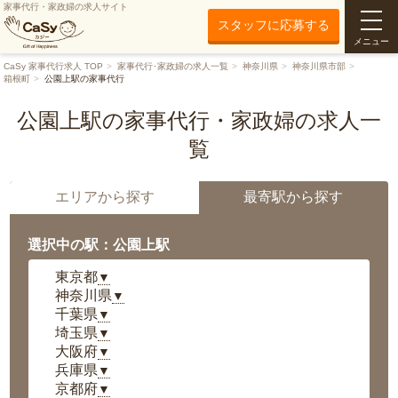
家事代行・家政婦の求人サイト
スタッフに応募する
メニュー
CaSy 家事代行求人 TOP
家事代行･家政婦の求人一覧
神奈川県
神奈川県市部
箱根町
公園上駅の家事代行
公園上駅の家事代行・家政婦の求人一
覧
エリアから探す
最寄駅から探す
選択中の駅：公園上駅
東京都
▼
神奈川県
▼
千葉県
▼
埼玉県
▼
大阪府
▼
兵庫県
▼
京都府
▼