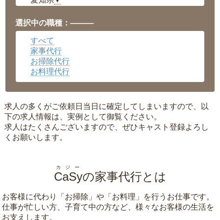
▼
福井県
▼
岡山県
▼
選択中の職種：———
広島県
▼
すべて
沖縄県
▼
家事代行
お掃除代行
お料理代行
求人の多くがご依頼日当日に確定してしまいますので、以
下の求人情報は、実例として御覧ください。
求人はたくさんございますので、ぜひキャスト登録よろし
くお願いします。
カジー
CaSy
の家事代行とは
お客様に代わり「
お掃除
」や「
お料理
」を行うお仕事です。
仕事が忙しい方、子育て中の方など、様々なお客様の生活を
お支えします。