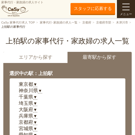
家事代行・家政婦の求人サイト
スタッフに応募する
メニュー
CaSy 家事代行求人 TOP
家事代行･家政婦の求人一覧
京都府
京都府市部
木津川市
上狛駅の家事代行
上狛駅の家事代行・家政婦の求人一覧
エリアから探す
最寄駅から探す
選択中の駅：上狛駅
東京都
▼
神奈川県
▼
千葉県
▼
埼玉県
▼
大阪府
▼
兵庫県
▼
京都府
▼
宮城県
▼
愛知県