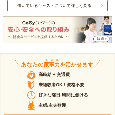
働いているキャストについて詳しく見る
スキル
あなたの
家事力
を活かせます
高時給 + 交通費
未経験者OK！資格不要
好きな曜日·時間に働ける
主婦/主夫歓迎