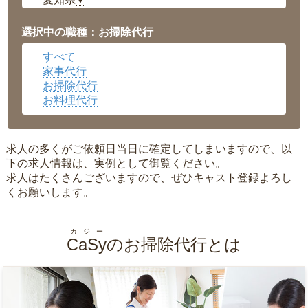
▼
福井県
▼
岡山県
▼
選択中の職種：お掃除代行
広島県
▼
すべて
沖縄県
▼
家事代行
お掃除代行
お料理代行
求人の多くがご依頼日当日に確定してしまいますので、以
下の求人情報は、実例として御覧ください。
求人はたくさんございますので、ぜひキャスト登録よろし
くお願いします。
カジー
CaSy
のお掃除代行とは