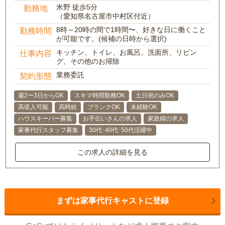
米野 徒歩5分
勤務地
（愛知県名古屋市中村区付近）
8時～20時の間で1時間〜、好きな日に働くこと
勤務時間
が可能です。(候補の日時から選択)
キッチン、トイレ、お風呂、洗面所、リビン
仕事内容
グ、その他のお掃除
業務委託
契約形態
週2〜3日からOK
スキマ時間勤務OK
土日祝のみOK
高収入可能
高時給
ブランクOK
未経験OK
ハウスキーパー募集
お手伝いさんの求人
家政婦の求人
家事代行スタッフ募集
30代･40代･50代活躍中
この求人の詳細を見る
まずは家事代行キャストに登録