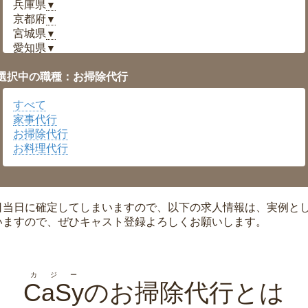
兵庫県
▼
京都府
▼
宮城県
▼
愛知県
▼
福井県
▼
選択中の職種：お掃除代行
岡山県
▼
広島県
▼
すべて
沖縄県
▼
家事代行
お掃除代行
お料理代行
日当日に確定してしまいますので、以下の求人情報は、実例と
いますので、ぜひキャスト登録よろしくお願いします。
カジー
CaSy
のお掃除代行とは