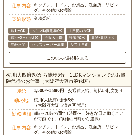
キッチン、トイレ、お風呂、洗面所、リビン
仕事内容
グ、その他のお掃除
業務委託
契約形態
週1〜OK
スキマ時間勤務OK
土日祝のみOK
週2〜3日からOK
高収入可能
扶養内OK
昇給･昇格あり
年齢不問
ハウスキーパー募集
シフト自由
この求人の詳細を見る
桜川(大阪府)駅から徒歩5分！1LDKマンションでのお掃
除代行のお仕事（大阪府大阪市浪速区）
1,500〜1,860円
、交通費支給、前払い制度あり
時給
桜川(大阪府) 徒歩5分
勤務地
（大阪府大阪市浪速区付近）
8時～20時の間で1時間〜、好きな日に働くこと
勤務時間
が可能です。(候補の日時から選択)
キッチン、トイレ、お風呂、洗面所、リビン
仕事内容
グ、その他のお掃除