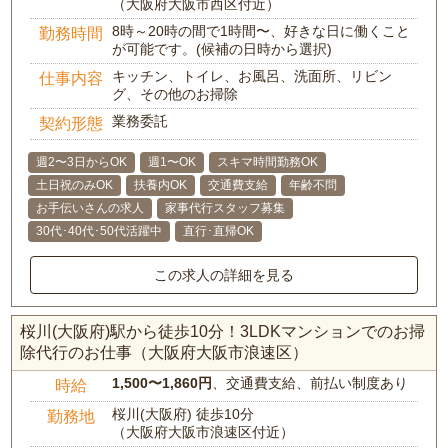
（大阪府大阪市西区付近）
8時～20時の間で1時間〜、好きな日に働くこと
勤務時間
が可能です。(候補の日時から選択)
キッチン、トイレ、お風呂、洗面所、リビン
仕事内容
グ、その他のお掃除
業務委託
契約形態
週2〜3日からOK
週1〜OK
スキマ時間勤務OK
土日祝のみOK
扶養内OK
交通費支給
年齢不問
お手伝いさんの求人
家事代行スタッフ募集
30代･40代･50代活躍中
直行･直帰OK
この求人の詳細を見る
桜川(大阪府)駅から徒歩10分！3LDKマンションでのお掃
除代行のお仕事（大阪府大阪市浪速区）
1,500〜1,860円
、交通費支給、前払い制度あり
時給
桜川(大阪府) 徒歩10分
勤務地
（大阪府大阪市浪速区付近）