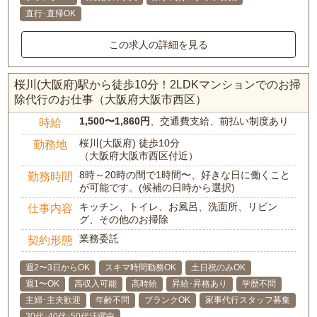
直行･直帰OK
この求人の詳細を見る
桜川(大阪府)駅から徒歩10分！2LDKマンションでのお掃
除代行のお仕事（大阪府大阪市西区）
1,500〜1,860円
、交通費支給、前払い制度あり
時給
桜川(大阪府) 徒歩10分
勤務地
（大阪府大阪市西区付近）
8時～20時の間で1時間〜、好きな日に働くこと
勤務時間
が可能です。(候補の日時から選択)
キッチン、トイレ、お風呂、洗面所、リビン
仕事内容
グ、その他のお掃除
業務委託
契約形態
週2〜3日からOK
スキマ時間勤務OK
土日祝のみOK
週1〜OK
高収入可能
高時給
昇給･昇格あり
学歴不問
主婦･主夫歓迎
年齢不問
ブランクOK
家事代行スタッフ募集
30代･40代･50代活躍中