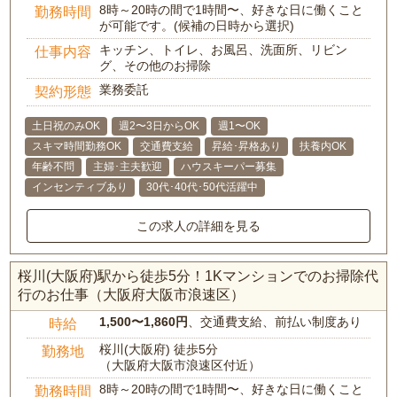
8時～20時の間で1時間〜、好きな日に働くこと
勤務時間
が可能です。(候補の日時から選択)
キッチン、トイレ、お風呂、洗面所、リビン
仕事内容
グ、その他のお掃除
業務委託
契約形態
土日祝のみOK
週2〜3日からOK
週1〜OK
スキマ時間勤務OK
交通費支給
昇給･昇格あり
扶養内OK
年齢不問
主婦･主夫歓迎
ハウスキーパー募集
インセンティブあり
30代･40代･50代活躍中
この求人の詳細を見る
桜川(大阪府)駅から徒歩5分！1Kマンションでのお掃除代
行のお仕事（大阪府大阪市浪速区）
1,500〜1,860円
、交通費支給、前払い制度あり
時給
桜川(大阪府) 徒歩5分
勤務地
（大阪府大阪市浪速区付近）
8時～20時の間で1時間〜、好きな日に働くこと
勤務時間