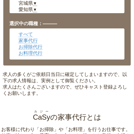
宮城県
▼
愛知県
▼
福井県
▼
岡山県
▼
選択中の職種：———
広島県
▼
すべて
沖縄県
▼
家事代行
お掃除代行
お料理代行
求人の多くがご依頼日当日に確定してしまいますので、以
下の求人情報は、実例として御覧ください。
求人はたくさんございますので、ぜひキャスト登録よろし
くお願いします。
カジー
CaSy
の家事代行とは
お客様に代わり「
お掃除
」や「
お料理
」を行うお仕事です。