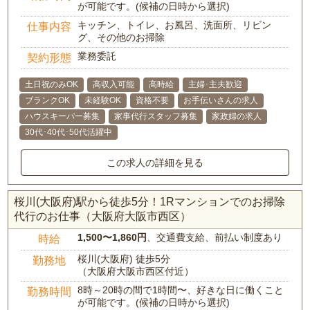
が可能です。(候補の日時から選択)
キッチン、トイレ、お風呂、洗面所、リビン
仕事内容
グ、その他のお掃除
業務委託
契約形態
土日祝のみOK
高収入可能
高時給
主婦･主夫歓迎
ブランクOK
未経験OK
資格不要
お手伝いさんの求人
ハウスキーパー募集
家事代行スタッフ募集
家政婦の求人
30代･40代･50代活躍中
この求人の詳細を見る
桜川(大阪府)駅から徒歩5分！1Rマンションでのお掃除
代行のお仕事（大阪府大阪市西区）
1,500〜1,860円
、交通費支給、前払い制度あり
時給
桜川(大阪府) 徒歩5分
勤務地
（大阪府大阪市西区付近）
8時～20時の間で1時間〜、好きな日に働くこと
勤務時間
が可能です。(候補の日時から選択)