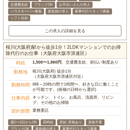
交通費支給
ブランクOK
お手伝いさんの求人
ハウスキーパー募集
家政婦の求人
家事代行スタッフ募集
シフト自由
この求人の詳細を見る
桜川(大阪府)駅から徒歩1分！2LDKマンションでのお掃
除代行のお仕事（大阪府大阪市浪速区）
1,500〜1,860円
、交通費支給、前払い制度あり
時給
桜川(大阪府) 徒歩1分
勤務地
（大阪府大阪市浪速区付近）
8時～20時の間で1時間〜、好きな日に働くこと
勤務時間
が可能です。(候補の日時から選択)
キッチン、トイレ、お風呂、洗面所、リビン
仕事内容
グ、その他のお掃除
業務委託
契約形態
週2〜3日からOK
高時給
昇給･昇格あり
資格不要
ブランクOK
家政婦の求人
家事代行スタッフ募集