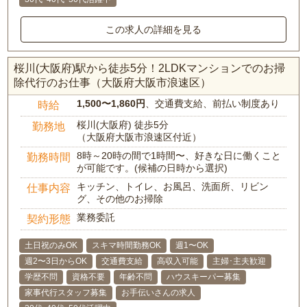
この求人の詳細を見る
桜川(大阪府)駅から徒歩5分！2LDKマンションでのお掃
除代行のお仕事（大阪府大阪市浪速区）
1,500〜1,860円
、交通費支給、前払い制度あり
時給
桜川(大阪府) 徒歩5分
勤務地
（大阪府大阪市浪速区付近）
8時～20時の間で1時間〜、好きな日に働くこと
勤務時間
が可能です。(候補の日時から選択)
キッチン、トイレ、お風呂、洗面所、リビン
仕事内容
グ、その他のお掃除
業務委託
契約形態
土日祝のみOK
スキマ時間勤務OK
週1〜OK
週2〜3日からOK
交通費支給
高収入可能
主婦･主夫歓迎
学歴不問
資格不要
年齢不問
ハウスキーパー募集
家事代行スタッフ募集
お手伝いさんの求人