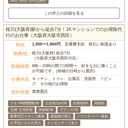
30代･40代･50代活躍中
この求人の詳細を見る
桜川(大阪府)駅から徒歩7分！1Kマンションでのお掃除代
行のお仕事（大阪府大阪市西区）
1,500〜1,860円
、交通費支給、前払い制度あり
時給
桜川(大阪府) 徒歩7分
勤務地
（大阪府大阪市西区付近）
8時～20時の間で1時間〜、好きな日に働くこと
勤務時間
が可能です。(候補の日時から選択)
キッチン、トイレ、お風呂、洗面所、リビン
仕事内容
グ、その他のお掃除
業務委託
契約形態
スキマ時間勤務OK
土日祝のみOK
扶養内OK
高時給
主婦･主夫歓迎
未経験OK
ブランクOK
家事代行スタッフ募集
家政婦の求人
ハウスキーパー募集
お手伝いさんの求人
インセンティブあり