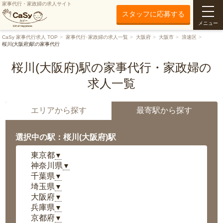
家事代行・家政婦の求人サイト
スタッフに応募する
メニュー
CaSy 家事代行求人 TOP
家事代行･家政婦の求人一覧
大阪府
大阪市
浪速区
桜川(大阪府)駅の家事代行
桜川(大阪府)駅の家事代行・家政婦の
求人一覧
エリアから探す
最寄駅から探す
選択中の駅：桜川(大阪府)駅
東京都
▼
神奈川県
▼
千葉県
▼
埼玉県
▼
大阪府
▼
兵庫県
▼
京都府
▼