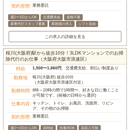
業務委託
契約形態
週2〜3日からOK
交通費支給
資格不要
家事代行スタッフ募集
家政婦の求人
シフト自由
この求人の詳細を見る
桜川(大阪府)駅から徒歩10分！3LDKマンションでのお掃
除代行のお仕事（大阪府大阪市浪速区）
1,500〜1,860円
、交通費支給、前払い制度あり
時給
桜川(大阪府) 徒歩10分
勤務地
（大阪府大阪市浪速区付近）
8時～20時の間で1時間〜、好きな日に働くこと
勤務時間
が可能です。(候補の日時から選択)
キッチン、トイレ、お風呂、洗面所、リビン
仕事内容
グ、その他のお掃除
業務委託
契約形態
週2〜3日からOK
高時給
扶養内OK
高収入可能