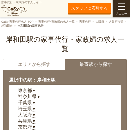
家事代行・家政婦の求人サイト
スタッフに応募する
メニュー
CaSy 家事代行求人 TOP
家事代行･家政婦の求人一覧
家事代行
大阪府
大阪府市部
岸和田市
岸和田駅の家事代行
岸和田駅の家事代行・家政婦の求人一
覧
エリアから探す
最寄駅から探す
選択中の駅：岸和田駅
東京都
▼
神奈川県
▼
千葉県
▼
埼玉県
▼
大阪府
▼
兵庫県
▼
京都府
▼