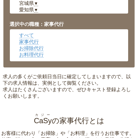
宮城県
▼
愛知県
▼
福井県
▼
岡山県
▼
選択中の職種：家事代行
広島県
▼
すべて
沖縄県
▼
家事代行
お掃除代行
お料理代行
求人の多くがご依頼日当日に確定してしまいますので、以
下の求人情報は、実例として御覧ください。
求人はたくさんございますので、ぜひキャスト登録よろし
くお願いします。
カジー
CaSy
の家事代行とは
お客様に代わり「
お掃除
」や「
お料理
」を行うお仕事です。