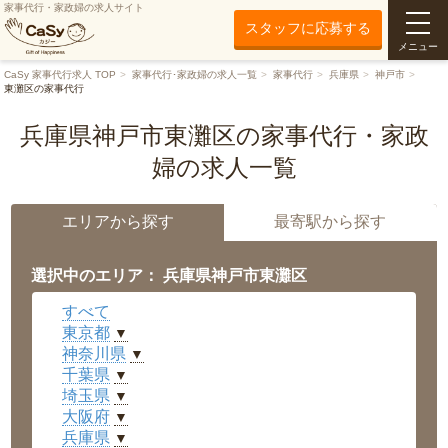
家事代行・家政婦の求人サイト
スタッフに応募する
メニュー
CaSy 家事代行求人 TOP
家事代行･家政婦の求人一覧
家事代行
兵庫県
神戸市
東灘区の家事代行
兵庫県神戸市東灘区の家事代行・家政
婦の求人一覧
エリアから探す
最寄駅から探す
選択中のエリア： 兵庫県神戸市東灘区
すべて
東京都
▼
神奈川県
▼
千葉県
▼
埼玉県
▼
大阪府
▼
兵庫県
▼