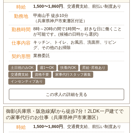
1,500〜1,860円
、交通費支給、前払い制度あり
時給
甲南山手 徒歩10分
勤務地
（兵庫県神戸市東灘区付近）
8時～20時の間で1時間〜、好きな日に働くこと
勤務時間
が可能です。(候補の日時から選択)
キッチン、トイレ、お風呂、洗面所、リビン
仕事内容
グ、その他のお掃除
業務委託
契約形態
土日祝のみOK
週1〜OK
扶養内OK
昇給･昇格あり
交通費支給
資格不要
家事代行スタッフ募集
インセンティブあり
この求人の詳細を見る
御影(兵庫県・阪急線)駅から徒歩7分！2LDK一戸建てで
の家事代行のお仕事（兵庫県神戸市東灘区）
1,500〜1,860円
、交通費支給、前払い制度あり
時給