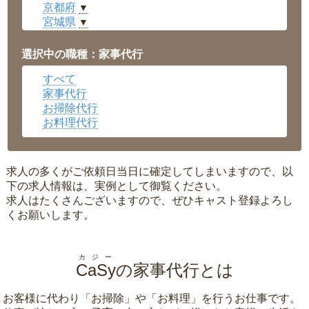
京都府
▼
宮城県
▼
愛知県
▼
福井県
▼
選択中の職種：家事代行
岡山県
▼
すべて
広島県
▼
家事代行
沖縄県
▼
お掃除代行
お料理代行
求人の多くがご依頼日当日に確定してしまいますので、以
下の求人情報は、実例として御覧ください。
求人はたくさんございますので、ぜひキャスト登録よろし
くお願いします。
カジー
CaSy
の家事代行とは
お客様に代わり「
お掃除
」や「
お料理
」を行うお仕事です。