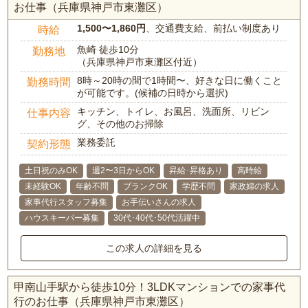
お仕事（兵庫県神戸市東灘区）
1,500〜1,860円
、交通費支給、前払い制度あり
時給
魚崎 徒歩10分
勤務地
（兵庫県神戸市東灘区付近）
8時～20時の間で1時間〜、好きな日に働くこと
勤務時間
が可能です。(候補の日時から選択)
キッチン、トイレ、お風呂、洗面所、リビン
仕事内容
グ、その他のお掃除
業務委託
契約形態
土日祝のみOK
週2〜3日からOK
昇給･昇格あり
高時給
未経験OK
年齢不問
ブランクOK
学歴不問
家政婦の求人
家事代行スタッフ募集
お手伝いさんの求人
ハウスキーパー募集
30代･40代･50代活躍中
この求人の詳細を見る
甲南山手駅から徒歩10分！3LDKマンションでの家事代
行のお仕事（兵庫県神戸市東灘区）