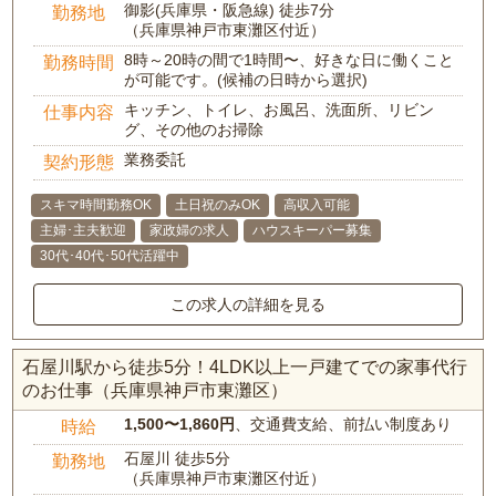
御影(兵庫県・阪急線) 徒歩7分
勤務地
（兵庫県神戸市東灘区付近）
8時～20時の間で1時間〜、好きな日に働くこと
勤務時間
が可能です。(候補の日時から選択)
キッチン、トイレ、お風呂、洗面所、リビン
仕事内容
グ、その他のお掃除
業務委託
契約形態
スキマ時間勤務OK
土日祝のみOK
高収入可能
主婦･主夫歓迎
家政婦の求人
ハウスキーパー募集
30代･40代･50代活躍中
この求人の詳細を見る
石屋川駅から徒歩5分！4LDK以上一戸建てでの家事代行
のお仕事（兵庫県神戸市東灘区）
1,500〜1,860円
、交通費支給、前払い制度あり
時給
石屋川 徒歩5分
勤務地
（兵庫県神戸市東灘区付近）