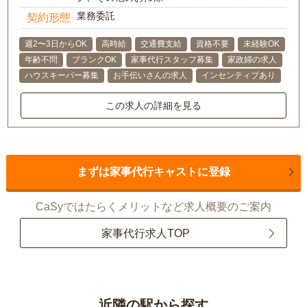
業務委託
契約形態
週2〜3日からOK
高時給
交通費支給
資格不要
未経験OK
年齢不問
ブランクOK
家事代行スタッフ募集
家政婦の求人
ハウスキーパー募集
お手伝いさんの求人
インセンティブあり
この求人の詳細を見る
まずは家事代行キャストに登録
CaSyではたらくメリットなど求人概要のご案内
家事代行求人TOP
近隣の駅から探す