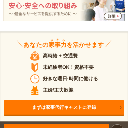
スキル
あなたの
家事力
を活かせます
高時給 + 交通費
未経験者OK！資格不要
好きな曜日·時間に働ける
主婦/主夫歓迎
まずは家事代行キャストに登録