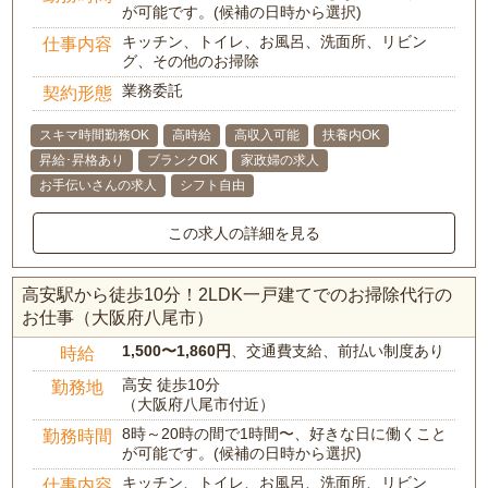
が可能です。(候補の日時から選択)
キッチン、トイレ、お風呂、洗面所、リビン
仕事内容
グ、その他のお掃除
業務委託
契約形態
スキマ時間勤務OK
高時給
高収入可能
扶養内OK
昇給･昇格あり
ブランクOK
家政婦の求人
お手伝いさんの求人
シフト自由
この求人の詳細を見る
高安駅から徒歩10分！2LDK一戸建てでのお掃除代行の
お仕事（大阪府八尾市）
1,500〜1,860円
、交通費支給、前払い制度あり
時給
高安 徒歩10分
勤務地
（大阪府八尾市付近）
8時～20時の間で1時間〜、好きな日に働くこと
勤務時間
が可能です。(候補の日時から選択)
キッチン、トイレ、お風呂、洗面所、リビン
仕事内容