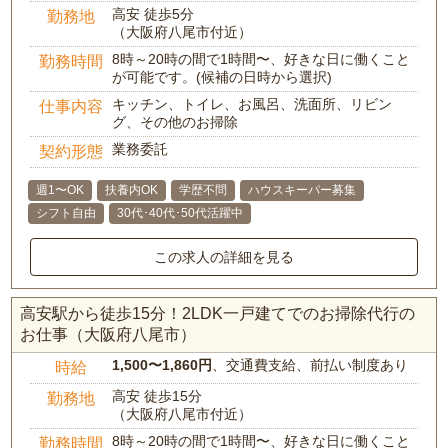
高安 徒歩5分
勤務地
（大阪府八尾市付近）
8時～20時の間で1時間〜、好きな日に働くこと
勤務時間
が可能です。(候補の日時から選択)
キッチン、トイレ、お風呂、洗面所、リビン
仕事内容
グ、その他のお掃除
業務委託
契約形態
週1〜OK
扶養内OK
学歴不問
ハウスキーパー募集
シフト自由
30代･40代･50代活躍中
この求人の詳細を見る
高安駅から徒歩15分！2LDK一戸建てでのお掃除代行の
お仕事（大阪府八尾市）
1,500〜1,860円
、交通費支給、前払い制度あり
時給
高安 徒歩15分
勤務地
（大阪府八尾市付近）
8時～20時の間で1時間〜、好きな日に働くこと
勤務時間