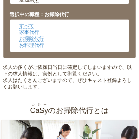
▼
福井県
▼
岡山県
▼
選択中の職種：お掃除代行
広島県
▼
すべて
沖縄県
▼
家事代行
お掃除代行
お料理代行
求人の多くがご依頼日当日に確定してしまいますので、以
下の求人情報は、実例として御覧ください。
求人はたくさんございますので、ぜひキャスト登録よろし
くお願いします。
カジー
CaSy
のお掃除代行とは