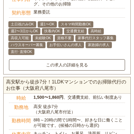
グ、その他のお掃除
業務委託
契約形態
土日祝のみOK
週1〜OK
スキマ時間勤務OK
週2〜3日からOK
扶養内OK
交通費支給
高時給
高収入可能
未経験OK
資格不要
家事代行スタッフ募集
ハウスキーパー募集
お手伝いさんの求人
家政婦の求人
直行･直帰OK
この求人の詳細を見る
高安駅から徒歩7分！1LDKマンションでのお掃除代行の
お仕事（大阪府八尾市）
1,500〜1,860円
、交通費支給、前払い制度あり
時給
高安 徒歩7分
勤務地
（大阪府八尾市付近）
8時～20時の間で1時間〜、好きな日に働くこと
勤務時間
が可能です。(候補の日時から選択)
キッチン、トイレ、お風呂、洗面所、リビン