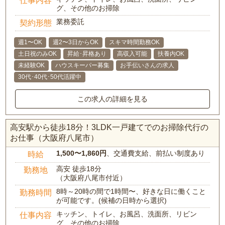
仕事内容
グ、その他のお掃除
業務委託
契約形態
週1〜OK
週2〜3日からOK
スキマ時間勤務OK
土日祝のみOK
昇給･昇格あり
高収入可能
扶養内OK
未経験OK
ハウスキーパー募集
お手伝いさんの求人
30代･40代･50代活躍中
この求人の詳細を見る
高安駅から徒歩18分！3LDK一戸建てでのお掃除代行の
お仕事（大阪府八尾市）
1,500〜1,860円
、交通費支給、前払い制度あり
時給
高安 徒歩18分
勤務地
（大阪府八尾市付近）
8時～20時の間で1時間〜、好きな日に働くこと
勤務時間
が可能です。(候補の日時から選択)
キッチン、トイレ、お風呂、洗面所、リビン
仕事内容
グ、その他のお掃除