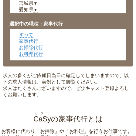
宮城県
▼
愛知県
▼
福井県
▼
岡山県
▼
選択中の職種：家事代行
広島県
▼
すべて
沖縄県
▼
家事代行
お掃除代行
お料理代行
求人の多くがご依頼日当日に確定してしまいますので、以
下の求人情報は、実例として御覧ください。
求人はたくさんございますので、ぜひキャスト登録よろし
くお願いします。
カジー
CaSy
の家事代行とは
お客様に代わり「
お掃除
」や「
お料理
」を行うお仕事です。