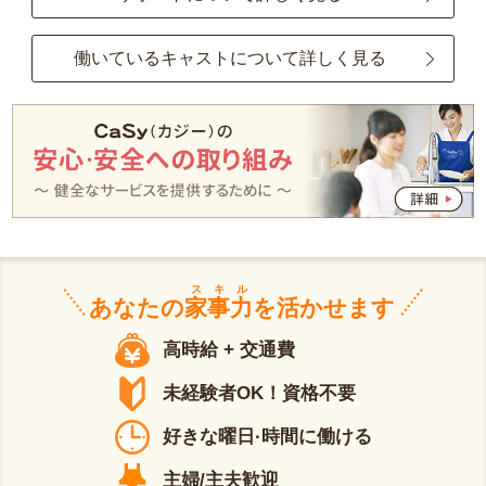
働いているキャストについて詳しく見る
スキル
あなたの
家事力
を活かせます
高時給 + 交通費
未経験者OK！資格不要
好きな曜日·時間に働ける
主婦/主夫歓迎