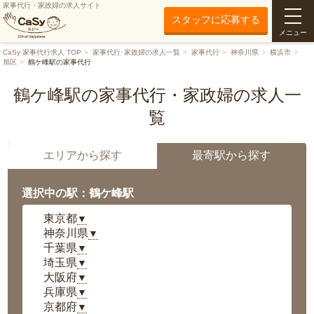
家事代行・家政婦の求人サイト
スタッフに応募する
メニュー
CaSy 家事代行求人 TOP
家事代行･家政婦の求人一覧
家事代行
神奈川県
横浜市
旭区
鶴ケ峰駅の家事代行
鶴ケ峰駅の家事代行・家政婦の求人一
覧
エリアから探す
最寄駅から探す
選択中の駅：鶴ケ峰駅
東京都
▼
神奈川県
▼
千葉県
▼
埼玉県
▼
大阪府
▼
兵庫県
▼
京都府
▼