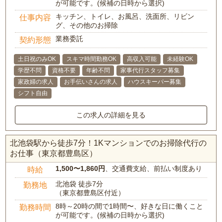
が可能です。(候補の日時から選択)
キッチン、トイレ、お風呂、洗面所、リビン
仕事内容
グ、その他のお掃除
業務委託
契約形態
土日祝のみOK
スキマ時間勤務OK
高収入可能
未経験OK
学歴不問
資格不要
年齢不問
家事代行スタッフ募集
家政婦の求人
お手伝いさんの求人
ハウスキーパー募集
シフト自由
この求人の詳細を見る
北池袋駅から徒歩7分！1Kマンションでのお掃除代行の
お仕事（東京都豊島区）
1,500〜1,860円
、交通費支給、前払い制度あり
時給
北池袋 徒歩7分
勤務地
（東京都豊島区付近）
8時～20時の間で1時間〜、好きな日に働くこと
勤務時間
が可能です。(候補の日時から選択)