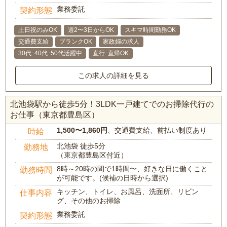
業務委託
契約形態
土日祝のみOK
週2〜3日からOK
スキマ時間勤務OK
交通費支給
ブランクOK
家政婦の求人
30代･40代･50代活躍中
直行･直帰OK
この求人の詳細を見る
北池袋駅から徒歩5分！3LDK一戸建てでのお掃除代行の
お仕事（東京都豊島区）
1,500〜1,860円
、交通費支給、前払い制度あり
時給
北池袋 徒歩5分
勤務地
（東京都豊島区付近）
8時～20時の間で1時間〜、好きな日に働くこと
勤務時間
が可能です。(候補の日時から選択)
キッチン、トイレ、お風呂、洗面所、リビン
仕事内容
グ、その他のお掃除
業務委託
契約形態