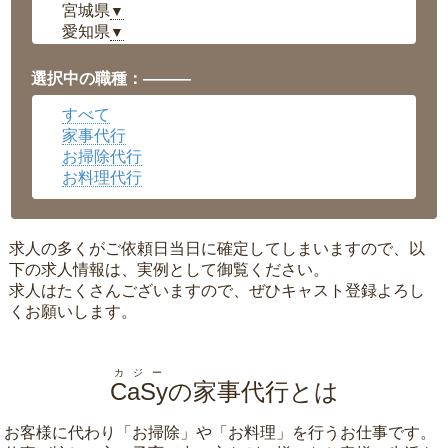
宮城県
▼
愛知県
▼
福井県
▼
岡山県
▼
選択中の職種：———
広島県
▼
すべて
沖縄県
▼
家事代行
お掃除代行
お料理代行
求人の多くがご依頼日当日に確定してしまいますので、以
下の求人情報は、実例として御覧ください。
求人はたくさんございますので、ぜひキャスト登録よろし
くお願いします。
カジー
CaSy
の家事代行とは
お客様に代わり「
お掃除
」や「
お料理
」を行うお仕事です。