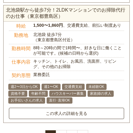
北池袋駅から徒歩7分！2LDKマンションでのお掃除代行
のお仕事（東京都豊島区）
1,500〜1,860円
、交通費支給、前払い制度あり
時給
北池袋 徒歩7分
勤務地
（東京都豊島区付近）
8時～20時の間で1時間〜、好きな日に働くこと
勤務時間
が可能です。(候補の日時から選択)
キッチン、トイレ、お風呂、洗面所、リビン
仕事内容
グ、その他のお掃除
業務委託
契約形態
週2〜3日からOK
週1〜OK
交通費支給
未経験OK
資格不要
年齢不問
ハウスキーパー募集
家政婦の求人
お手伝いさんの求人
直行･直帰OK
この求人の詳細を見る