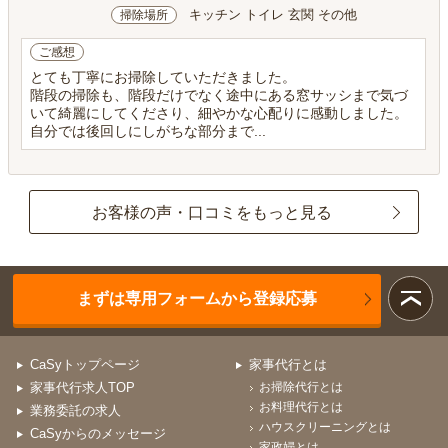
キッチン トイレ 玄関 その他
掃除場所
ご感想
とても丁寧にお掃除していただきました。
階段の掃除も、階段だけでなく途中にある窓サッシまで気づ
いて綺麗にしてくださり、細やかな心配りに感動しました。
自分では後回しにしがちな部分まで...
お客様の声・口コミをもっと見る
まずは専用フォームから登録応募
CaSyトップページ
家事代行とは
家事代行求人TOP
お掃除代行とは
お料理代行とは
業務委託の求人
ハウスクリーニングとは
CaSyからのメッセージ
家政婦とは