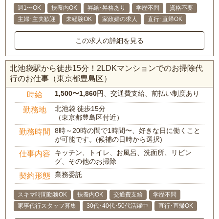
週1〜OK
扶養内OK
昇給･昇格あり
学歴不問
資格不要
主婦･主夫歓迎
未経験OK
家政婦の求人
直行･直帰OK
この求人の詳細を見る
北池袋駅から徒歩15分！2LDKマンションでのお掃除代
行のお仕事（東京都豊島区）
1,500〜1,860円
、交通費支給、前払い制度あり
時給
北池袋 徒歩15分
勤務地
（東京都豊島区付近）
8時～20時の間で1時間〜、好きな日に働くこと
勤務時間
が可能です。(候補の日時から選択)
キッチン、トイレ、お風呂、洗面所、リビン
仕事内容
グ、その他のお掃除
業務委託
契約形態
スキマ時間勤務OK
扶養内OK
交通費支給
学歴不問
家事代行スタッフ募集
30代･40代･50代活躍中
直行･直帰OK