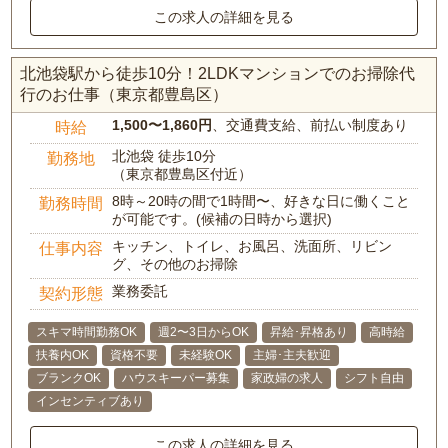
この求人の詳細を見る
北池袋駅から徒歩10分！2LDKマンションでのお掃除代
行のお仕事（東京都豊島区）
1,500〜1,860円
、交通費支給、前払い制度あり
時給
北池袋 徒歩10分
勤務地
（東京都豊島区付近）
8時～20時の間で1時間〜、好きな日に働くこと
勤務時間
が可能です。(候補の日時から選択)
キッチン、トイレ、お風呂、洗面所、リビン
仕事内容
グ、その他のお掃除
業務委託
契約形態
スキマ時間勤務OK
週2〜3日からOK
昇給･昇格あり
高時給
扶養内OK
資格不要
未経験OK
主婦･主夫歓迎
ブランクOK
ハウスキーパー募集
家政婦の求人
シフト自由
インセンティブあり
この求人の詳細を見る