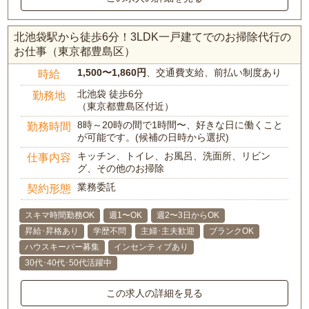
北池袋駅から徒歩6分！3LDK一戸建てでのお掃除代行の
お仕事（東京都豊島区）
1,500〜1,860円
、交通費支給、前払い制度あり
時給
北池袋 徒歩6分
勤務地
（東京都豊島区付近）
8時～20時の間で1時間〜、好きな日に働くこと
勤務時間
が可能です。(候補の日時から選択)
キッチン、トイレ、お風呂、洗面所、リビン
仕事内容
グ、その他のお掃除
業務委託
契約形態
スキマ時間勤務OK
週1〜OK
週2〜3日からOK
昇給･昇格あり
学歴不問
主婦･主夫歓迎
ブランクOK
ハウスキーパー募集
インセンティブあり
30代･40代･50代活躍中
この求人の詳細を見る