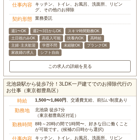
キッチン、トイレ、お風呂、洗面所、リビン
仕事内容
グ、その他のお掃除
業務委託
契約形態
週1〜OK
週2〜3日からOK
スキマ時間勤務OK
土日祝のみOK
高収入可能
扶養内OK
高時給
主婦･主夫歓迎
学歴不問
未経験OK
ブランクOK
家政婦の求人
シフト自由
この求人の詳細を見る
北池袋駅から徒歩7分！3LDK一戸建てでのお掃除代行の
お仕事（東京都豊島区）
1,500〜1,860円
、交通費支給、前払い制度あり
時給
北池袋 徒歩7分
勤務地
（東京都豊島区付近）
8時～20時の間で1時間〜、好きな日に働くこと
勤務時間
が可能です。(候補の日時から選択)
キッチン、トイレ、お風呂、洗面所、リビン
仕事内容