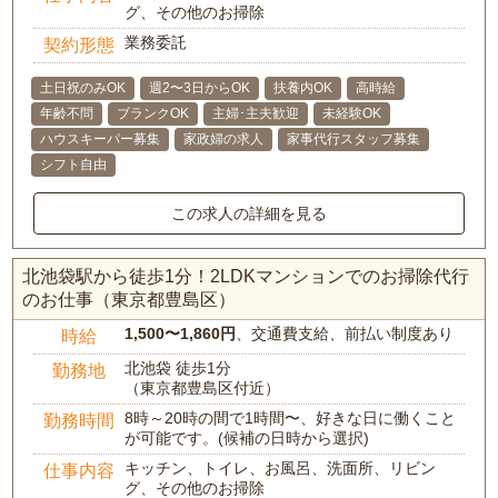
グ、その他のお掃除
業務委託
契約形態
土日祝のみOK
週2〜3日からOK
扶養内OK
高時給
年齢不問
ブランクOK
主婦･主夫歓迎
未経験OK
ハウスキーパー募集
家政婦の求人
家事代行スタッフ募集
シフト自由
この求人の詳細を見る
北池袋駅から徒歩1分！2LDKマンションでのお掃除代行
のお仕事（東京都豊島区）
1,500〜1,860円
、交通費支給、前払い制度あり
時給
北池袋 徒歩1分
勤務地
（東京都豊島区付近）
8時～20時の間で1時間〜、好きな日に働くこと
勤務時間
が可能です。(候補の日時から選択)
キッチン、トイレ、お風呂、洗面所、リビン
仕事内容
グ、その他のお掃除