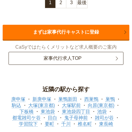
1
2
3
最後
まずは家事代行キャストに登録
CaSyではたらくメリットなど求人概要のご案内
家事代行求人TOP
近隣の駅から探す
庚申塚
新庚申塚
巣鴨新田
西巣鴨
巣鴨
駒込
大塚(東京都)
大塚駅前
向原(東京都)
下板橋
東池袋
東池袋四丁目
池袋
都電雑司ケ谷
目白
鬼子母神前
雑司が谷
学習院下
要町
千川
椎名町
東長崎