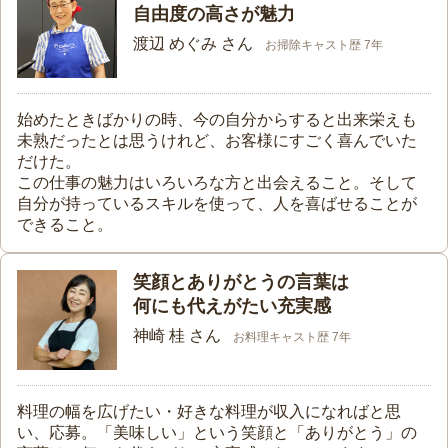
自由度の高さが魅力
渡辺 めぐみ さん
お掃除キャスト歴 7年
始めたときばかりの時、今の自分からすると出来栄えも
未熟だったとは思うけれど、お客様にすごく喜んでいた
だけた。
この仕事の魅力はいろいろな方と出会えること。そして
自分が持っているスキルを使って、人を喜ばせることが
できること。
笑顔とありがとうの言葉は
何にも代えがたい充実感
神崎 桂 さん
お料理キャスト歴 7年
料理の幅を広げたい・好きな料理が収入になればと思
い、応募。「美味しい」という笑顔と「ありがとう」の