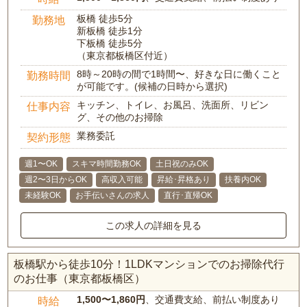
板橋 徒歩5分
勤務地
新板橋 徒歩1分
下板橋 徒歩5分
（東京都板橋区付近）
8時～20時の間で1時間〜、好きな日に働くこと
勤務時間
が可能です。(候補の日時から選択)
キッチン、トイレ、お風呂、洗面所、リビン
仕事内容
グ、その他のお掃除
業務委託
契約形態
週1〜OK
スキマ時間勤務OK
土日祝のみOK
週2〜3日からOK
高収入可能
昇給･昇格あり
扶養内OK
未経験OK
お手伝いさんの求人
直行･直帰OK
この求人の詳細を見る
板橋駅から徒歩10分！1LDKマンションでのお掃除代行
のお仕事（東京都板橋区）
1,500〜1,860円
、交通費支給、前払い制度あり
時給