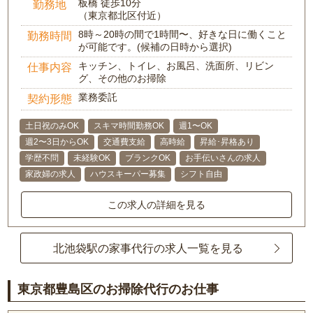
板橋 徒歩10分
勤務地
（東京都北区付近）
8時～20時の間で1時間〜、好きな日に働くこと
勤務時間
が可能です。(候補の日時から選択)
キッチン、トイレ、お風呂、洗面所、リビン
仕事内容
グ、その他のお掃除
業務委託
契約形態
土日祝のみOK
スキマ時間勤務OK
週1〜OK
週2〜3日からOK
交通費支給
高時給
昇給･昇格あり
学歴不問
未経験OK
ブランクOK
お手伝いさんの求人
家政婦の求人
ハウスキーパー募集
シフト自由
この求人の詳細を見る
北池袋駅の家事代行の求人一覧を見る
東京都豊島区のお掃除代行のお仕事