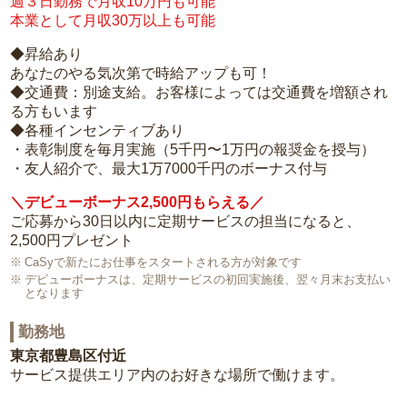
週３日勤務で月収10万円も可能
本業として月収30万以上も可能
◆昇給あり
あなたのやる気次第で時給アップも可！
◆交通費：別途支給。お客様によっては交通費を増額され
る方もいます
◆各種インセンティブあり
・表彰制度を毎月実施（5千円〜1万円の報奨金を授与）
・友人紹介で、最大1万7000千円のボーナス付与
＼デビューボーナス2,500円もらえる／
ご応募から30日以内に定期サービスの担当になると、
2,500円プレゼント
CaSyで新たにお仕事をスタートされる方が対象です
デビューボーナスは、定期サービスの初回実施後、翌々月末お支払い
となります
勤務地
東京都豊島区付近
サービス提供エリア内のお好きな場所で働けます。