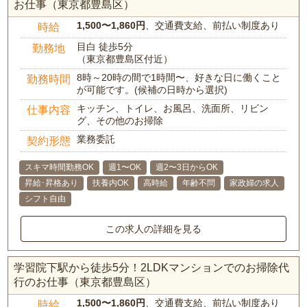
お仕事（東京都豊島区）
1,500〜1,860円
、交通費支給、前払い制度あり
時給
目白 徒歩5分
勤務地
（東京都豊島区付近）
8時～20時の間で1時間〜、好きな日に働くこと
勤務時間
が可能です。(候補の日時から選択)
キッチン、トイレ、お風呂、洗面所、リビン
仕事内容
グ、その他のお掃除
業務委託
契約形態
スキマ時間勤務OK
週1〜OK
週2〜3日からOK
昇給･昇格あり
扶養内OK
高時給
年齢不問
家政婦の求人
シフト自由
この求人の詳細を見る
学習院下駅から徒歩5分！2LDKマンションでのお掃除代
行のお仕事（東京都豊島区）
1,500〜1,860円
、交通費支給、前払い制度あり
時給