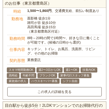
のお仕事（東京都豊島区）
1,500〜1,860円
、交通費支給、前払い制度あり
時給
面影橋 徒歩1分
勤務地
雑司が谷 徒歩10分
高田馬場 徒歩15分
（東京都豊島区付近）
8時～20時の間で1時間〜、好きな日に働くこと
勤務時間
が可能です。(候補の日時から選択)
キッチン、トイレ、お風呂、洗面所、リビン
仕事内容
グ、その他のお掃除
業務委託
契約形態
スキマ時間勤務OK
週2〜3日からOK
週1〜OK
扶養内OK
高時給
年齢不問
ブランクOK
家事代行スタッフ募集
家政婦の求人
ハウスキーパー募集
シフト自由
この求人の詳細を見る
目白駅から徒歩5分！2LDKマンションでのお掃除代行の