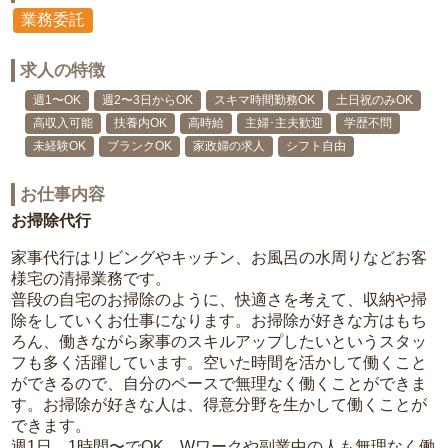
業務委託
求人の特徴
週1〜OK
週2〜3日からOK
スキマ時間勤務OK
土日祝のみOK
高収入可能
扶養内OK
高時給
主婦･主夫歓迎
学歴不問
未経験OK
ブランクOK
家政婦の求人
シフト自由
お仕事内容
お掃除代行
家事代行はリビングやキッチン、お風呂の水周りなどお客
様宅の清掃業務です。
普段の自宅のお掃除のように、快適さを考えて、収納や掃
除をしていくお仕事になります。お掃除が好きな方はもち
ろん、働きながら家事のスキルアップしたいというスタッ
フも多く活躍しています。空いた時間を活かして働くこと
ができるので、自分のペースで無理なく働くことができま
す。お掃除が好きな人は、得意分野を生かして働くことが
できます。
週1日、1時間〜でOK。Wワークや副業中の人も無理なく働