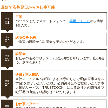
最短で応募翌日からお仕事可能
応募
step
パソコンまたはスマートフォンで、
専用フォーム
から簡単
01
1分入力。
説明会を予約
step
02
ご希望の日時から説明会を予約いただきます。
説明会
step
お仕事の進め方やシステムの説明などを行います。(説明会
03
後、選考会あり)
研修 / 本人確認
当社マニュアル＆講師による指導のもとで研修(家事スキル
step
学習)を修了いただいた後、公的身分証をご提出いただき本
04
人確認サービス「TRUSTDOCK」による反社との関与及び
犯罪歴の有無を確認させていただきます。
お仕事スタート
step