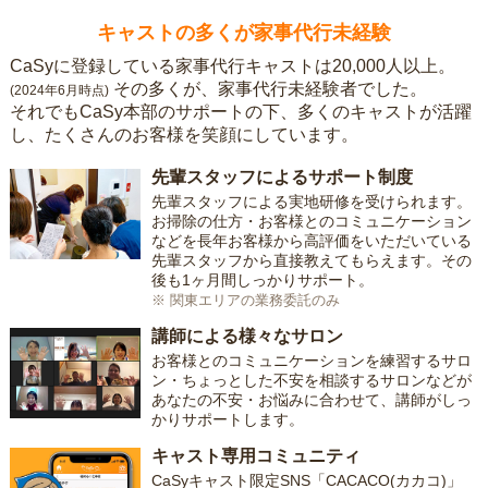
キャストの多くが家事代行未経験
CaSyに登録している家事代行キャストは20,000人以上。
その多くが、家事代行未経験者でした。
(2024年6月時点)
それでもCaSy本部のサポートの下、多くのキャストが活躍
し、たくさんのお客様を笑顔にしています。
先輩スタッフによるサポート制度
先輩スタッフによる実地研修を受けられます。
お掃除の仕方・お客様とのコミュニケーション
などを長年お客様から高評価をいただいている
先輩スタッフから直接教えてもらえます。その
後も1ヶ月間しっかりサポート。
※ 関東エリアの業務委託のみ
講師による様々なサロン
お客様とのコミュニケーションを練習するサロ
ン・ちょっとした不安を相談するサロンなどが
あなたの不安・お悩みに合わせて、講師がしっ
かりサポートします。
キャスト専用コミュニティ
CaSyキャスト限定SNS「CACACO(カカコ)」