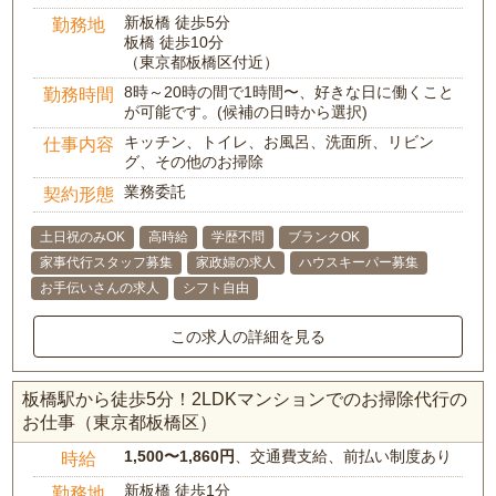
新板橋 徒歩5分
勤務地
板橋 徒歩10分
（東京都板橋区付近）
8時～20時の間で1時間〜、好きな日に働くこと
勤務時間
が可能です。(候補の日時から選択)
キッチン、トイレ、お風呂、洗面所、リビン
仕事内容
グ、その他のお掃除
業務委託
契約形態
土日祝のみOK
高時給
学歴不問
ブランクOK
家事代行スタッフ募集
家政婦の求人
ハウスキーパー募集
お手伝いさんの求人
シフト自由
この求人の詳細を見る
板橋駅から徒歩5分！2LDKマンションでのお掃除代行の
お仕事（東京都板橋区）
1,500〜1,860円
、交通費支給、前払い制度あり
時給
新板橋 徒歩1分
勤務地