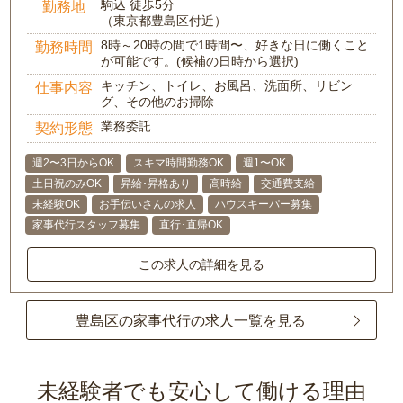
駒込 徒歩5分
勤務地
（東京都豊島区付近）
8時～20時の間で1時間〜、好きな日に働くこと
勤務時間
が可能です。(候補の日時から選択)
キッチン、トイレ、お風呂、洗面所、リビン
仕事内容
グ、その他のお掃除
業務委託
契約形態
週2〜3日からOK
スキマ時間勤務OK
週1〜OK
土日祝のみOK
昇給･昇格あり
高時給
交通費支給
未経験OK
お手伝いさんの求人
ハウスキーパー募集
家事代行スタッフ募集
直行･直帰OK
この求人の詳細を見る
豊島区の家事代行の求人一覧を見る
未経験者でも安心して働ける理由