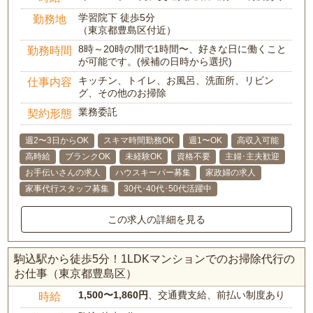
学習院下 徒歩5分
勤務地
（東京都豊島区付近）
8時～20時の間で1時間〜、好きな日に働くこと
勤務時間
が可能です。(候補の日時から選択)
キッチン、トイレ、お風呂、洗面所、リビン
仕事内容
グ、その他のお掃除
業務委託
契約形態
週2〜3日からOK
スキマ時間勤務OK
週1〜OK
高収入可能
高時給
ブランクOK
未経験OK
資格不要
主婦･主夫歓迎
お手伝いさんの求人
ハウスキーパー募集
家政婦の求人
家事代行スタッフ募集
30代･40代･50代活躍中
この求人の詳細を見る
駒込駅から徒歩5分！1LDKマンションでのお掃除代行の
お仕事（東京都豊島区）
1,500〜1,860円
、交通費支給、前払い制度あり
時給