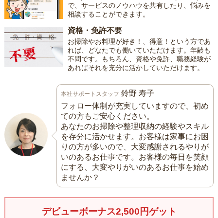
で、サービスのノウハウを共有したり、悩みを
相談することができます。
資格・免許不要
お掃除やお料理が好き！、得意！という方であ
れば、どなたでも働いていただけます。年齢も
不問です。もちろん、資格や免許、職務経験が
あればそれを充分に活かしていただけます。
鈴野 寿子
本社サポートスタッフ
フォロー体制が充実していますので、初め
ての方もご安心ください。
あなたのお掃除や整理収納の経験やスキル
を存分に活かせます。お客様は家事にお困
りの方が多いので、大変感謝されるやりが
いのあるお仕事です。お客様の毎日を笑顔
にする、大変やりがいのあるお仕事を始め
ませんか？
デビューボーナス2,500円ゲット