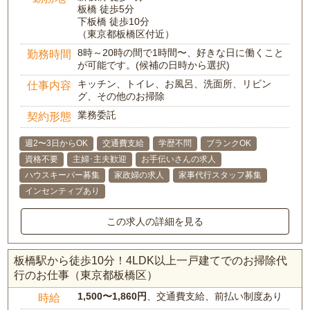
板橋 徒歩5分
下板橋 徒歩10分
（東京都板橋区付近）
8時～20時の間で1時間〜、好きな日に働くこと
勤務時間
が可能です。(候補の日時から選択)
キッチン、トイレ、お風呂、洗面所、リビン
仕事内容
グ、その他のお掃除
業務委託
契約形態
週2〜3日からOK
交通費支給
学歴不問
ブランクOK
資格不要
主婦･主夫歓迎
お手伝いさんの求人
ハウスキーパー募集
家政婦の求人
家事代行スタッフ募集
インセンティブあり
この求人の詳細を見る
板橋駅から徒歩10分！4LDK以上一戸建てでのお掃除代
行のお仕事（東京都板橋区）
1,500〜1,860円
、交通費支給、前払い制度あり
時給