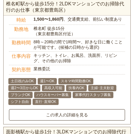
椎名町駅から徒歩15分！2LDKマンションでのお掃除代
行のお仕事（東京都豊島区）
1,500〜1,860円
、交通費支給、前払い制度あり
時給
椎名町 徒歩15分
勤務地
（東京都豊島区付近）
8時～20時の間で1時間〜、好きな日に働くこと
勤務時間
が可能です。(候補の日時から選択)
キッチン、トイレ、お風呂、洗面所、リビン
仕事内容
グ、その他のお掃除
業務委託
契約形態
土日祝のみOK
週1〜OK
スキマ時間勤務OK
週2〜3日からOK
高収入可能
扶養内OK
主婦･主夫歓迎
ブランクOK
ハウスキーパー募集
家事代行スタッフ募集
シフト自由
直行･直帰OK
この求人の詳細を見る
面影橋駅から徒歩1分！3LDKマンションでのお掃除代行