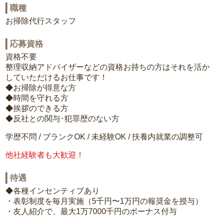
職種
お掃除代行スタッフ
応募資格
資格不要
整理収納アドバイザーなどの資格お持ちの方はそれを活か
していただけるお仕事です！
◆お掃除が得意な方
◆時間を守れる方
◆挨拶のできる方
◆反社との関与･犯罪歴のない方
学歴不問 / ブランクOK / 未経験OK / 扶養内就業の調整可
他社経験者も大歓迎！
待遇
◆各種インセンティブあり
・表彰制度を毎月実施（5千円〜1万円の報奨金を授与）
・友人紹介で、最大1万7000千円のボーナス付与