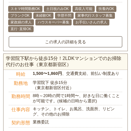
スキマ時間勤務OK
土日祝のみOK
高収入可能
扶養内OK
ブランクOK
未経験OK
学歴不問
家事代行スタッフ募集
家政婦の求人
ハウスキーパー募集
お手伝いさんの求人
直行･直帰OK
この求人の詳細を見る
学習院下駅から徒歩15分！2LDKマンションでのお掃除
代行のお仕事（東京都新宿区）
1,500〜1,860円
、交通費支給、前払い制度あり
時給
学習院下 徒歩15分
勤務地
（東京都新宿区付近）
8時～20時の間で1時間〜、好きな日に働くこと
勤務時間
が可能です。(候補の日時から選択)
キッチン、トイレ、お風呂、洗面所、リビン
仕事内容
グ、その他のお掃除
業務委託
契約形態