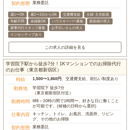
業務委託
契約形態
週1〜OK
週2〜3日からOK
交通費支給
主婦･主夫歓迎
年齢不問
未経験OK
ハウスキーパー募集
家政婦の求人
家事代行スタッフ募集
お手伝いさんの求人
インセンティブあり
この求人の詳細を見る
学習院下駅から徒歩7分！1Kマンションでのお掃除代行
のお仕事（東京都新宿区）
1,500〜1,860円
、交通費支給、前払い制度あり
時給
学習院下 徒歩7分
勤務地
（東京都新宿区付近）
8時～20時の間で1時間〜、好きな日に働くこと
勤務時間
が可能です。(候補の日時から選択)
キッチン、トイレ、お風呂、洗面所、リビン
仕事内容
グ、その他のお掃除
業務委託
契約形態