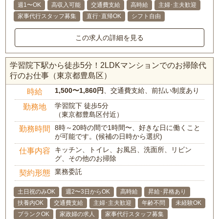
週1〜OK
高収入可能
交通費支給
高時給
主婦･主夫歓迎
家事代行スタッフ募集
直行･直帰OK
シフト自由
この求人の詳細を見る
学習院下駅から徒歩5分！2LDKマンションでのお掃除代
行のお仕事（東京都豊島区）
1,500〜1,860円
、交通費支給、前払い制度あり
時給
学習院下 徒歩5分
勤務地
（東京都豊島区付近）
8時～20時の間で1時間〜、好きな日に働くこと
勤務時間
が可能です。(候補の日時から選択)
キッチン、トイレ、お風呂、洗面所、リビン
仕事内容
グ、その他のお掃除
業務委託
契約形態
土日祝のみOK
週2〜3日からOK
高時給
昇給･昇格あり
扶養内OK
交通費支給
主婦･主夫歓迎
年齢不問
未経験OK
ブランクOK
家政婦の求人
家事代行スタッフ募集