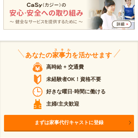
スキル
あなたの
家事力
を活かせます
高時給 + 交通費
未経験者OK！資格不要
好きな曜日·時間に働ける
主婦/主夫歓迎
まずは家事代行キャストに登録