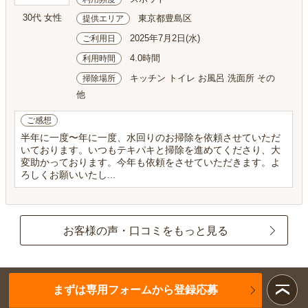
30代 女性
東京都豊島区
提供エリア
2025年7月2日(水)
ご利用日
4.0時間
利用時間
キッチン トイレ お風呂 洗面所 その
掃除場所
他
ご感想
半年に一度〜年に一度、水回りのお掃除を依頼させていただ
いております。いつもテキパキと掃除を進めてくださり、大
変助かっております。今年も依頼をさせていただきます。よ
ろしくお願いいたし...
お客様の声・口コミをもっと見る
まずは専用フォームから登録応募