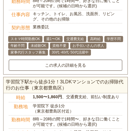
8時～20時の間で1時間〜、好きな日に働くこと
勤務時間
が可能です。(候補の日時から選択)
キッチン、トイレ、お風呂、洗面所、リビン
仕事内容
グ、その他のお掃除
業務委託
契約形態
スキマ時間勤務OK
週1〜OK
交通費支給
高時給
学歴不問
年齢不問
未経験OK
資格不要
お手伝いさんの求人
家事代行スタッフ募集
30代･40代･50代活躍中
この求人の詳細を見る
学習院下駅から徒歩1分！3LDKマンションでのお掃除代
行のお仕事（東京都豊島区）
1,500〜1,860円
、交通費支給、前払い制度あり
時給
学習院下 徒歩1分
勤務地
（東京都豊島区付近）
8時～20時の間で1時間〜、好きな日に働くこと
勤務時間
が可能です。(候補の日時から選択)