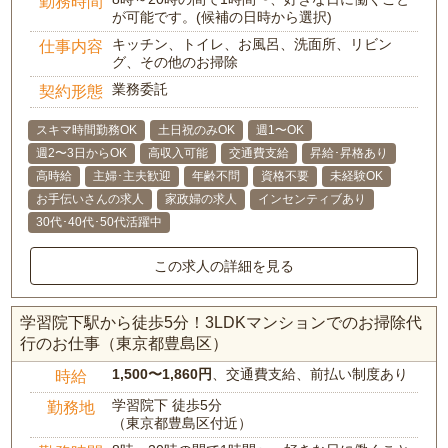
勤務時間
が可能です。(候補の日時から選択)
キッチン、トイレ、お風呂、洗面所、リビン
仕事内容
グ、その他のお掃除
業務委託
契約形態
スキマ時間勤務OK
土日祝のみOK
週1〜OK
週2〜3日からOK
高収入可能
交通費支給
昇給･昇格あり
高時給
主婦･主夫歓迎
年齢不問
資格不要
未経験OK
お手伝いさんの求人
家政婦の求人
インセンティブあり
30代･40代･50代活躍中
この求人の詳細を見る
学習院下駅から徒歩5分！3LDKマンションでのお掃除代
行のお仕事（東京都豊島区）
1,500〜1,860円
、交通費支給、前払い制度あり
時給
学習院下 徒歩5分
勤務地
（東京都豊島区付近）