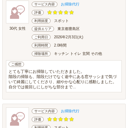
お掃除代行
サービス内容
評価
スポット
利用頻度
30代 女性
東京都豊島区
提供エリア
2026年2月3日(火)
ご利用日
2.0時間
利用時間
キッチン トイレ 玄関 その他
掃除場所
ご感想
とても丁寧にお掃除していただきました。
階段の掃除も、階段だけでなく途中にある窓サッシまで気づ
いて綺麗にしてくださり、細やかな心配りに感動しました。
自分では後回しにしがちな部分まで...
お掃除代行
サービス内容
評価
スポット
利用頻度