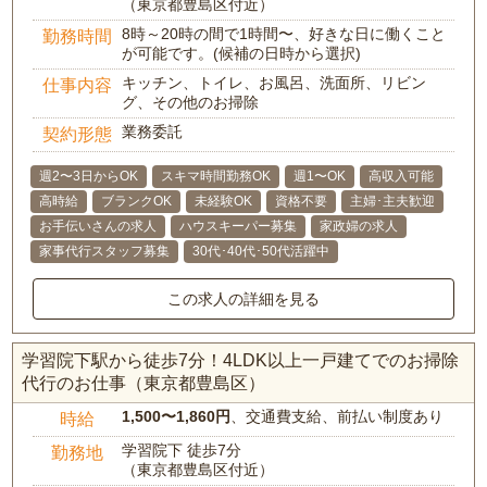
（東京都豊島区付近）
8時～20時の間で1時間〜、好きな日に働くこと
勤務時間
が可能です。(候補の日時から選択)
キッチン、トイレ、お風呂、洗面所、リビン
仕事内容
グ、その他のお掃除
業務委託
契約形態
週2〜3日からOK
スキマ時間勤務OK
週1〜OK
高収入可能
高時給
ブランクOK
未経験OK
資格不要
主婦･主夫歓迎
お手伝いさんの求人
ハウスキーパー募集
家政婦の求人
家事代行スタッフ募集
30代･40代･50代活躍中
この求人の詳細を見る
学習院下駅から徒歩7分！4LDK以上一戸建てでのお掃除
代行のお仕事（東京都豊島区）
1,500〜1,860円
、交通費支給、前払い制度あり
時給
学習院下 徒歩7分
勤務地
（東京都豊島区付近）