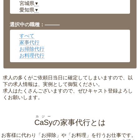
宮城県
▼
愛知県
▼
福井県
▼
岡山県
▼
選択中の職種：———
広島県
▼
すべて
沖縄県
▼
家事代行
お掃除代行
お料理代行
求人の多くがご依頼日当日に確定してしまいますので、以
下の求人情報は、実例として御覧ください。
求人はたくさんございますので、ぜひキャスト登録よろし
くお願いします。
カジー
CaSy
の家事代行とは
お客様に代わり「
お掃除
」や「
お料理
」を行うお仕事です。