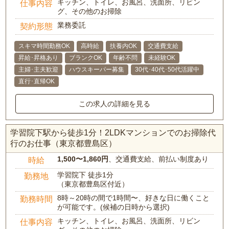
キッチン、トイレ、お風呂、洗面所、リビン
仕事内容
グ、その他のお掃除
業務委託
契約形態
スキマ時間勤務OK
高時給
扶養内OK
交通費支給
昇給･昇格あり
ブランクOK
年齢不問
未経験OK
主婦･主夫歓迎
ハウスキーパー募集
30代･40代･50代活躍中
直行･直帰OK
この求人の詳細を見る
学習院下駅から徒歩1分！2LDKマンションでのお掃除代
行のお仕事（東京都豊島区）
1,500〜1,860円
、交通費支給、前払い制度あり
時給
学習院下 徒歩1分
勤務地
（東京都豊島区付近）
8時～20時の間で1時間〜、好きな日に働くこと
勤務時間
が可能です。(候補の日時から選択)
キッチン、トイレ、お風呂、洗面所、リビン
仕事内容