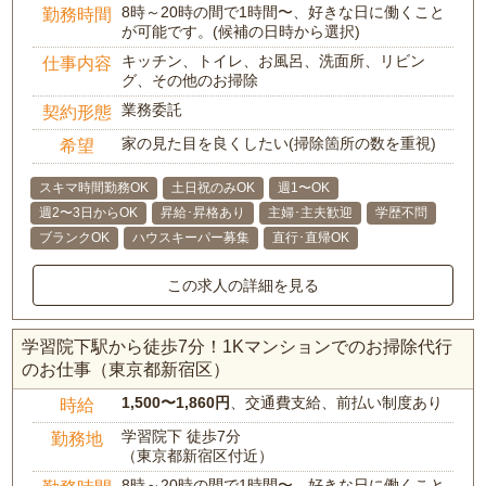
8時～20時の間で1時間〜、好きな日に働くこと
勤務時間
が可能です。(候補の日時から選択)
キッチン、トイレ、お風呂、洗面所、リビン
仕事内容
グ、その他のお掃除
業務委託
契約形態
家の見た目を良くしたい(掃除箇所の数を重視)
希望
スキマ時間勤務OK
土日祝のみOK
週1〜OK
週2〜3日からOK
昇給･昇格あり
主婦･主夫歓迎
学歴不問
ブランクOK
ハウスキーパー募集
直行･直帰OK
この求人の詳細を見る
学習院下駅から徒歩7分！1Kマンションでのお掃除代行
のお仕事（東京都新宿区）
1,500〜1,860円
、交通費支給、前払い制度あり
時給
学習院下 徒歩7分
勤務地
（東京都新宿区付近）
8時～20時の間で1時間〜、好きな日に働くこと