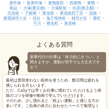
庚申塚
新庚申塚
巣鴨新田
西巣鴨
巣鴨
駒込
大塚(東京都)
大塚駅前
向原(東京都)
北池袋
下板橋
東池袋
東池袋四丁目
池袋
都電雑司ケ谷
目白
鬼子母神前
雑司が谷
要町
千川
椎名町
東長崎
よくある質問
家事代行の仕事は「体力的にきつい」と
聞きますが、運動が苦手でも大丈夫です
か？
最初は普段使わない筋肉を使うため、数日間は疲れを
感じられる方もいます。
ただ、CaSyでは早くお仕事に慣れていただけるよう掃
除のコツを研修や動画で学んでいただけます。
そのため、少し慣れると「程よい運動」と感じる方が
多いです。ご自身の体力に合わせたペースで無理なく