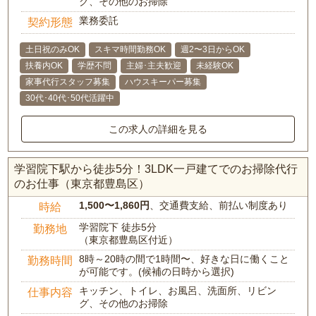
グ、その他のお掃除
業務委託
契約形態
土日祝のみOK
スキマ時間勤務OK
週2〜3日からOK
扶養内OK
学歴不問
主婦･主夫歓迎
未経験OK
家事代行スタッフ募集
ハウスキーパー募集
30代･40代･50代活躍中
この求人の詳細を見る
学習院下駅から徒歩5分！3LDK一戸建てでのお掃除代行
のお仕事（東京都豊島区）
1,500〜1,860円
、交通費支給、前払い制度あり
時給
学習院下 徒歩5分
勤務地
（東京都豊島区付近）
8時～20時の間で1時間〜、好きな日に働くこと
勤務時間
が可能です。(候補の日時から選択)
キッチン、トイレ、お風呂、洗面所、リビン
仕事内容
グ、その他のお掃除