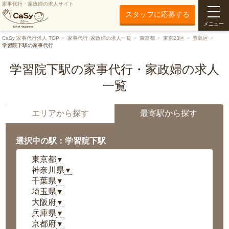
家事代行・家政婦の求人サイト
スタッフに応募する
メニュー
CaSy 家事代行求人 TOP
家事代行･家政婦の求人一覧
東京都
東京23区
豊島区
学習院下駅の家事代行
学習院下駅の家事代行・家政婦の求人
一覧
エリアから探す
最寄駅から探す
選択中の駅：学習院下駅
東京都
▼
神奈川県
▼
千葉県
▼
埼玉県
▼
大阪府
▼
兵庫県
▼
京都府
▼