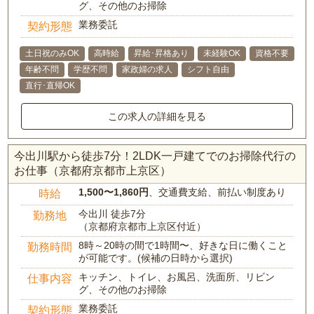
グ、その他のお掃除
業務委託
契約形態
土日祝のみOK
高時給
昇給･昇格あり
未経験OK
資格不要
年齢不問
学歴不問
家政婦の求人
シフト自由
直行･直帰OK
この求人の詳細を見る
今出川駅から徒歩7分！2LDK一戸建てでのお掃除代行の
お仕事（京都府京都市上京区）
1,500〜1,860円
、交通費支給、前払い制度あり
時給
今出川 徒歩7分
勤務地
（京都府京都市上京区付近）
8時～20時の間で1時間〜、好きな日に働くこと
勤務時間
が可能です。(候補の日時から選択)
キッチン、トイレ、お風呂、洗面所、リビン
仕事内容
グ、その他のお掃除
業務委託
契約形態