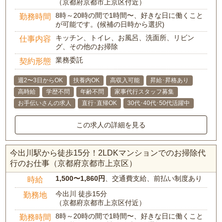
（京都府京都市上京区付近）
8時～20時の間で1時間〜、好きな日に働くこと
勤務時間
が可能です。(候補の日時から選択)
キッチン、トイレ、お風呂、洗面所、リビン
仕事内容
グ、その他のお掃除
業務委託
契約形態
週2〜3日からOK
扶養内OK
高収入可能
昇給･昇格あり
高時給
学歴不問
年齢不問
家事代行スタッフ募集
お手伝いさんの求人
直行･直帰OK
30代･40代･50代活躍中
この求人の詳細を見る
今出川駅から徒歩15分！2LDKマンションでのお掃除代
行のお仕事（京都府京都市上京区）
1,500〜1,860円
、交通費支給、前払い制度あり
時給
今出川 徒歩15分
勤務地
（京都府京都市上京区付近）
8時～20時の間で1時間〜、好きな日に働くこと
勤務時間