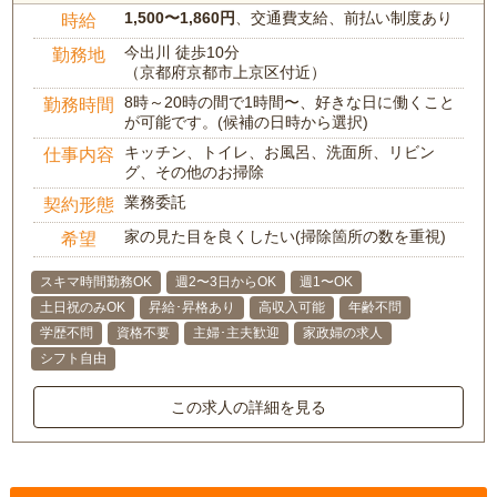
1,500〜1,860円
、交通費支給、前払い制度あり
時給
今出川 徒歩10分
勤務地
（京都府京都市上京区付近）
8時～20時の間で1時間〜、好きな日に働くこと
勤務時間
が可能です。(候補の日時から選択)
キッチン、トイレ、お風呂、洗面所、リビン
仕事内容
グ、その他のお掃除
業務委託
契約形態
家の見た目を良くしたい(掃除箇所の数を重視)
希望
スキマ時間勤務OK
週2〜3日からOK
週1〜OK
土日祝のみOK
昇給･昇格あり
高収入可能
年齢不問
学歴不問
資格不要
主婦･主夫歓迎
家政婦の求人
シフト自由
この求人の詳細を見る