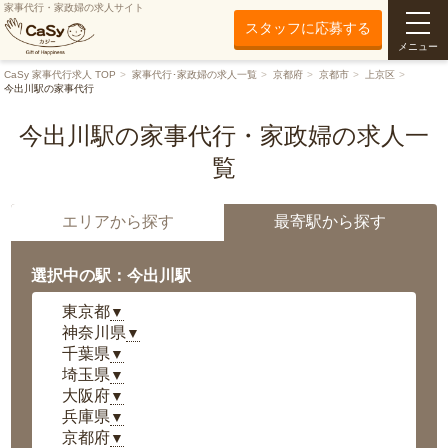
家事代行・家政婦の求人サイト
スタッフに応募する
メニュー
CaSy 家事代行求人 TOP
家事代行･家政婦の求人一覧
京都府
京都市
上京区
今出川駅の家事代行
今出川駅の家事代行・家政婦の求人一
覧
エリアから探す
最寄駅から探す
選択中の駅：今出川駅
東京都
▼
神奈川県
▼
千葉県
▼
埼玉県
▼
大阪府
▼
兵庫県
▼
京都府
▼