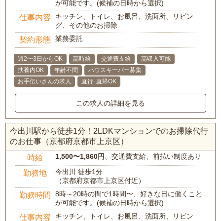
が可能です。(候補の日時から選択)
キッチン、トイレ、お風呂、洗面所、リビン
仕事内容
グ、その他のお掃除
業務委託
契約形態
週2〜3日からOK
高時給
交通費支給
高収入可能
扶養内OK
年齢不問
ハウスキーパー募集
お手伝いさんの求人
直行･直帰OK
この求人の詳細を見る
今出川駅から徒歩1分！2LDKマンションでのお掃除代行
のお仕事（京都府京都市上京区）
1,500〜1,860円
、交通費支給、前払い制度あり
時給
今出川 徒歩1分
勤務地
（京都府京都市上京区付近）
8時～20時の間で1時間〜、好きな日に働くこと
勤務時間
が可能です。(候補の日時から選択)
キッチン、トイレ、お風呂、洗面所、リビン
仕事内容