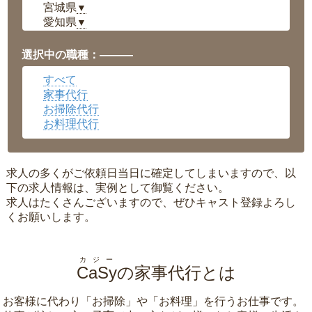
宮城県
▼
愛知県
▼
福井県
▼
岡山県
▼
選択中の職種：———
広島県
▼
すべて
沖縄県
▼
家事代行
お掃除代行
お料理代行
求人の多くがご依頼日当日に確定してしまいますので、以
下の求人情報は、実例として御覧ください。
求人はたくさんございますので、ぜひキャスト登録よろし
くお願いします。
カジー
CaSy
の家事代行とは
お客様に代わり「
お掃除
」や「
お料理
」を行うお仕事です。