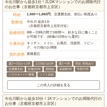
今出川駅から徒歩1分！2LDKマンションでのお掃除代行
のお仕事（京都府京都市上京区）
1,500〜1,860円
、交通費支給、前払い制度あり
時給
今出川 徒歩1分
勤務地
（京都府京都市上京区付近）
8時～20時の間で1時間〜、好きな日に働くこと
勤務時間
が可能です。(候補の日時から選択)
キッチン、トイレ、お風呂、洗面所、リビン
仕事内容
グ、その他のお掃除
業務委託
契約形態
週2〜3日からOK
土日祝のみOK
週1〜OK
昇給･昇格あり
交通費支給
扶養内OK
高時給
未経験OK
学歴不問
ハウスキーパー募集
シフト自由
この求人の詳細を見る
今出川駅から徒歩10分！1Kマンションでのお掃除代行の
お仕事（京都府京都市上京区）