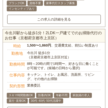
ブランクOK
資格不要
家事代行スタッフ募集
インセンティブあり
この求人の詳細を見る
今出川駅から徒歩1分！2LDK一戸建てでのお掃除代行の
お仕事（京都府京都市上京区）
1,500〜1,860円
、交通費支給、前払い制度あり
時給
今出川 徒歩1分
勤務地
（京都府京都市上京区付近）
8時～20時の間で1時間〜、好きな日に働くこと
勤務時間
が可能です。(候補の日時から選択)
キッチン、トイレ、お風呂、洗面所、リビン
仕事内容
グ、その他のお掃除
業務委託
契約形態
スキマ時間勤務OK
扶養内OK
年齢不問
家政婦の求人
直行･直帰OK
30代･40代･50代活躍中