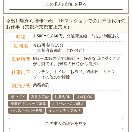
この求人の詳細を見る
今出川駅から徒歩15分！1Kマンションでのお掃除代行の
お仕事（京都府京都市上京区）
1,500〜1,860円
、交通費支給、前払い制度あり
時給
今出川 徒歩15分
勤務地
（京都府京都市上京区付近）
8時～20時の間で1時間〜、好きな日に働くこと
勤務時間
が可能です。(候補の日時から選択)
キッチン、トイレ、お風呂、洗面所、リビン
仕事内容
グ、その他のお掃除
業務委託
契約形態
週1〜OK
高収入可能
扶養内OK
未経験OK
家事代行スタッフ募集
お手伝いさんの求人
ハウスキーパー募集
インセンティブあり
この求人の詳細を見る