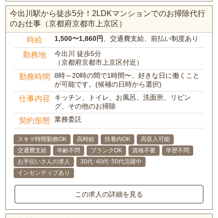
今出川駅から徒歩5分！2LDKマンションでのお掃除代行
のお仕事（京都府京都市上京区）
1,500〜1,860円
、交通費支給、前払い制度あり
時給
今出川 徒歩5分
勤務地
（京都府京都市上京区付近）
8時～20時の間で1時間〜、好きな日に働くこと
勤務時間
が可能です。(候補の日時から選択)
キッチン、トイレ、お風呂、洗面所、リビン
仕事内容
グ、その他のお掃除
業務委託
契約形態
スキマ時間勤務OK
高時給
扶養内OK
高収入可能
交通費支給
年齢不問
ブランクOK
資格不要
学歴不問
お手伝いさんの求人
30代･40代･50代活躍中
インセンティブあり
この求人の詳細を見る