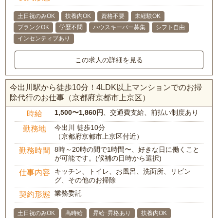
土日祝のみOK
扶養内OK
資格不要
未経験OK
ブランクOK
学歴不問
ハウスキーパー募集
シフト自由
インセンティブあり
この求人の詳細を見る
今出川駅から徒歩10分！4LDK以上マンションでのお掃
除代行のお仕事（京都府京都市上京区）
1,500〜1,860円
、交通費支給、前払い制度あり
時給
今出川 徒歩10分
勤務地
（京都府京都市上京区付近）
8時～20時の間で1時間〜、好きな日に働くこと
勤務時間
が可能です。(候補の日時から選択)
キッチン、トイレ、お風呂、洗面所、リビン
仕事内容
グ、その他のお掃除
業務委託
契約形態
土日祝のみOK
高時給
昇給･昇格あり
扶養内OK