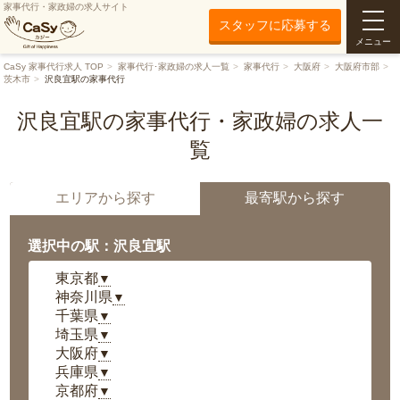
家事代行・家政婦の求人サイト
スタッフに応募する
メニュー
CaSy 家事代行求人 TOP
家事代行･家政婦の求人一覧
家事代行
大阪府
大阪府市部
茨木市
沢良宜駅の家事代行
沢良宜駅の家事代行・家政婦の求人一
覧
エリアから探す
最寄駅から探す
選択中の駅：沢良宜駅
東京都
▼
神奈川県
▼
千葉県
▼
埼玉県
▼
大阪府
▼
兵庫県
▼
京都府
▼