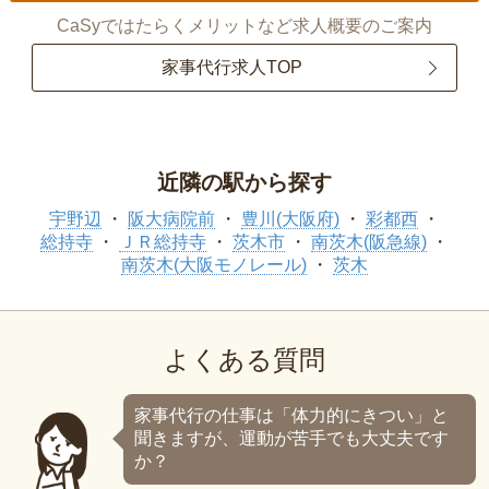
CaSyではたらくメリットなど求人概要のご案内
家事代行求人TOP
近隣の駅から探す
宇野辺
阪大病院前
豊川(大阪府)
彩都西
総持寺
ＪＲ総持寺
茨木市
南茨木(阪急線)
南茨木(大阪モノレール)
茨木
よくある質問
家事代行の仕事は「体力的にきつい」と
聞きますが、運動が苦手でも大丈夫です
か？