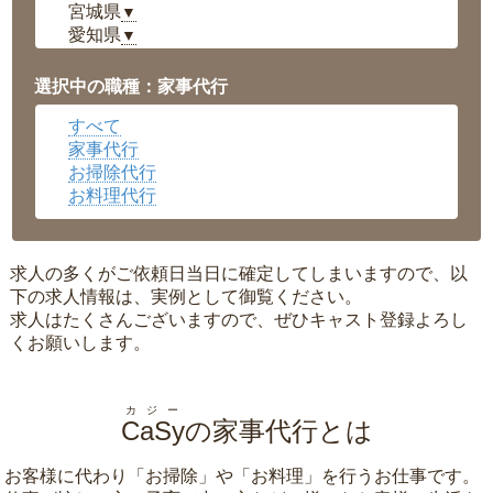
宮城県
▼
愛知県
▼
福井県
▼
岡山県
▼
選択中の職種：家事代行
広島県
▼
すべて
沖縄県
▼
家事代行
お掃除代行
お料理代行
求人の多くがご依頼日当日に確定してしまいますので、以
下の求人情報は、実例として御覧ください。
求人はたくさんございますので、ぜひキャスト登録よろし
くお願いします。
カジー
CaSy
の家事代行とは
お客様に代わり「
お掃除
」や「
お料理
」を行うお仕事です。