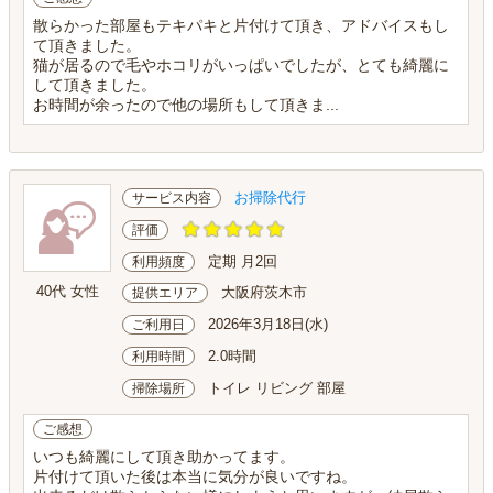
散らかった部屋もテキパキと片付けて頂き、アドバイスもし
て頂きました。
猫が居るので毛やホコリがいっぱいでしたが、とても綺麗に
して頂きました。
お時間が余ったので他の場所もして頂きま...
お掃除代行
サービス内容
評価
定期 月2回
利用頻度
40代 女性
大阪府茨木市
提供エリア
2026年3月18日(水)
ご利用日
2.0時間
利用時間
トイレ リビング 部屋
掃除場所
ご感想
いつも綺麗にして頂き助かってます。
片付けて頂いた後は本当に気分が良いですね。