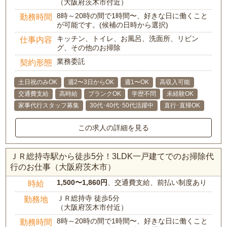
（大阪府茨木市付近）
8時～20時の間で1時間〜、好きな日に働くこと
勤務時間
が可能です。(候補の日時から選択)
キッチン、トイレ、お風呂、洗面所、リビン
仕事内容
グ、その他のお掃除
業務委託
契約形態
土日祝のみOK
週2〜3日からOK
週1〜OK
高収入可能
交通費支給
高時給
ブランクOK
学歴不問
未経験OK
家事代行スタッフ募集
30代･40代･50代活躍中
直行･直帰OK
この求人の詳細を見る
ＪＲ総持寺駅から徒歩5分！3LDK一戸建てでのお掃除代
行のお仕事（大阪府茨木市）
1,500〜1,860円
、交通費支給、前払い制度あり
時給
ＪＲ総持寺 徒歩5分
勤務地
（大阪府茨木市付近）
8時～20時の間で1時間〜、好きな日に働くこと
勤務時間