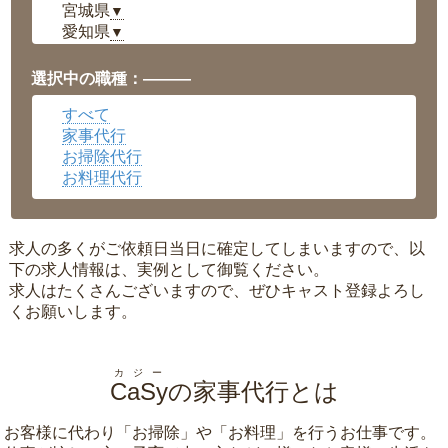
宮城県
▼
愛知県
▼
福井県
▼
岡山県
▼
選択中の職種：———
広島県
▼
すべて
沖縄県
▼
家事代行
お掃除代行
お料理代行
求人の多くがご依頼日当日に確定してしまいますので、以
下の求人情報は、実例として御覧ください。
求人はたくさんございますので、ぜひキャスト登録よろし
くお願いします。
カジー
CaSy
の家事代行とは
お客様に代わり「
お掃除
」や「
お料理
」を行うお仕事です。