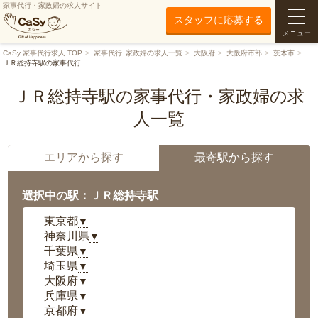
家事代行・家政婦の求人サイト
スタッフに応募する
メニュー
CaSy 家事代行求人 TOP
家事代行･家政婦の求人一覧
大阪府
大阪府市部
茨木市
ＪＲ総持寺駅の家事代行
ＪＲ総持寺駅の家事代行・家政婦の求
人一覧
エリアから探す
最寄駅から探す
選択中の駅：ＪＲ総持寺駅
東京都
▼
神奈川県
▼
千葉県
▼
埼玉県
▼
大阪府
▼
兵庫県
▼
京都府
▼