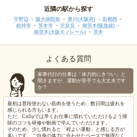
近隣の駅から探す
宇野辺
阪大病院前
豊川(大阪府)
彩都西
総持寺
茨木市
沢良宜
南茨木(阪急線)
南茨木(大阪モノレール)
茨木
よくある質問
家事代行の仕事は「体力的にきつい」と
聞きますが、運動が苦手でも大丈夫です
か？
最初は普段使わない筋肉を使うため、数日間は疲れを
感じられる方もいます。
ただ、CaSyでは早くお仕事に慣れていただけるよう掃
除のコツを研修や動画で学んでいただけます。
そのため、少し慣れると「程よい運動」と感じる方が
多いです。ご自身の体力に合わせたペースで無理なく