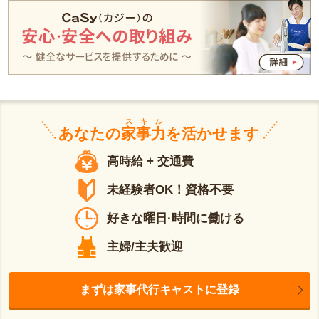
スキル
あなたの
家事力
を活かせます
高時給 + 交通費
未経験者OK！資格不要
好きな曜日·時間に働ける
主婦/主夫歓迎
まずは家事代行キャストに登録