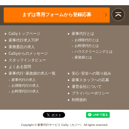
まずは専用フォームから登録応募
CaSyトップページ
家事代行とは
家事代行求人TOP
お掃除代行とは
お料理代行とは
業務委託の求人
ハウスクリーニングとは
CaSyからのメッセージ
家政婦とは
スタッフインタビュー
よくある質問
家事代行･家政婦の求人一覧
安心･安全への取り組み
家事代行の求人
家事スタッフへの応募
お掃除代行の求人
運営会社について
お料理代行の求人
プライバシーポリシー
利用規約
Copyright © 家事代行サービス CaSy（カジー） All rights reserved.